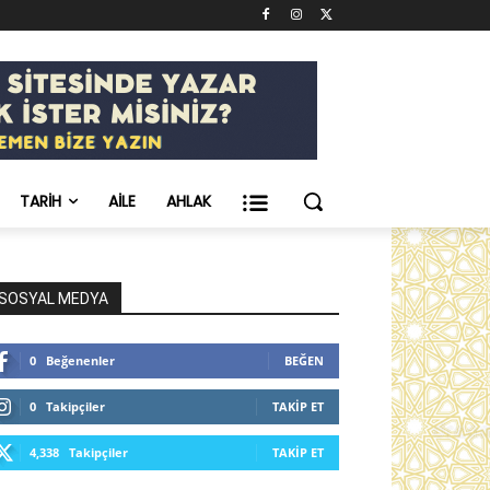
TARIH
AILE
AHLAK
SOSYAL MEDYA
0
Beğenenler
BEĞEN
0
Takipçiler
TAKIP ET
4,338
Takipçiler
TAKIP ET