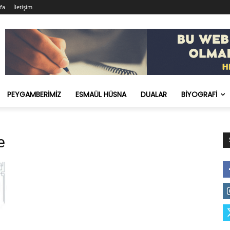
fa
İletişim
PEYGAMBERIMIZ
ESMAÜL HÜSNA
DUALAR
BIYOGRAFI
e