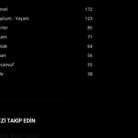
enel
172
oplum - Yaşam
123
irler
85
slam
71
hlak
64
man
56
asavvuf
55
le
38
İZİ TAKİP EDİN