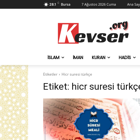
C
7 Ağustos 2026 Cuma
Ana Say
28.1
Bursa
İSLAM
İMAN
KURAN
HADIS
Etiketler
Hicr suresi türkçe
Etiket:
hicr suresi türkç