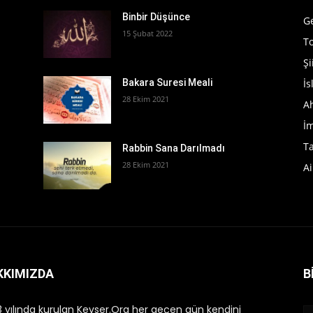
t
Binbir Düşünce
G
15 Şubat 2022
T
Şi
İ
Bakara Suresi Meali
28 Ekim 2021
A
İ
T
Rabbin Sana Darılmadı
28 Ekim 2021
Ai
KKIMIZDA
B
 yılında kurulan Kevser.Org her geçen gün kendini