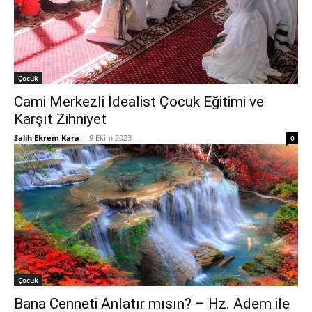
Çocuk
Cami Merkezli İdealist Çocuk Eğitimi ve
Karşıt Zihniyet
Salih Ekrem Kara
-
9 Ekim 2023
0
Çocuk
Bana Cenneti Anlatır mısın? – Hz. Adem ile