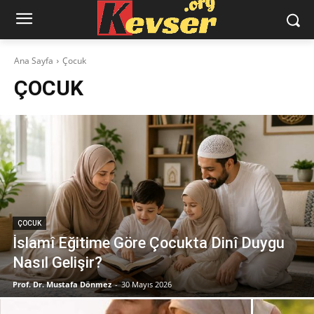
Ana Sayfa
Çocuk
ÇOCUK
ÇOCUK
İslamî Eğitime Göre Çocukta Dinî Duygu
Nasıl Gelişir?
Prof. Dr. Mustafa Dönmez
-
30 Mayıs 2026