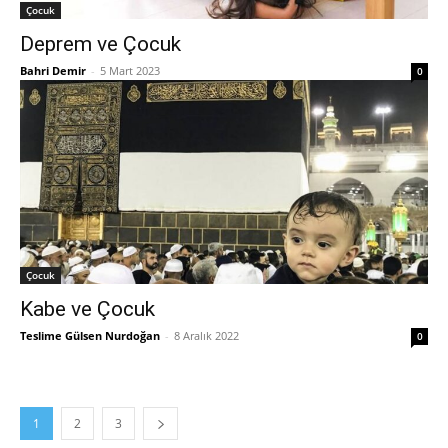
Çocuk
Deprem ve Çocuk
Bahri Demir
-
5 Mart 2023
0
Çocuk
Kabe ve Çocuk
Teslime Gülsen Nurdoğan
-
8 Aralık 2022
0
1
2
3