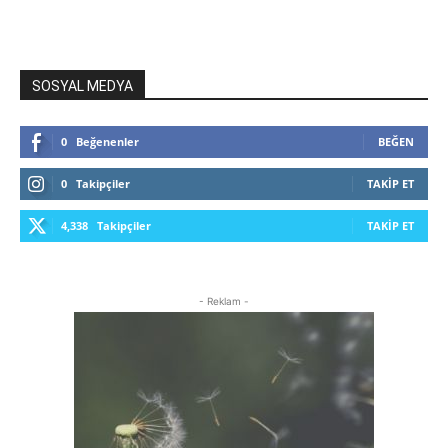
SOSYAL MEDYA
0
Beğenenler
BEĞEN
0
Takipçiler
TAKIP ET
4,338
Takipçiler
TAKIP ET
- Reklam -