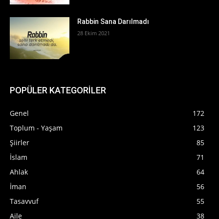
Rabbin Sana Darılmadı
28 Ekim 2021
POPÜLER KATEGORİLER
Genel
172
Toplum - Yaşam
123
Şiirler
85
İslam
71
Ahlak
64
İman
56
Tasavvuf
55
Aile
38