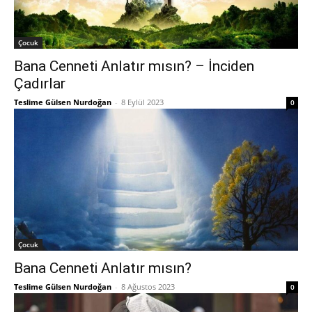
Çocuk
Bana Cenneti Anlatır mısın? – İnciden
Çadırlar
Teslime Gülsen Nurdoğan
-
8 Eylül 2023
0
Çocuk
Bana Cenneti Anlatır mısın?
Teslime Gülsen Nurdoğan
-
8 Ağustos 2023
0