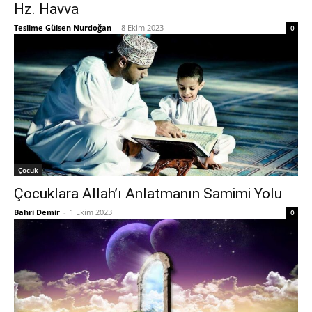
Hz. Havva
Teslime Gülsen Nurdoğan
-
8 Ekim 2023
0
Çocuk
Çocuklara Allah’ı Anlatmanın Samimi Yolu
Bahri Demir
-
1 Ekim 2023
0