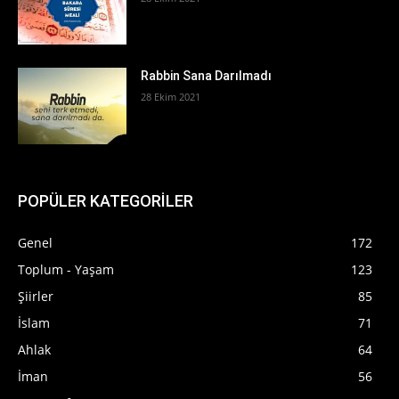
Rabbin Sana Darılmadı
28 Ekim 2021
POPÜLER KATEGORİLER
Genel
172
Toplum - Yaşam
123
Şiirler
85
İslam
71
Ahlak
64
İman
56