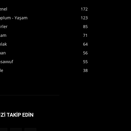
enel
172
oplum - Yaşam
123
irler
85
slam
71
hlak
64
man
56
asavvuf
55
le
38
İZİ TAKİP EDİN