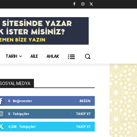
TARIH
AILE
AHLAK
SOSYAL MEDYA
0
Beğenenler
BEĞEN
0
Takipçiler
TAKIP ET
4,338
Takipçiler
TAKIP ET