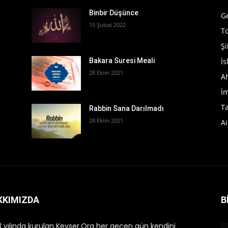
Binbir Düşünce
G
15 Şubat 2022
T
Şi
İ
Bakara Suresi Meali
28 Ekim 2021
A
İ
T
Rabbin Sana Darılmadı
28 Ekim 2021
Ai
KKIMIZDA
B
 yılında kurulan Kevser.Org her geçen gün kendini