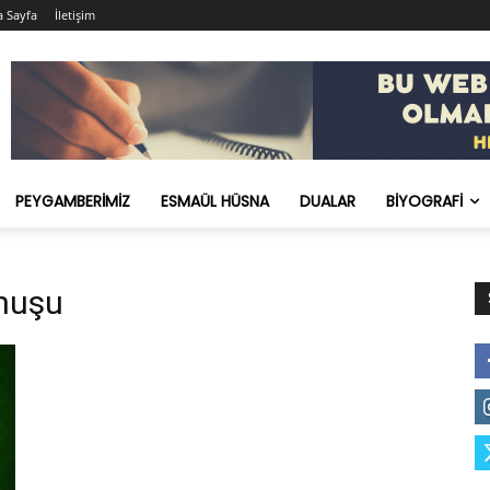
 Sayfa
İletişim
PEYGAMBERIMIZ
ESMAÜL HÜSNA
DUALAR
BIYOGRAFI
nuşu