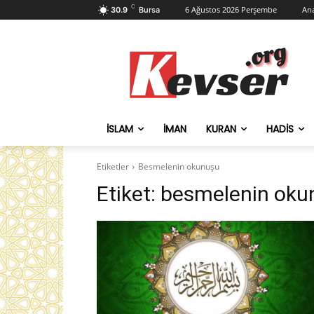
C
6 Ağustos 2026 Perşembe
Ana
30.9
Bursa
İSLAM
İMAN
KURAN
HADIS
Etiketler
Besmelenin okunuşu
Etiket:
besmelenin oku