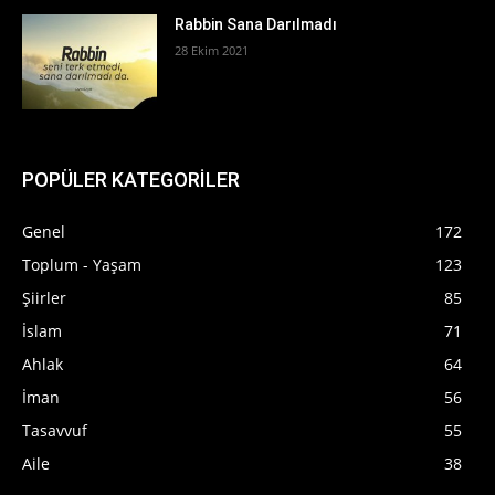
Rabbin Sana Darılmadı
28 Ekim 2021
POPÜLER KATEGORİLER
Genel
172
Toplum - Yaşam
123
Şiirler
85
İslam
71
Ahlak
64
İman
56
Tasavvuf
55
Aile
38