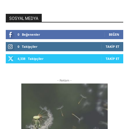
SOSYAL MEDYA
0
Beğenenler
BEĞEN
0
Takipçiler
TAKIP ET
4,338
Takipçiler
TAKIP ET
- Reklam -