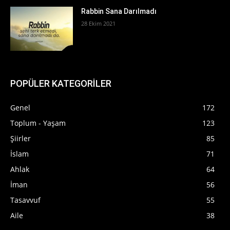
Rabbin Sana Darılmadı
28 Ekim 2021
POPÜLER KATEGORİLER
Genel
172
Toplum - Yaşam
123
Şiirler
85
İslam
71
Ahlak
64
İman
56
Tasavvuf
55
Aile
38