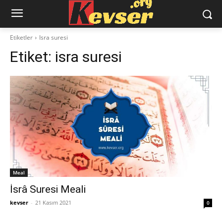
Etiketler
Isra suresi
Etiket:
isra suresi
Meal
İsrâ Suresi Meali
kevser
-
21 Kasım 2021
0