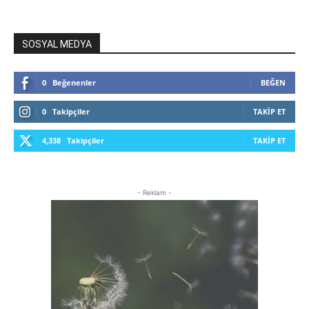
SOSYAL MEDYA
0
Beğenenler
BEĞEN
0
Takipçiler
TAKIP ET
4,338
Takipçiler
TAKIP ET
- Reklam -