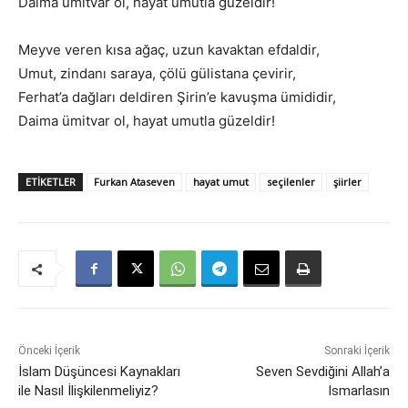
Daima ümitvar ol, hayat umutla güzeldir!
Meyve veren kısa ağaç, uzun kavaktan efdaldir,
Umut, zindanı saraya, çölü gülistana çevirir,
Ferhat’a dağları deldiren Şirin’e kavuşma ümididir,
Daima ümitvar ol, hayat umutla güzeldir!
ETIKETLER
Furkan Ataseven
hayat umut
seçilenler
şiirler
Önceki İçerik
Sonraki İçerik
İslam Düşüncesi Kaynakları
Seven Sevdiğini Allah’a
ile Nasıl İlişkilenmeliyiz?
Ismarlasın