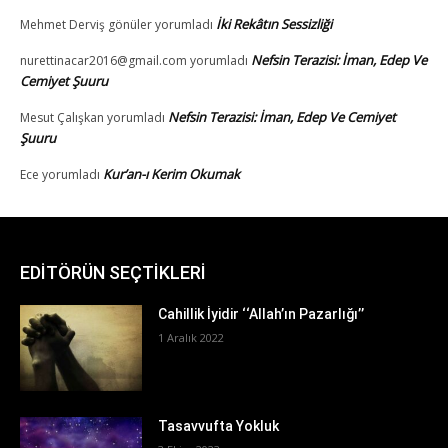
EDİTÖRÜN SEÇTİKLERİ
Cahillik İyidir ‘‘Allah’ın Pazarlığı’’
1 Aralık 2022
Tasavvufta Yokluk