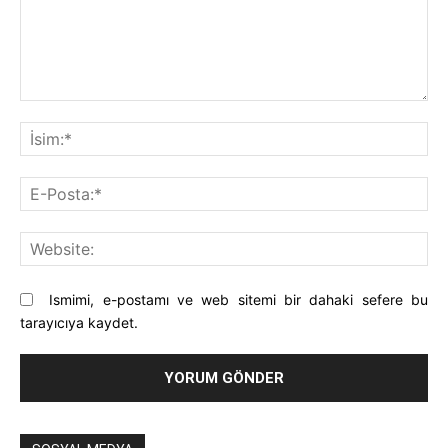
Yorum:
İsi
E-
Pos
Web
Ismimi, e-postamı ve web sitemi bir dahaki sefere bu
tarayıcıya kaydet.