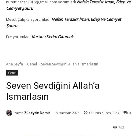
Nefsin Terazisi: İman, Edep Ve
nurettinacar2016@gmail.com
yorumladı
Cemiyet Şuuru
Nefsin Terazisi: İman, Edep Ve Cemiyet
Mesut Çalışkan
yorumladı
Şuuru
Kur’an-ı Kerim Okumak
Ece
yorumladı