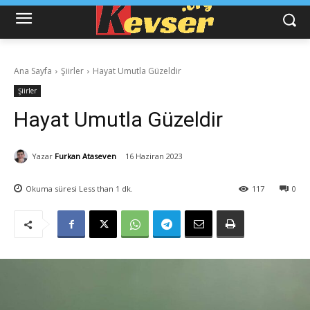
Ana Sayfa
Şiirler
Hayat Umutla Güzeldir
Şiirler
Hayat Umutla Güzeldir
Yazar
Furkan Ataseven
16 Haziran 2023
Okuma süresi
Less than 1
dk.
117
0