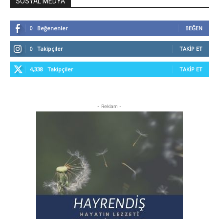
SOSYAL MEDYA
0
Beğenenler
BEĞEN
0
Takipçiler
TAKIP ET
4,338
Takipçiler
TAKIP ET
- Reklam -