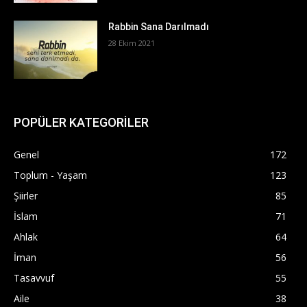
Rabbin Sana Darılmadı
28 Ekim 2021
POPÜLER KATEGORİLER
Genel
172
Toplum - Yaşam
123
Şiirler
85
İslam
71
Ahlak
64
İman
56
Tasavvuf
55
Aile
38