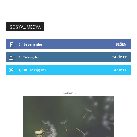
SOSYAL MEDYA
0
Beğenenler
BEĞEN
0
Takipçiler
TAKIP ET
4,338
Takipçiler
TAKIP ET
- Reklam -