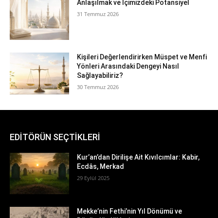
Anlaşılmak ve İçimizdeki Potansiyel
31 Temmuz 2026
Kişileri Değerlendirirken Müspet ve Menfi
Yönleri Arasındaki Dengeyi Nasıl
Sağlayabiliriz?
30 Temmuz 2026
EDİTÖRÜN SEÇTİKLERİ
Kur’an’dan Dirilişe Ait Kıvılcımlar: Kabir,
Ecdâs, Merkad
29 Eylül 2025
Mekke’nin Fethi’nin Yıl Dönümü ve