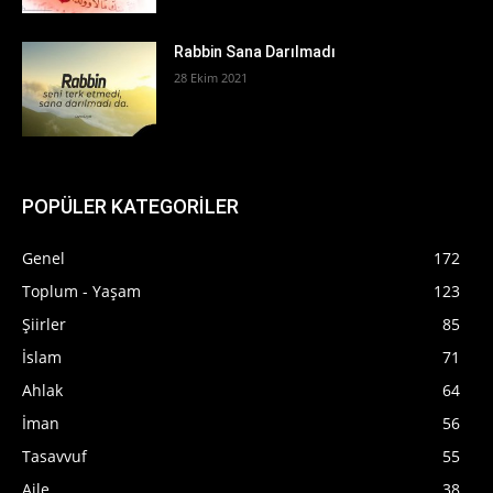
Rabbin Sana Darılmadı
28 Ekim 2021
POPÜLER KATEGORİLER
Genel
172
Toplum - Yaşam
123
Şiirler
85
İslam
71
Ahlak
64
İman
56
Tasavvuf
55
Aile
38