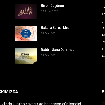
Binbir Düşünce
G
15 Şubat 2022
T
Şi
İ
s
Bakara Suresi Meali
28 Ekim 2021
A
İ
T
Rabbin Sana Darılmadı
28 Ekim 2021
Ai
KKIMIZDA
B
 yılında kurulan Kevser.Org her geçen gün kendini