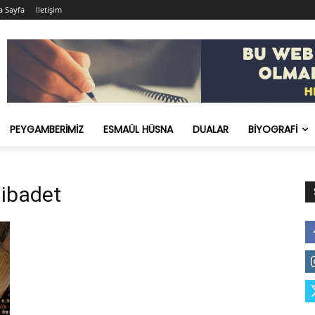
a Sayfa
İletişim
PEYGAMBERIMIZ
ESMAÜL HÜSNA
DUALAR
BIYOGRAFI
ibadet