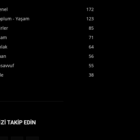
enel
172
oplum - Yaşam
123
irler
85
slam
71
hlak
64
man
56
asavvuf
55
le
38
İZİ TAKİP EDİN