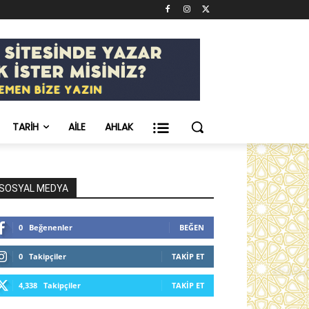
TARIH
AILE
AHLAK
SOSYAL MEDYA
0
Beğenenler
BEĞEN
0
Takipçiler
TAKIP ET
4,338
Takipçiler
TAKIP ET