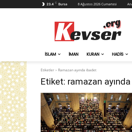
C
8 Ağustos 2026 Cumartesi
An
23.4
Bursa
İSLAM
İMAN
KURAN
HADIS
Etiketler
Ramazan ayında ibadet
Etiket:
ramazan ayında 