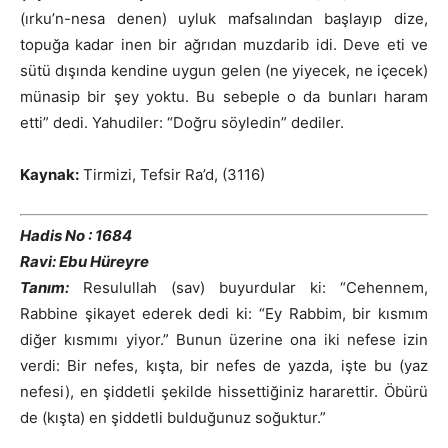
(ırku’n-nesa denen) uyluk mafsalından başlayıp dize,
topuğa kadar inen bir ağrıdan muzdarib idi. Deve eti ve
sütü dışında kendine uygun gelen (ne yiyecek, ne içecek)
münasip bir şey yoktu. Bu sebeple o da bunları haram
etti” dedi. Yahudiler: “Doğru söyledin” dediler.
Kaynak:
Tirmizi, Tefsir Ra’d, (3116)
Hadis No : 1684
Ravi: Ebu Hüreyre
Tanım:
Resulullah (sav) buyurdular ki: “Cehennem,
Rabbine şikayet ederek dedi ki: “Ey Rabbim, bir kısmım
diğer kısmımı yiyor.” Bunun üzerine ona iki nefese izin
verdi: Bir nefes, kışta, bir nefes de yazda, işte bu (yaz
nefesi), en şiddetli şekilde hissettiğiniz hararettir. Öbürü
de (kışta) en şiddetli bulduğunuz soğuktur.”