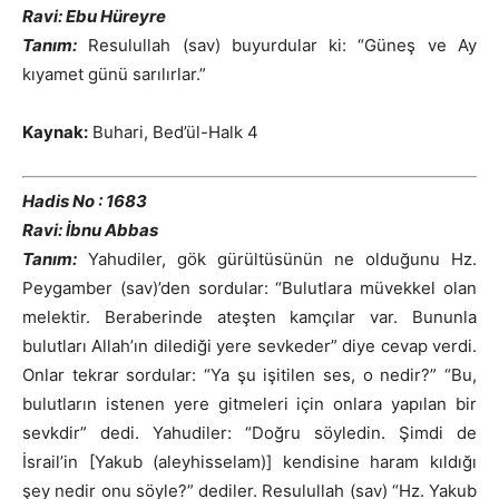
Ravi: Ebu Hüreyre
Tanım:
Resulullah (sav) buyurdular ki: “Güneş ve Ay
kıyamet günü sarılırlar.”
Kaynak:
Buhari, Bed’ül-Halk 4
Hadis No : 1683
Ravi: İbnu Abbas
Tanım:
Yahudiler, gök gürültüsünün ne olduğunu Hz.
Peygamber (sav)’den sordular: “Bulutlara müvekkel olan
melektir. Beraberinde ateşten kamçılar var. Bununla
bulutları Allah’ın dilediği yere sevkeder” diye cevap verdi.
Onlar tekrar sordular: “Ya şu işitilen ses, o nedir?” “Bu,
bulutların istenen yere gitmeleri için onlara yapılan bir
sevkdir” dedi. Yahudiler: “Doğru söyledin. Şimdi de
İsrail’in [Yakub (aleyhisselam)] kendisine haram kıldığı
şey nedir onu söyle?” dediler. Resulullah (sav) “Hz. Yakub