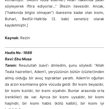
söyleyerek iftira ediyorlar…” [Rezin ilavesidir. Ancak,
(“hakkında bilgisi olmayan”) ibaresine kadar olan kısmı,
Buhari, Bed’ül-Halk’da (3. bab) senetsiz olarak
kaydetmiştir.]
Kaynak:
Rezin
Hadis No : 1686
Ravi: Ebu Musa
Tanım:
Resulullah (sav)’ı dinledim, şunu söyledi: “Allah
Teala hazretleri, Adem’i, yeryüzünün bütün (cüzler)inden
almış olduğu bir avuç topraktan yarattı. Adem’in oğulları
da arzın kısımlanna göre vücuda geldi. Bir kısmı beyazdır,
bir kısmı kızıldır, bir kısmı siyahdır. Bunlar arasında orta
(renkliler) de var. Ayrıca bir kısmı uysaldır, bir kısmı
haşindir, bir kısmı habis (kötü kalbli), bir kısmı iyi