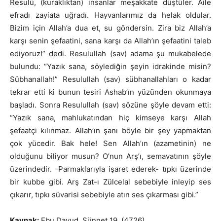
Resulü, (kuraklıktan) insanlar meşakkate düştüler. Aile
efradı zayiata uğradı. Hayvanlarımız da helak oldular.
Bizim için Allah’a dua et, su göndersin. Zira biz Allah’a
karşı senin şefaatini, sana karşı da Allah’ın şefaatini taleb
ediyoruz!” dedi. Resulullah (sav) adama şu mukabelede
bulundu: “Yazık sana, söylediğin şeyin idrakinde misin?
Sübhanallah!” Resulullah (sav) sübhanallahları o kadar
tekrar etti ki bunun tesiri Ashab’ın yüzünden okunmaya
başladı. Sonra Resulullah (sav) sözüne şöyle devam etti:
“Yazık sana, mahlukatından hiç kimseye karşı Allah
şefaatçi kılınmaz. Allah’ın şanı böyle bir şey yapmaktan
çok yücedir. Bak hele! Sen Allah’ın (azametinin) ne
olduğunu biliyor musun? O’nun Arş’ı, semavatının şöyle
üzerindedir. -Parmaklarıyla işaret ederek- tıpkı üzerinde
bir kubbe gibi. Arş Zat-ı Zülcelal sebebiyle inleyip ses
çıkarır, tıpkı süvarisi sebebiyle atın ses çıkarması gibi.”
Kaynak:
Ebu Davud, Sünnet 19, (4726)