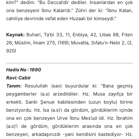
kim?” dedim. “Bu Deccal’dir dediler. İnsanlardan en çok
ona benzeyeni İbnu Katan’dı.” Zühri der ki: “İbnu Katan,
cahiliye devrinde vefat eden Huzaalı bir kimseydi.”
Kaynak:
Buhari, Ta’bi 33, 11, Enbiya, 42, Libas 68, Fiten
26; Müslim, İmam 275, (169); Muvatta, Sıfatu’n-Nebi 2, (2,
920)
Hadis No : 1690
Ravi: Cabir
Tanım:
Resulullah (sav) buyurdular ki: “Bana geçmiş
peygamberler (a.s) arzedildiler. Hz. Musa zayıfça bir
erkekti. Sanki Şenue kabilesinden (uzun boylu) birine
benziyordu. Hz. İsa (a.s)’ı da gördüm, gördüklerim içinde
ona en çok benzeyen Urve İbnu Mes’ud idi. Hz. İbrahim
(a.s)’i de gördüm, gördüklerim arasında ona en çok
benzeyen, arkadaşınızdı -yani kendisini kastediyor- Hz.