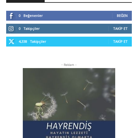
0
Beğenenler
BEĞEN
0
Takipçiler
TAKIP ET
4,338
Takipçiler
TAKIP ET
- Reklam -