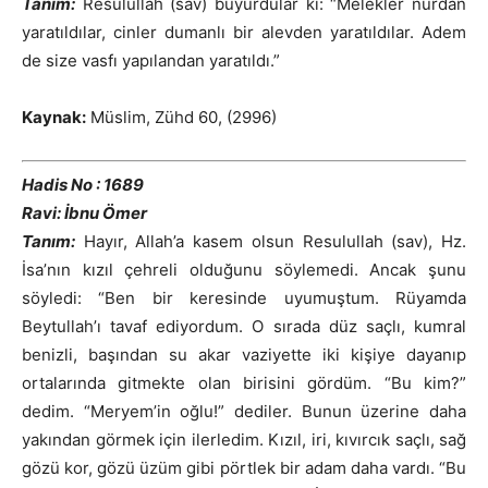
Tanım:
Resulullah (sav) buyurdular ki: “Melekler nurdan
yaratıldılar, cinler dumanlı bir alevden yaratıldılar. Adem
de size vasfı yapılandan yaratıldı.”
Kaynak:
Müslim, Zühd 60, (2996)
Hadis No : 1689
Ravi: İbnu Ömer
Tanım:
Hayır, Allah’a kasem olsun Resulullah (sav), Hz.
İsa’nın kızıl çehreli olduğunu söylemedi. Ancak şunu
söyledi: “Ben bir keresinde uyumuştum. Rüyamda
Beytullah’ı tavaf ediyordum. O sırada düz saçlı, kumral
benizli, başından su akar vaziyette iki kişiye dayanıp
ortalarında gitmekte olan birisini gördüm. “Bu kim?”
dedim. “Meryem’in oğlu!” dediler. Bunun üzerine daha
yakından görmek için ilerledim. Kızıl, iri, kıvırcık saçlı, sağ
gözü kor, gözü üzüm gibi pörtlek bir adam daha vardı. “Bu