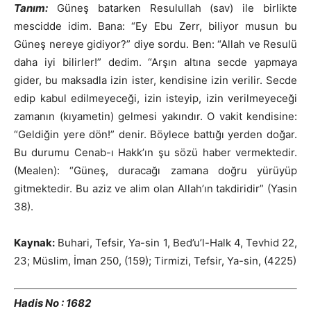
Tanım:
Güneş batarken Resulullah (sav) ile birlikte
mescidde idim. Bana: “Ey Ebu Zerr, biliyor musun bu
Güneş nereye gidiyor?” diye sordu. Ben: “Allah ve Resulü
daha iyi bilirler!” dedim. “Arşın altına secde yapmaya
gider, bu maksadla izin ister, kendisine izin verilir. Secde
edip kabul edilmeyeceği, izin isteyip, izin verilmeyeceği
zamanın (kıyametin) gelmesi yakındır. O vakit kendisine:
“Geldiğin yere dön!” denir. Böylece battığı yerden doğar.
Bu durumu Cenab-ı Hakk’ın şu sözü haber vermektedir.
(Mealen): “Güneş, duracağı zamana doğru yürüyüp
gitmektedir. Bu aziz ve alim olan Allah’ın takdiridir” (Yasin
38).
Kaynak:
Buhari, Tefsir, Ya-sin 1, Bed’u’l-Halk 4, Tevhid 22,
23; Müslim, İman 250, (159); Tirmizi, Tefsir, Ya-sin, (4225)
Hadis No : 1682