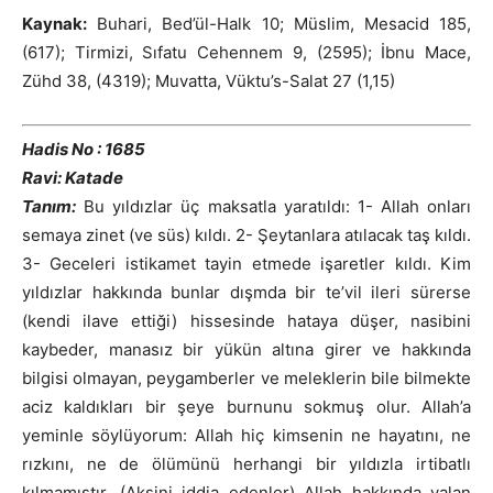
Kaynak:
Buhari, Bed’ül-Halk 10; Müslim, Mesacid 185,
(617); Tirmizi, Sıfatu Cehennem 9, (2595); İbnu Mace,
Zühd 38, (4319); Muvatta, Vüktu’s-Salat 27 (1,15)
Hadis No : 1685
Ravi: Katade
Tanım:
Bu yıldızlar üç maksatla yaratıldı: 1- Allah onları
semaya zinet (ve süs) kıldı. 2- Şeytanlara atılacak taş kıldı.
3- Geceleri istikamet tayin etmede işaretler kıldı. Kim
yıldızlar hakkında bunlar dışmda bir te’vil ileri sürerse
(kendi ilave ettiği) hissesinde hataya düşer, nasibini
kaybeder, manasız bir yükün altına girer ve hakkında
bilgisi olmayan, peygamberler ve meleklerin bile bilmekte
aciz kaldıkları bir şeye burnunu sokmuş olur. Allah’a
yeminle söylüyorum: Allah hiç kimsenin ne hayatını, ne
rızkını, ne de ölümünü herhangi bir yıldızla irtibatlı
kılmamıştır. (Aksini iddia edenler) Allah hakkında yalan