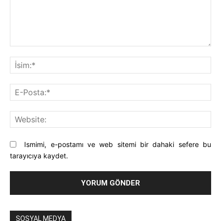
Yorum:
İsi
E-
Pos
Web
Ismimi, e-postamı ve web sitemi bir dahaki sefere bu
tarayıcıya kaydet.
SOSYAL MEDYA