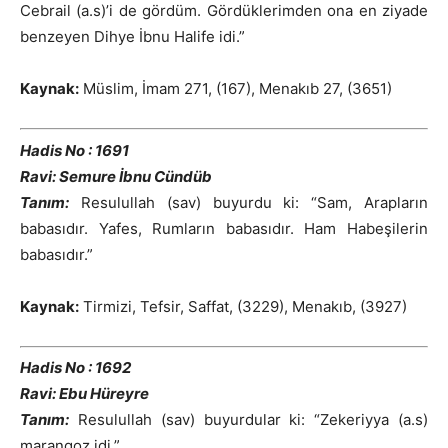
Cebrail (a.s)’i de gördüm. Gördüklerimden ona en ziyade
benzeyen Dihye İbnu Halife idi.”
Kaynak:
Müslim, İmam 271, (167), Menakıb 27, (3651)
Hadis No : 1691
Ravi: Semure İbnu Cündüb
Tanım:
Resulullah (sav) buyurdu ki: “Sam, Arapların
babasıdır. Yafes, Rumların babasıdır. Ham Habeşilerin
babasıdır.”
Kaynak:
Tirmizi, Tefsir, Saffat, (3229), Menakıb, (3927)
Hadis No : 1692
Ravi: Ebu Hüreyre
Tanım:
Resulullah (sav) buyurdular ki: “Zekeriyya (a.s)
marangoz idi.”