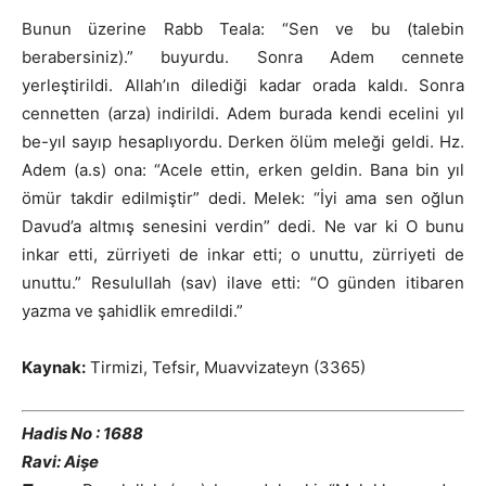
Bunun üzerine Rabb Teala: “Sen ve bu (talebin
berabersiniz).” buyurdu. Sonra Adem cennete
yerleştirildi. Allah’ın dilediği kadar orada kaldı. Sonra
cennetten (arza) indirildi. Adem burada kendi ecelini yıl
be-yıl sayıp hesaplıyordu. Derken ölüm meleği geldi. Hz.
Adem (a.s) ona: “Acele ettin, erken geldin. Bana bin yıl
ömür takdir edilmiştir” dedi. Melek: “İyi ama sen oğlun
Davud’a altmış senesini verdin” dedi. Ne var ki O bunu
inkar etti, zürriyeti de inkar etti; o unuttu, zürriyeti de
unuttu.” Resulullah (sav) ilave etti: “O günden itibaren
yazma ve şahidlik emredildi.”
Kaynak:
Tirmizi, Tefsir, Muavvizateyn (3365)
Hadis No : 1688
Ravi: Aişe