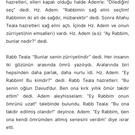
hazretleri, elleri kapalı olduğu halde Adem’e: “Dilediğini
seç” dedi. Hz. Adem: “Rabbimin sağ elini seçtim!
Rabbimin iki eli de sağdır, mübarektir” dedi. Sonra Allahu
Teala hazretleri sağ elini açtı. İçinde Hz. Adem ve onun
zürriyeti(nin emsalleri) vardı. Hz. Adem (a.s): “Ay Rabbim,
bunlar nedir?” dedi.
Rabb Teala: “Bunlar senin zürriyetindir” dedi. Her insanın
iki gözünün arasında ömrü yazılıydı. Aralarında biri
hepsinden daha parlak, daha nurlu idi. Hz. Adem: “Ey
Rabbim! Bu kimdir?” dedi. Rabb Teala hazretleri: “Bu
senin oğlun Davud’dur. Ben ona kırk yıllık ömür takdir
ettim” dedi. Adem aleyhisselam: “Ey Rabbim onun
ömrünü uzat!” talebinde bulundu. Rabb Teala: “Bu ona
takdir edilmiş olandır!” deyince. Adem: “Ey Rabbim, ben
ona kendi ömrümden altmış senesini verdim” diye ısrar
etti.