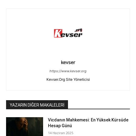
kevser
https://www.kevser.org
Kevser.Org Site Yöneticisi
YAZARIN DİĞER MAKALELERİ
Vicdanın Mahkemesi: En Yüksek Kürsüde
Hesap Günü
14 Haziran 2025