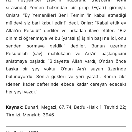
sırasında) Yemen halkından bir grup (Eş’ari) girmişti.
Onlara: “Ey Yemenliler! Beni Temim ‘in kabul etmediği
müjdeyi siz bari kabul edin!” dedi. Onlar: “Kabul ettik ey
Allah’ın Resulü!” dediler ve arkadan ilave ettiler: “Biz
dinimizi öğrenmeye ve bu (yaratılış) işinin başı ne idi, onu
senden sormaya geldik!” dediler. Bunun üzerine
Resulullah (sav), mahlükatın ve Arş’ın başlangıcını
anlatmaya başladı: “Bidayette Allah vardı, O’ndan önce
başka bir şey yoktu. O’nun Arş’ı suyun üzerinde
bulunuyordu. Sonra gökleri ve yeri yarattı. Sonra zikr
(denen kader defterinde ebede kadar cereyan edecek)
her şeyi yazdı.”
Kaynak:
Buhari, Megazi, 67, 74, Bed’ul-Halk 1, Tevhid 22;
Tirmizi, Menakıb, 3946