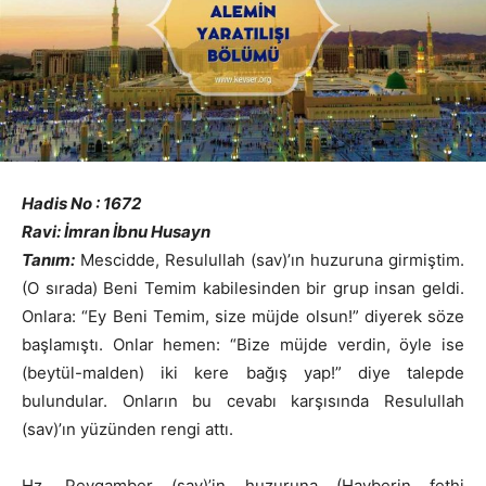
Hadis No : 1672
Ravi: İmran İbnu Husayn
Tanım:
Mescidde, Resulullah (sav)’ın huzuruna girmiştim.
(O sırada) Beni Temim kabilesinden bir grup insan geldi.
Onlara: “Ey Beni Temim, size müjde olsun!” diyerek söze
başlamıştı. Onlar hemen: “Bize müjde verdin, öyle ise
(beytül-malden) iki kere bağış yap!” diye talepde
bulundular. Onların bu cevabı karşısında Resulullah
(sav)’ın yüzünden rengi attı.
Hz. Peygamber (sav)’in huzuruna (Hayberin fethi