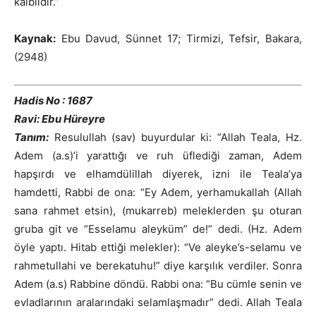
kalblidir.”
Kaynak:
Ebu Davud, Sünnet 17; Tirmizi, Tefsir, Bakara,
(2948)
Hadis No : 1687
Ravi: Ebu Hüreyre
Tanım:
Resulullah (sav) buyurdular ki: “Allah Teala, Hz.
Adem (a.s)’i yarattığı ve ruh üflediği zaman, Adem
hapşırdı ve elhamdülillah diyerek, izni ile Teala’ya
hamdetti, Rabbi de ona: “Ey Adem, yerhamukallah (Allah
sana rahmet etsin), (mukarreb) meleklerden şu oturan
gruba git ve “Esselamu aleyküm” de!” dedi. (Hz. Adem
öyle yaptı. Hitab ettiği melekler): “Ve aleyke’s-selamu ve
rahmetullahi ve berekatuhu!” diye karşılık verdiler. Sonra
Adem (a.s) Rabbine döndü. Rabbi ona: “Bu cümle senin ve
evladlarının aralarındaki selamlaşmadır” dedi. Allah Teala