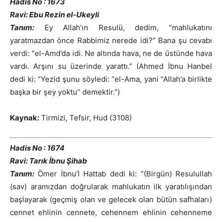
Hadis No : 1673
Ravi: Ebu Rezin el-Ukeyli
Tanım:
Ey Allah’ın Resulü, dedim, “mahlukatını
yaratmazdan önce Rabbimiz nerede idi?” Bana şu cevabı
verdi: “el-Amd’da idi. Ne altında hava, ne de üstünde hava
vardı. Arşını su üzerinde yarattı.” (Ahmed İbnu Hanbel
dedi ki: “Yezid şunu söyledi: “el-Ama, yani “Allah’a birlikte
başka bir şey yoktu” demektir.”)
Kaynak:
Tirmizi, Tefsir, Hud (3108)
Hadis No : 1674
Ravi: Tarık İbnu Şihab
Tanım:
Ömer İbnu’l Hattab dedi ki: “(Birgün) Resulullah
(sav) aramızdan doğrularak mahlukatın ilk yaratılışından
başlayarak (geçmiş olan ve gelecek olan bütün safhaları)
cennet ehlinin cennete, cehennem ehlinin cehenneme