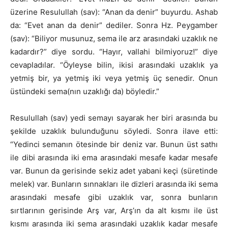
üzerine Resulullah (sav): “Anan da denir” buyurdu. Ashab
da: “Evet anan da denir” dediler. Sonra Hz. Peygamber
(sav): “Biliyor musunuz, sema ile arz arasındaki uzaklık ne
kadardır?” diye sordu. “Hayır, vallahi bilmiyoruz!” diye
cevapladılar. “Öyleyse bilin, ikisi arasındaki uzaklık ya
yetmiş bir, ya yetmiş iki veya yetmiş üç senedir. Onun
üstündeki sema(nın uzaklığı da) böyledir.”
Resulullah (sav) yedi semayı sayarak her biri arasında bu
şekilde uzaklık bulunduğunu söyledi. Sonra ilave etti:
“Yedinci semanın ötesinde bir deniz var. Bunun üst sathı
ile dibi arasında iki ema arasındaki mesafe kadar mesafe
var. Bunun da gerisinde sekiz adet yabani keçi (süretinde
melek) var. Bunların sınnakları ile dizleri arasında iki sema
arasındaki mesafe gibi uzaklık var, sonra bunların
sırtlarının gerisinde Arş var, Arş’ın da alt kısmı ile üst
kısmı arasında iki sema arasındaki uzaklık kadar mesafe