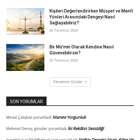
Kişileri Değerlendirirken Müspet ve Menfi
Yönleri Arasındaki Dengeyi Nasıl
Sağlayabiliriz?
30 Temmuz 2026
Bir Mü’min Olarak Kendine Nasıl
Güvenebilirsin?
29 Temmuz 2026
Devamını Göster
SON YORUMLAR
Manevi Yorgunluk
Mesut Çalışkan
yorumladı
İki Rekâtın Sessizliği
Mehmet Derviş gönüler
yorumladı
Nefsin Terazisi: İman, Edep Ve
nurettinacar2016@gmail.com
yorumladı