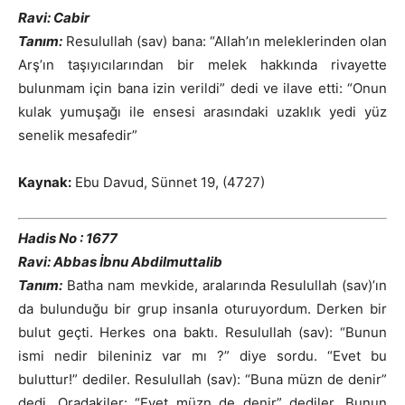
Ravi: Cabir
Tanım:
Resulullah (sav) bana: “Allah’ın meleklerinden olan
Arş’ın taşıyıcılarından bir melek hakkında rivayette
bulunmam için bana izin verildi” dedi ve ilave etti: “Onun
kulak yumuşağı ile ensesi arasındaki uzaklık yedi yüz
senelik mesafedir”
Kaynak:
Ebu Davud, Sünnet 19, (4727)
Hadis No : 1677
Ravi: Abbas İbnu Abdilmuttalib
Tanım:
Batha nam mevkide, aralarında Resulullah (sav)’ın
da bulunduğu bir grup insanla oturuyordum. Derken bir
bulut geçti. Herkes ona baktı. Resulullah (sav): “Bunun
ismi nedir bileniniz var mı ?” diye sordu. “Evet bu
buluttur!” dediler. Resulullah (sav): “Buna müzn de denir”
dedi. Oradakiler: “Evet müzn de denir” dediler. Bunun