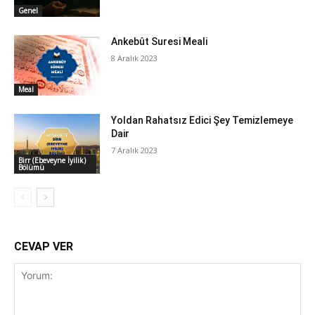
Genel
Ankebût Suresi Meali
8 Aralık 2023
Meal
Yoldan Rahatsız Edici Şey Temizlemeye
Dair
7 Aralık 2023
Birr (Ebeveyne İyilik)
Bölümü
CEVAP VER