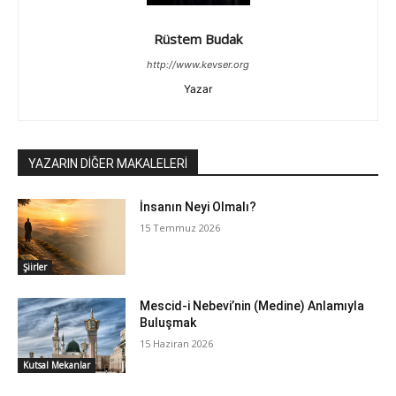
Rüstem Budak
http://www.kevser.org
Yazar
YAZARIN DİĞER MAKALELERİ
İnsanın Neyi Olmalı?
15 Temmuz 2026
Şiirler
Mescid-i Nebevi’nin (Medine) Anlamıyla
Buluşmak
15 Haziran 2026
Kutsal Mekanlar