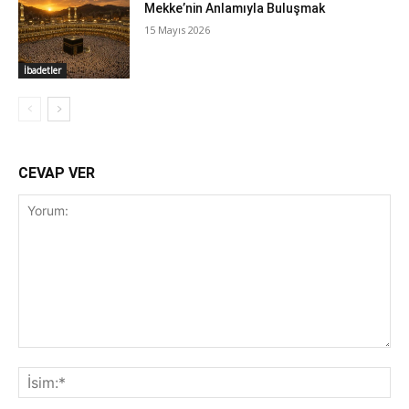
Mekke’nin Anlamıyla Buluşmak
15 Mayıs 2026
İbadetler
CEVAP VER
Yorum:
İsi