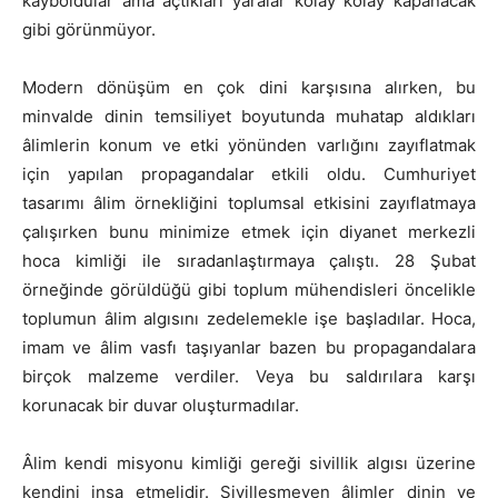
kayboldular ama açtıkları yaralar kolay kolay kapanacak
gibi görünmüyor.
Modern dönüşüm en çok dini karşısına alırken, bu
minvalde dinin temsiliyet boyutunda muhatap aldıkları
âlimlerin konum ve etki yönünden varlığını zayıflatmak
için yapılan propagandalar etkili oldu. Cumhuriyet
tasarımı âlim örnekliğini toplumsal etkisini zayıflatmaya
çalışırken bunu minimize etmek için diyanet merkezli
hoca kimliği ile sıradanlaştırmaya çalıştı. 28 Şubat
örneğinde görüldüğü gibi toplum mühendisleri öncelikle
toplumun âlim algısını zedelemekle işe başladılar. Hoca,
imam ve âlim vasfı taşıyanlar bazen bu propagandalara
birçok malzeme verdiler. Veya bu saldırılara karşı
korunacak bir duvar oluşturmadılar.
Âlim kendi misyonu kimliği gereği sivillik algısı üzerine
kendini inşa etmelidir. Sivilleşmeyen âlimler dinin ve