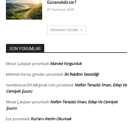
Güvenebilirsin?
29 Temmuz 2026
Devamını Göster
SON YORUMLAR
Manevi Yorgunluk
Mesut Çalışkan
yorumladı
İki Rekâtın Sessizliği
Mehmet Derviş gönüler
yorumladı
Nefsin Terazisi: İman, Edep Ve
nurettinacar2016@gmail.com
yorumladı
Cemiyet Şuuru
Nefsin Terazisi: İman, Edep Ve Cemiyet
Mesut Çalışkan
yorumladı
Şuuru
Kur’an-ı Kerim Okumak
Ece
yorumladı