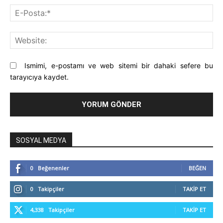
E-
Pos
Web
Ismimi, e-postamı ve web sitemi bir dahaki sefere bu
tarayıcıya kaydet.
SOSYAL MEDYA
0
Beğenenler
BEĞEN
0
Takipçiler
TAKIP ET
4,338
Takipçiler
TAKIP ET