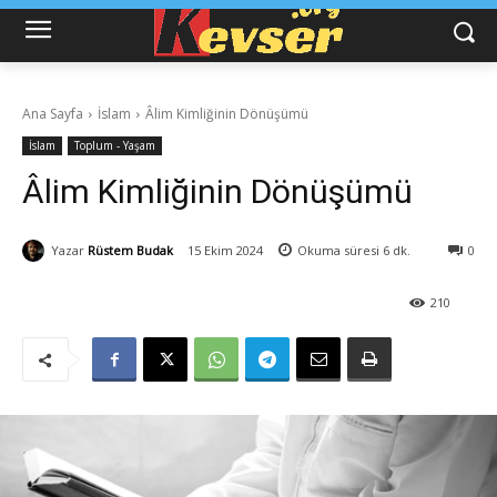
Ana Sayfa
İslam
Âlim Kimliğinin Dönüşümü
İslam
Toplum - Yaşam
Âlim Kimliğinin Dönüşümü
Yazar
Rüstem Budak
15 Ekim 2024
Okuma süresi
6
dk.
0
210