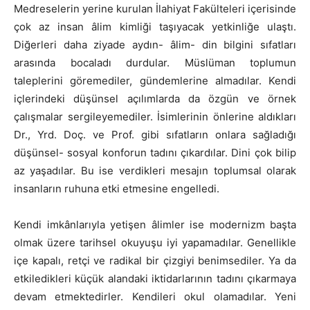
Medreselerin yerine kurulan İlahiyat Fakülteleri içerisinde
çok az insan âlim kimliği taşıyacak yetkinliğe ulaştı.
Diğerleri daha ziyade aydın- âlim- din bilgini sıfatları
arasında bocaladı durdular. Müslüman toplumun
taleplerini göremediler, gündemlerine almadılar. Kendi
içlerindeki düşünsel açılımlarda da özgün ve örnek
çalışmalar sergileyemediler. İsimlerinin önlerine aldıkları
Dr., Yrd. Doç. ve Prof. gibi sıfatların onlara sağladığı
düşünsel- sosyal konforun tadını çıkardılar. Dini çok bilip
az yaşadılar. Bu ise verdikleri mesajın toplumsal olarak
insanların ruhuna etki etmesine engelledi.
Kendi imkânlarıyla yetişen âlimler ise modernizm başta
olmak üzere tarihsel okuyuşu iyi yapamadılar. Genellikle
içe kapalı, retçi ve radikal bir çizgiyi benimsediler. Ya da
etkiledikleri küçük alandaki iktidarlarının tadını çıkarmaya
devam etmektedirler. Kendileri okul olamadılar. Yeni