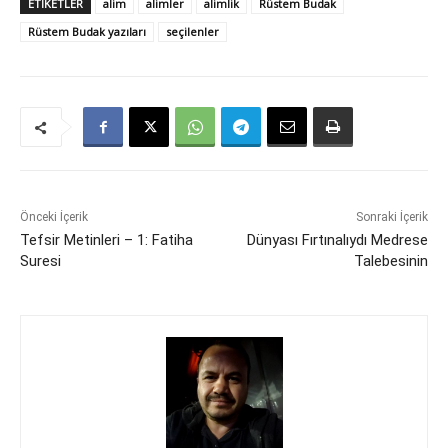
ETIKETLER
alim
alimler
alimlik
Rüstem Budak
Rüstem Budak yazıları
seçilenler
Önceki İçerik
Sonraki İçerik
Tefsir Metinleri – 1: Fatiha
Dünyası Fırtınalıydı Medrese
Suresi
Talebesinin