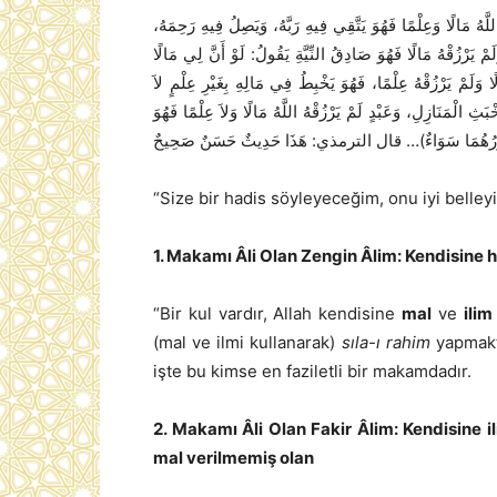
ُ اللَّهُ مَالًا وَعِلْمًا فَهُوَ يَتَّقِي فِيهِ رَبَّهُ، وَيَصِلُ فِيهِ رَحِمَهُ
َلَمْ يَرْزُقْهُ مَالًا فَهُوَ صَادِقُ النِّيَّةِ يَقُولُ: لَوْ أَنَّ لِي مَالًا
لًا وَلَمْ يَرْزُقْهُ عِلْمًا، فَهُوَ يَخْبِطُ فِي مَالِهِ بِغَيْرِ عِلْمٍ لاَ
خْبَثِ الْمَنَازِلِ، وَعَبْدٍ لَمْ يَرْزُقْهُ اللَّهُ مَالًا وَلاَ عِلْمًا فَهُوَ
“Size bir hadis söyleyeceğim, onu iyi belley
1. Makamı Âli Olan Zengin Âlim: Kendisine 
“Bir kul vardır, Allah kendisine
mal
ve
ilim
(mal ve ilmi kullanarak)
sıla-ı rahim
yapmakta
işte bu kimse en faziletli bir makamdadır.
2. Makamı Âli Olan Fakir Âlim: Kendisine il
mal verilmemiş olan