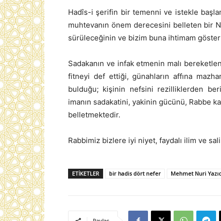
Hadîs-i şerifin bir temenni ve istekle başl
muhtevanın önem derecesini belleten bir N
sürüleceğinin ve bizim buna ihtimam gösterm
Sadakanın ve infak etmenin malı bereketlendi
fitneyi def ettiği, günahların affına ma
bulduğu; kişinin nefsini rezilliklerden beri
imanın sadakatini, yakinin gücünü, Rabbe ka
belletmektedir.
Rabbimiz bizlere iyi niyet, faydalı ilim ve sal
ETIKETLER
bir hadis dört nefer
Mehmet Nuri Yazıc
Paylaş