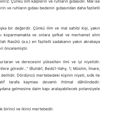
riz. Çünkü ilim kalplerin ve ruhların gıdasıdır. Mal ise
in ve ruhların gıdası bedenin gıdasından daha faziletli
şka bir değerdir. Çünkü ilim ve mal sahibi kişi, yakın
nı koparmamakta ve onlara şefkat ve merhamet elini
ah Rasûlü (a.s.) en faziletli sadakanın yakın akrabaya
ri öncelemiştir.
urtaran ve derecesini yükselten ilmi ve iyi niyetidir.
tlere göredir…”
(Buhârî, Bedü’l-Vahy, 1; Müslim, İmare,
delilidir. Dördüncü mertebedeki kişinin niyeti, sıdk ile
tif tarafa kayması devamlı ihtimal dâhilindedir.
eydana gelmesine daim kapı aralayabilecek potansiyele
 birinci ve ikinci mertebedir.