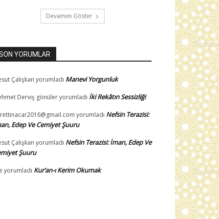
Devamını Göster
SON YORUMLAR
Manevi Yorgunluk
sut Çalışkan
yorumladı
İki Rekâtın Sessizliği
hmet Derviş gönüler
yorumladı
Nefsin Terazisi:
rettinacar2016@gmail.com
yorumladı
an, Edep Ve Cemiyet Şuuru
Nefsin Terazisi: İman, Edep Ve
sut Çalışkan
yorumladı
miyet Şuuru
Kur’an-ı Kerim Okumak
e
yorumladı