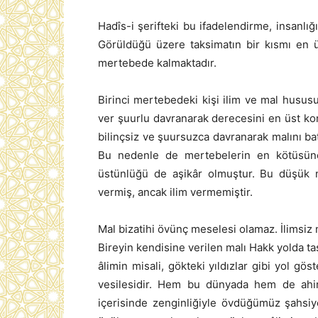
Hadîs-i şerifteki bu ifadelendirme, insanlığ
Görüldüğü üzere taksimatın bir kısmı en ü
mertebede kalmaktadır.
Birinci mertebedeki kişi ilim ve mal hususun
ver şuurlu davranarak derecesini en üst ko
bilinçsiz ve şuursuzca davranarak malını bat
Bu nedenle de mertebelerin en kötüsüne
üstünlüğü de aşikâr olmuştur. Bu düşük m
vermiş, ancak ilim vermemiştir.
Mal bizatihi övünç meselesi olamaz. İlimsiz 
Bireyin kendisine verilen malı Hakk yolda tas
âlimin misali, gökteki yıldızlar gibi yol gös
vesilesidir. Hem bu dünyada hem de ahire
içerisinde zenginliğiyle övdüğümüz şahsiy