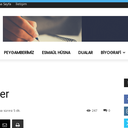
a Sayfa
İletişim
PEYGAMBERIMIZ
ESMAÜL HÜSNA
DUALAR
BIYOGRAFI
er
a süresi
5
dk.
247
0