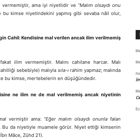
l
vermemiştir, ama iyi niyetlidir ve
“Malım olsaydı onu
e bu kimse niyetindekini yapmış gibi sevaba nâil olur,
 Cahil: Kendisine mal verilen ancak ilim verilmemiş
Me
 fakat
ilim
vermemiştir. Malını cahilane harcar. Malı
Me
hilliği sebebiyle) malıyla
sıla-ı rahim
yapmaz; malında
nu
şte bu kimse, mertebelerin en düşüğündedir.
İm
Me
sine ne ilim ne de mal verilmemiş ancak niyetinin
Ce
Ec
mal
vermiştir ama:
“Eğer malım olsaydı onunla falan
 Bu da niyetiyle muamele görür. Niyet ettiği kimsenin
; İbn Mâce, Zühd 21).