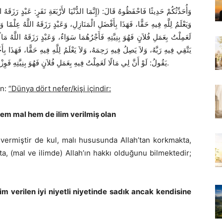
وَأُحَدِّثُكُمْ حَدِيثًا فَاحْفَظُوهُ قَالَ: (إِنَّمَا الدُّنْيَا لأَرْبَعَةِ نَفَرٍ: عَبْدٍ رَزَقَه،
وَيَعْلَمُ لِلَّهِ فِيهِ حَقًّا، فَهَذَا بِأَفْضَلِ الْمَنَازِلِ، وَعَبْدٍ رَزَقَهُ اللَّهُ عِلْمًا و
لَعَمِلْتُ بِعَمَلِ فُلاَنٍ فَهُوَ بِنِيَّتِهِ فَأَجْرُهُمَا سَوَاءٌ، وَعَبْدٍ رَزَقَهُ اللَّهُ مَا
يَتَّقِي فِيهِ رَبَّهُ، وَلاَ يَصِلُ فِيهِ رَحِمَهُ، وَلاَ يَعْلَمُ لِلَّهِ فِيهِ حَقًّا، فَهَذَا بِأَ
يَقُولُ: لَوْ أَنَّ لِي مَالًا لَعَمِلْتُ فِيهِ بِعَمَلِ فُلاَنٍ فَهُوَ بِنِيَّتِهِ فَوِزْرُهُمَا سَوَاءٌ)… قال الترمذي: هَذَا حَدِيثٌ حَسَنٌ صَحِيحٌ.
in:
“Dünya dört nefer/kişi içindir:
hem mal hem de ilim verilmiş olan
vermiştir de kul, malı hususunda Allah’tan korkmakta,
, (mal ve ilimde) Allah’ın hakkı olduğunu bilmektedir;
im verilen iyi niyetli niyetinde sadık ancak kendisine