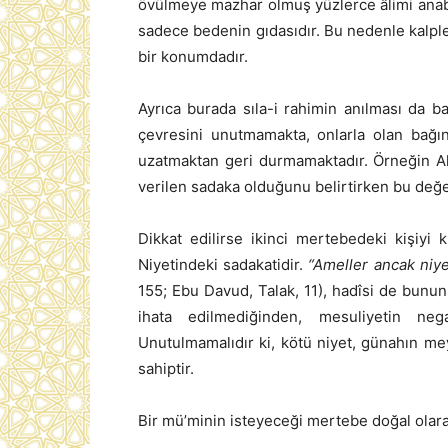
övülmeye mazhar olmuş yüzlerce âlimi anabili
sadece bedenin gıdasıdır. Bu nedenle kalpler
bir konumdadır.
Ayrıca burada sıla-i rahimin anılması da ba
çevresini unutmamakta, onlarla olan bağı
uzatmaktan geri durmamaktadır. Örneğin All
verilen sadaka olduğunu belirtirken bu değe
Dikkat edilirse ikinci mertebedeki kişiyi k
Niyetindeki sadakatidir.
“Ameller ancak niye
155; Ebu Davud, Talak, 11), hadîsi de bunun 
ihata edilmediğinden, mesuliyetin nega
Unutulmamalıdır ki, kötü niyet, günahın m
sahiptir.
Bir mü’minin isteyeceği mertebe doğal olarak