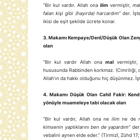
“Bir kul vardır. Allah ona
ilim
vermiştir,
ma
falan kişi gibi (hayırda) harcardım”
der. İşt
ikisi de eşit şekilde ücrete konar.
3. Makamı Kempaye/Denî/Düşük Olan Zengin
olan
“Bir kul vardır Allah ona
mal
vermiştir,
hususunda Rabbinden korkmaz. (Cimriliği, ca
Allah’ın da hakkı olduğunu hiç düşünmez. İ
4. Makamı Düşük Olan Cahil Fakir: Kendi
yönüyle muameleye tabi olacak olan
“Bir kul vardır, Allah ona ne
ilim
ne de
kimsenin yaptıklarını ben de yapardım”
der.
vebalini aynen elde eder.” (Tirmizî, Zühd 17