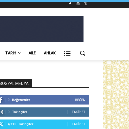
TARIH
AILE
AHLAK
SOSYAL MEDYA
0
Beğenenler
BEĞEN
0
Takipçiler
TAKIP ET
4,338
Takipçiler
TAKIP ET