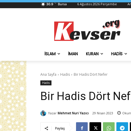
C
6 Ağustos 2026 Perşembe
An
30.9
Bursa
İSLAM
İMAN
KURAN
HADIS
Ana Sayfa
Hadis
Bir Hadis Dört Nefer
Hadis
Bir Hadis Dört Nef
Yazar
Mehmet Nuri Yazıcı
29 Nisan 2023
Okum
Paylaş