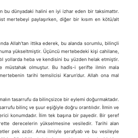
ın bu dünyadaki halini en iyi izhar eden bir taksimattır.
st mertebeyi paylaşırken, diğer bir kısım en kötü/alt
da Allah’tan ittika ederek, bu alanda sorumlu, bilinçli
numa yükseltmiştir. Üçüncü mertebedeki kişi cahilane,
ıl yollarda heba ve kendisini bu yüzden helak etmiştir.
 müstahak olmuştur. Bu hadîs-i şerifte ilmin mala
ertebenin tarihi temsilcisi Karun’dur. Allah ona mal
malın tasarrufu da bilinçsizce bir eylemi doğurmaktadır.
arrufu bilinç ve şuur eşiğiyle doğru orantılıdır. İlmin ve
terici konumdadır. İlim tek başına bir payedir. Bir şeref
tte derecelerin yükselmesine vesiledir. Tarihi alan
etler pek azdır. Ama ilmiyle şerafyab ve bu vesileyle