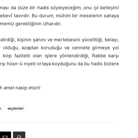
aması da
(size bir hadis söyleyeceğim, onu iyi belleyin)
ebevî tavırdır. Bu durum, mühim bir meselenin sahaya
emiz gerektiğinin izharıdır.
rdiği, kişinin şanını ve mertebesini yücelttiği, belayı,
zhar olduğu, azaptan koruduğu ve cennete girmeye yol
 kılıp faziletli olan işlere yönlendirdiği, Rabbe karşı
rşı hüsn-ü niyeti ortaya koyduğunu da bu hadis bizlere
ih amel nasip etsin!
ı
seçilenler