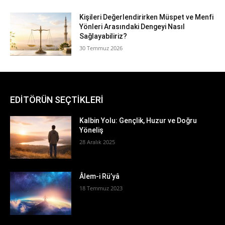
Kişileri Değerlendirirken Müspet ve Menfi
Yönleri Arasındaki Dengeyi Nasıl
Sağlayabiliriz?
30 Temmuz 2026
EDİTÖRÜN SEÇTİKLERİ
Kalbin Yolu: Gençlik, Huzur ve Doğru
Yöneliş
28 Aralık 2025
Âlem-i Rü’yâ
18 Temmuz 2023