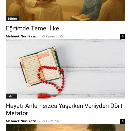
Eğitim
Eğitimde Temel İlke
Mehmet Nuri Yazıcı
-
29 Kasım 2025
0
İslam
Hayatı Anlamsızca Yaşarken Vahiyden Dört
Metafor
Mehmet Nuri Yazıcı
-
29 Ekim 2025
0