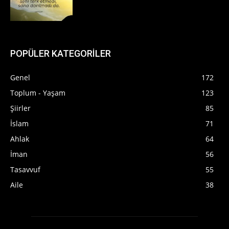
POPÜLER KATEGORİLER
Genel
172
Toplum - Yaşam
123
Şiirler
85
İslam
71
Ahlak
64
İman
56
Tasavvuf
55
Aile
38