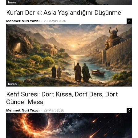
İman
Kur’an Der ki: Asla Yaşlandığını Düşünme!
Mehmet Nuri Yazıcı
-
29 Mayıs 2026
0
Kuran
Kehf Suresi: Dört Kıssa, Dört Ders, Dört
Güncel Mesaj
Mehmet Nuri Yazıcı
-
29 Mart 2026
0