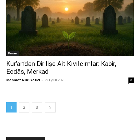
Kuran
Kur’an’dan Dirilişe Ait Kıvılcımlar: Kabir,
Ecdâs, Merkad
Mehmet Nuri Yazıcı
-
29 Eylül 2025
0
1
2
3