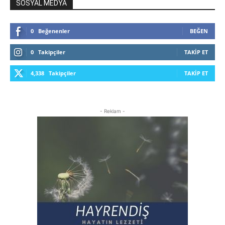
SOSYAL MEDYA
0
Beğenenler
BEĞEN
0
Takipçiler
TAKIP ET
4,338
Takipçiler
TAKIP ET
- Reklam -