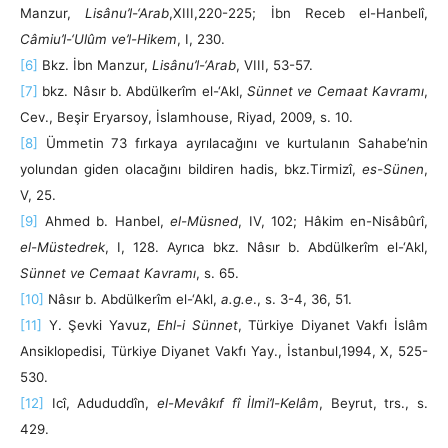
Manzur,
Lisânu’l-‘Arab
,XIII,220-225; İbn Receb el-Hanbelî,
Câmiu’l-‘Ulûm ve’l-Hikem
, I, 230.
[6]
Bkz. İbn Manzur,
Lisânu’l-‘Arab
, VIII, 53-57.
[7]
bkz. Nâsır b. Abdülkerîm el-‘Akl,
Sünnet ve Cemaat Kavramı
,
Cev., Beşir Eryarsoy, İslamhouse, Riyad, 2009, s. 10.
[8]
Ümmetin 73 fırkaya ayrılacağını ve kurtulanın Sahabe’nin
yolundan giden olacağını bildiren hadis, bkz.Tirmizî,
es-Sünen
,
V, 25.
[9]
Ahmed b. Hanbel,
el-Müsned
, IV, 102; Hâkim en-Nisâbûrî,
el-Müstedrek
, I, 128. Ayrıca bkz. Nâsır b. Abdülkerîm el-‘Akl,
Sünnet ve Cemaat Kavramı
, s. 65.
[10]
Nâsır b. Abdülkerîm el-‘Akl,
a.g.e
., s. 3-4, 36, 51.
[11]
Y. Şevki Yavuz,
Ehl-i Sünnet
, Türkiye Diyanet Vakfı İslâm
Ansiklopedisi, Türkiye Diyanet Vakfı Yay., İstanbul,1994, X, 525-
530.
[12]
Icî, Adududdîn,
el-Mevâkıf fî İlmi’l-Kelâm
, Beyrut, trs., s.
429.