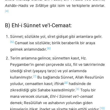
Ashâbı-Hadis ve Sıfâtiye
gibi isim ve terkiplerle anılırlar.
[4]
B) Ehl-i Sünnet ve’l-Cemaat:
Sünnet; sözlükte yol, sîret gidişat gibi anlamlara gelir.
[5]
Cemaat ise sözlükte; birlik beraberlik bir araya
[6]
gelmek anlamındadır.
Terim anlamına gelince; sünnetten kasıt, Hz.
Peygamber’in genel çerçevede söz, fiil ve takrirlerinde
izlediği sîret (yaşayış tarzı) ve yol anlamında
[7]
kullanılmıştır.
Bu bağlamda Sünnet, Allah Resul’ünün
[8]
yoludur, cemaatten kasıt;
iftirak
hadisinde de
[9]
zikredildiği gibi Sahabe kastedilmiştir.
Toplu bir
mana verecek olursak,
Ehl-i Sünnet ve’l-cemaat
demek; Resûlüllah ve ashabının yolundan giden
[10]
kimselerin itikat, ibadet ve sîrette takip ettiği yoldur.