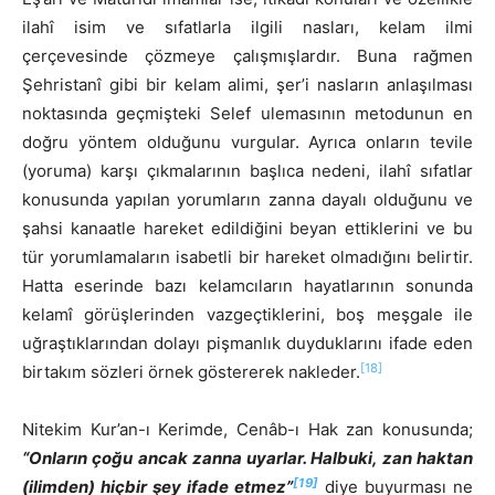
ilahî isim ve sıfatlarla ilgili nasları, kelam ilmi
çerçevesinde çözmeye çalışmışlardır. Buna rağmen
Şehristanî gibi bir kelam alimi, şer’i nasların anlaşılması
noktasında geçmişteki Selef ulemasının metodunun en
doğru yöntem olduğunu vurgular. Ayrıca onların tevile
(yoruma) karşı çıkmalarının başlıca nedeni, ilahî sıfatlar
konusunda yapılan yorumların zanna dayalı olduğunu ve
şahsi kanaatle hareket edildiğini beyan ettiklerini ve bu
tür yorumlamaların isabetli bir hareket olmadığını belirtir.
Hatta eserinde bazı kelamcıların hayatlarının sonunda
kelamî görüşlerinden vazgeçtiklerini, boş meşgale ile
uğraştıklarından dolayı pişmanlık duyduklarını ifade eden
[18]
birtakım sözleri örnek göstererek nakleder.
Nitekim Kur’an-ı Kerimde, Cenâb-ı Hak zan konusunda;
“Onların çoğu ancak zanna uyarlar. Halbuki, zan haktan
[19]
(ilimden) hiçbir şey ifade etmez”
diye buyurması ne