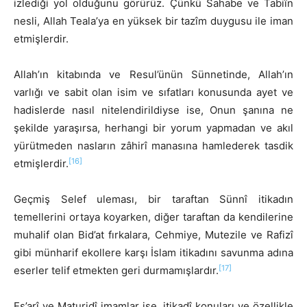
izlediği yol olduğunu görürüz. Çünkü Sahabe ve Tabiîn
nesli, Allah Teala’ya en yüksek bir tazîm duygusu ile iman
etmişlerdir.
Allah’ın kitabında ve Resul’ünün Sünnetinde, Allah’ın
varlığı ve sabit olan isim ve sıfatları konusunda ayet ve
hadislerde nasıl nitelendirildiyse ise, Onun şanına ne
şekilde yaraşırsa, herhangi bir yorum yapmadan ve akıl
yürütmeden nasların zâhirî manasına hamlederek tasdik
[16]
etmişlerdir.
Geçmiş Selef uleması, bir taraftan Sünnî itikadın
temellerini ortaya koyarken, diğer taraftan da kendilerine
muhalif olan Bid’at fırkalara, Cehmiye, Mutezile ve Rafizî
gibi münharif ekollere karşı İslam itikadını savunma adına
[17]
eserler telif etmekten geri durmamışlardır.
Eş’arî ve Maturidî imamlar ise, itikadî konuları ve özellikle