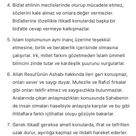
Bid’at ehlinin meclislerinde oturup mücadele etmez,
sözlerini kale almaz ve onlara değer vermezler.
Bid’atlerine (özellikle itikadî konularda) başka bir
bid’atle cevap vermeye kalkışmazlar.
İslam toplumunun aynı inanç üzerine teşekkül
etmesine, birlik ve beraberlik içerisinde olmasına
çalışırlar. Irk, millet farkını gözetmeden İslam ümmeti
bilincini zinde tutar ve kardeşlik şuurunu vurgularlar.
Allah Resul’ünün Ashabı hakkında ileri geri konuşmaz,
onları sever ve saygı duyar. Mutezile ve Rafızî fırkalar
gibi onları tekfir etmez ve saygısızlıkta bulunmazlar.
Aralarında çıkan anlaşmazlıkları konusunda Sahabenin
de insan olmaları hasebiyle anlayışla karşılar ve bu gibi
ihtilaflara farklı içtihatlar oluşu gözüyle bakarlar.
Gerek itikadî gerekse amelî konularda, ifrat ve tefritten
uzak durur, aşırılığa kaçmaz ve itidalli hareket ederler.