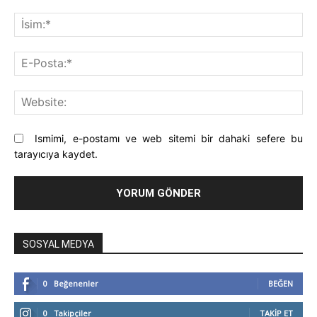
Yorum:
İsi
E-
Pos
Web
Ismimi, e-postamı ve web sitemi bir dahaki sefere bu
tarayıcıya kaydet.
SOSYAL MEDYA
0
Beğenenler
BEĞEN
0
Takipçiler
TAKIP ET