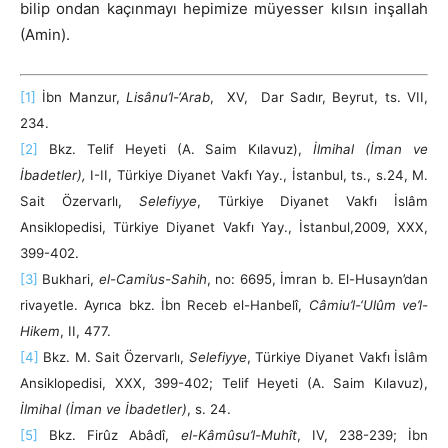
bilip ondan kaçınmayı hepimize müyesser kılsın inşallah
(Amin).
[1]
İbn Manzur,
Lisânu’l-‘Arab
, XV, Dar Sadır, Beyrut, ts. VII,
234.
[2]
Bkz. Telif Heyeti (A. Saim Kılavuz),
İlmihal (İman ve
İbadetler),
I-II, Türkiye Diyanet Vakfı Yay., İstanbul, ts., s.24, M.
Sait Özervarlı,
Selefiyye
, Türkiye Diyanet Vakfı İslâm
Ansiklopedisi, Türkiye Diyanet Vakfı Yay., İstanbul,2009, XXX,
399-402.
[3]
Bukhari,
el-Cami’us-Sahih
, no: 6695, İmran b. El-Husayn’dan
rivayetle. Ayrıca bkz. İbn Receb el-Hanbelî,
Câmiu’l-‘Ulûm ve’l-
Hikem
, II, 477.
[4]
Bkz. M. Sait Özervarlı,
Selefiyye
, Türkiye Diyanet Vakfı İslâm
Ansiklopedisi, XXX, 399-402; Telif Heyeti (A. Saim Kılavuz),
İlmihal (İman ve İbadetler)
, s. 24.
[5]
Bkz. Firûz Abâdî,
el-Kâmûsu’l-Muhît
, IV, 238-239; İbn