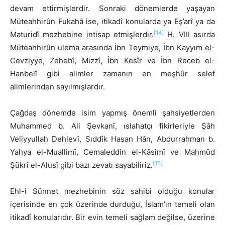
devam ettirmişlerdir. Sonraki dönemlerde yaşayan
Müteahhirûn Fukahâ ise, itikadî konularda ya Eş’arî ya da
[14]
Maturidî mezhebine intisap etmişlerdir.
H. VIII asırda
Müteahhirûn ulema arasında İbn Teymiye, İbn Kayyım el-
Cevziyye, Zehebî, Mizzî, İbn Kesîr ve İbn Receb el-
Hanbelî gibi alimler zamanın en meşhûr selef
alimlerinden sayılmışlardır.
Çağdaş dönemde isim yapmış önemli şahsiyetlerden
Muhammed b. Ali Şevkanî, ıslahatçı fikirleriyle Şâh
Veliyyullah Dehlevî, Sıddîk Hasan Hân, Abdurrahman b.
Yahya el-Muallimî, Cemaleddin el-Kâsimî ve Mahmûd
[15]
Şükrî el-Alusî gibi bazı zevatı sayabiliriz.
Ehl-i Sünnet mezhebinin söz sahibi olduğu konular
içerisinde en çok üzerinde durduğu, İslam’ın temeli olan
itikadî konularıdır. Bir evin temeli sağlam değilse, üzerine