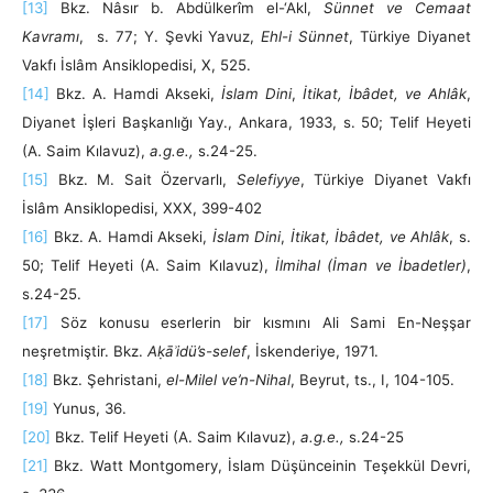
[13]
Bkz. Nâsır b. Abdülkerîm el-‘Akl,
Sünnet ve Cemaat
Kavramı
, s. 77; Y. Şevki Yavuz,
Ehl-i Sünnet
, Türkiye Diyanet
Vakfı İslâm Ansiklopedisi, X, 525.
[14]
Bkz. A. Hamdi Akseki,
İslam Dini
,
İtikat, İbâdet, ve Ahlâk
,
Diyanet İşleri Başkanlığı Yay., Ankara, 1933, s. 50; Telif Heyeti
(A. Saim Kılavuz),
a.g.e.,
s.24-25.
[15]
Bkz. M. Sait Özervarlı,
Selefiyye
, Türkiye Diyanet Vakfı
İslâm Ansiklopedisi, XXX, 399-402
[16]
Bkz. A. Hamdi Akseki,
İslam Dini
,
İtikat, İbâdet, ve Ahlâk
, s.
50; Telif Heyeti (A. Saim Kılavuz),
İlmihal (İman ve İbadetler)
,
s.24-25.
[17]
Söz konusu eserlerin bir kısmını Ali Sami En-Neşşar
neşretmiştir. Bkz.
A
ḳ
ā
ʾ
id
ü’
s-selef
, İskenderiye, 1971.
[18]
Bkz. Şehristani,
el-Milel ve’n-Nihal
, Beyrut, ts., I, 104-105.
[19]
Yunus, 36.
[20]
Bkz. Telif Heyeti (A. Saim Kılavuz),
a.g.e.,
s.24-25
[21]
Bkz. Watt Montgomery, İslam Düşünceinin Teşekkül Devri,