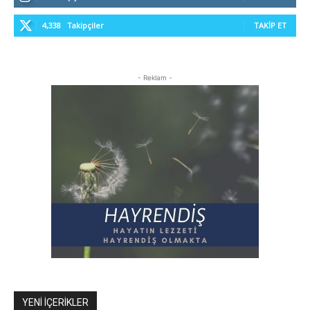
4,338
Takipçiler
TAKIP ET
- Reklam -
YENI İÇERIKLER