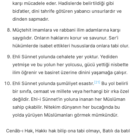
karşı mücadele eder. Hadislerde belirtildiği gibi
bid’atler, dini tahrife götüren yabancı unsurlardır ve
dinden sapmadır.
Müçtehit imamlara ve rabbani ilim adamlarına karşı
saygılıdır. Onların haklarını korur ve savunur. Ser’i
hükümlerde isabet ettikleri hususlarda onlara tabi olur.
Ehli Sünnet yolunda cehalete yer yoktur. Yediden
yetmişe ve bu yolun her yolcusu, gücü yettiği nisbette
ilim öğrenir ve basiret üzerine dinini yaşamağa çalışır.
[21]
Ehli Sünnet yolunda şumûliyet esastır.
Bu yol belirli
bir sınıfa, cemaat ve millete veya herhangi bir ırka özel
değildir. Ehl-i Sünnet’in yoluna inanan her Müslüman
sahip çıkabilir. Nitekim dünyanın her bucağında bu
yolda yürüyen Müslümanları görmek mümkündür.
Cenâb-ı Hak, Hakkı hak bilip ona tabi olmayı, Batılı da batıl