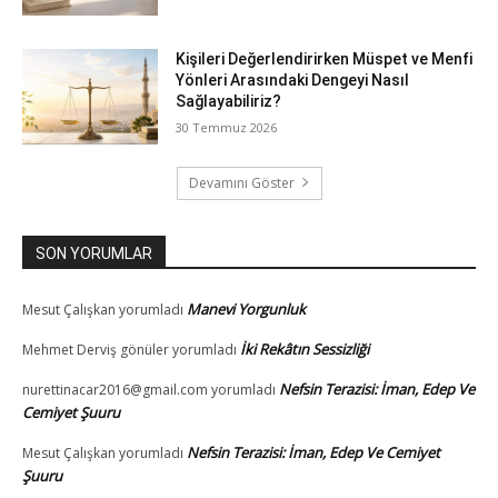
Kişileri Değerlendirirken Müspet ve Menfi
Yönleri Arasındaki Dengeyi Nasıl
Sağlayabiliriz?
30 Temmuz 2026
Devamını Göster
SON YORUMLAR
Manevi Yorgunluk
Mesut Çalışkan
yorumladı
İki Rekâtın Sessizliği
Mehmet Derviş gönüler
yorumladı
Nefsin Terazisi: İman, Edep Ve
nurettinacar2016@gmail.com
yorumladı
Cemiyet Şuuru
Nefsin Terazisi: İman, Edep Ve Cemiyet
Mesut Çalışkan
yorumladı
Şuuru