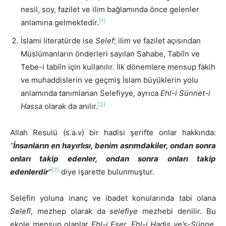
nesil, soy, fazilet ve ilim bağlamında önce gelenler
[1]
anlamına gelmektedir.
İslami literatürde ise
Selef
; ilim ve fazilet açısından
Müslümanların önderleri sayılan Sahabe, Tabiîn ve
Tebe-i tabiîn için kullanılır. İlk dönemlere mensup fakih
ve muhaddislerin ve geçmiş İslam büyüklerin yolu
anlamında tanımlanan Selefiyye
,
ayrıca
Ehl-i Sünnet-i
[2]
Hassa
olarak da anılır.
Allah Resulü (s.a.v) bir hadisi şerifte onlar hakkında:
“
İnsanların en hayırlısı, benim asrımdakiler, ondan sonra
onları takip edenler, ondan sonra onları takip
[3]
edenlerdir
”
diye işarette bulunmuştur.
Selefin yoluna inanç ve ibadet konularında tabi olana
Selefî
, mezhep olarak da
selefiye
mezhebi denilir. Bu
ekole mensup olanlar
Ehl-i Eser, Ehl-i Hadis ve’s-Sünne,