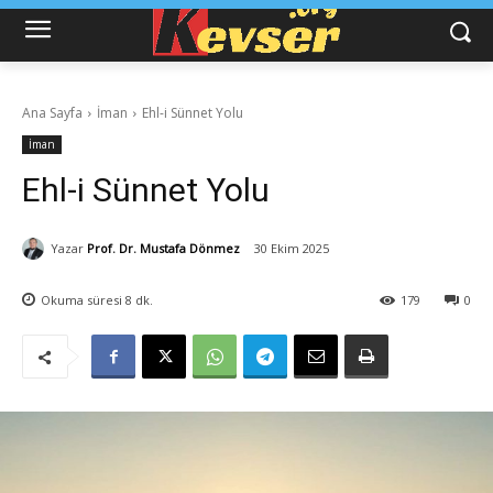
Ana Sayfa
İman
Ehl-i Sünnet Yolu
İman
Ehl-i Sünnet Yolu
Yazar
Prof. Dr. Mustafa Dönmez
30 Ekim 2025
Okuma süresi
8
dk.
179
0