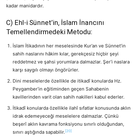
kadar manidardır.
C) Ehl-i Sünnet’in, İslam İnancını
Temellendirmedeki Metodu:
İslam İtikadının her meselesinde Kur’an ve Sünnet’in
sahih naslarını hâkim kılar, gerekçesiz hiçbir şeyi
reddetmez ve şahsi yorumlara dalmazlar. Şer’i naslara
karşı saygılı olmayı öngörürler.
Dini meselelerde özellikle de itikadî konularda Hz.
Peygamber’in eğitiminden geçen Sahabenin
kavillerinden varit olan sahih nakilleri kabul ederler.
İtikadî konularda özellikle ilahî sıfatlar konusunda aklın
idrak edemeyeceği meselelere dalmazlar. Çünkü
beşerî aklın kavrama fonksiyonu sınırlı olduğundan,
[20]
sınırı aştığında sapabilir.