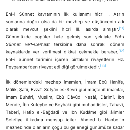
Ehl-i Sünnet kavramının ilk kullanımı hicri I. Asrın
sonlarına doğru olsa da bir mezhep ve düşüncenin adı
[11]
olarak mevcut şeklini hicri III. asırda almıştır.
Günümüzde popüler hale gelmiş son şekliyle
Ehl-i
Sünnet ve’l-Cemaat
terkibine daha sonraki dönem
[12]
kaynaklarda yer verilmesi dikkat çekmekle beraber,
Ehl-i Sünnet terimini içeren birtakım rivayetlerin Hz.
[13]
Peygamber’den rivayet edildiği görülmektedir.
İlk dönemlerdeki mezhep imamları, İmam Ebû Hanife,
Mâlik, Şafiî, Evzaî, Süfyân es-Sevrî gibi müçtehit imamlar,
İmam Buhârî, Müslim, Ebû Dâvûd, Nesâî, Dârimî, İbn
Mende, İbn Kuteybe ve Beyhakî gibi muhaddisler, Tahavî,
Taberî, Hatîb el-Bağdadî ve İbn Kudâme gibi âlimler
Selefiye itikadına mensup idiler. Ahmed b. Hanbel’in
mezhebinde olanların çoğu bu geleneği günümüze kadar