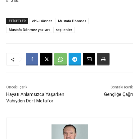
s. 336.
ETIKETLER
ehl-i sünnet
Mustafa Dönmez
Mustafa Dönmez yazıları
seçilenler
Önceki İçerik
Sonraki İçerik
Hayatı Anlamsızca Yaşarken
Gençliğe Çağrı
Vahiyden Dört Metafor