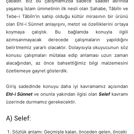
çabadır. Biz bu çalışmamızda sadece saadet asrında
yaşamış İslam ümmetinin ilk nesli olan Sahabe, Tâbiîn ve
Tebe-i Tâbiîn’in sahip olduğu kültür mirasının bir ürünü
olan Ehl-i Sünnet anlayışını, metot ve özelliklerini ortaya
koymaya çalıştık. Bu bağlamda konuyla ilgili
azımsanmayacak derecede çalışmaların yapıldığını
belirtmemiz yararlı olacaktır. Dolayısıyla okuyucunun söz
konusu çalışmaları mütalaa edip anlaması uzun zaman
alacağından, az önce bahsettiğimiz bilgi malzemesini
özetlemeye gayret gösterdik.
Giriş sadedinde konuyu daha iyi kavramamız açısından
Ehl-i Sünnet
ve onunla yakından ilgisi olan
Selef
kavramı
üzerinde durmamız gerekecektir.
A) Selef:
Sözlük anlamı: Geçmişte kalan, önceden gelen, önceki