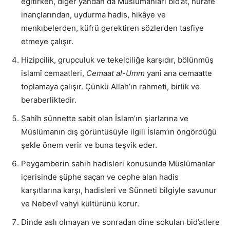
eğitirken, diğer yandan da Müslümanları bid’at, hurâfe
inançlarından, uydurma hadis, hikâye ve
menkıbelerden, küfrü gerektiren sözlerden tasfiye
etmeye çalışır.
Hizipcilik, grupculuk ve tekelciliğe karşıdır, bölünmüş
islamî cemaatleri,
Cemaat al-Umm
yani ana cemaatte
toplamaya çalışır. Çünkü Allah’ın rahmeti, birlik ve
beraberliktedir.
Sahîh sünnette sabit olan İslam’ın şiarlarına ve
Müslümanın dış görüntüsüyle ilgili İslam’ın öngördüğü
şekle önem verir ve buna teşvik eder.
Peygamberin sahih hadisleri konusunda Müslümanlar
içerisinde şüphe saçan ve cephe alan hadis
karşıtlarına karşı, hadisleri ve Sünneti bilgiyle savunur
ve Nebevî vahyi kültürünü korur.
Dinde aslı olmayan ve sonradan dine sokulan bid’atlere