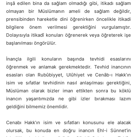
inşâ edilen bina da sağlam olmadığı gibi, itikadı sağlam
olmayan bir Müslümanın ameli de sağlam değildir,
prensibinden hareketle dini öğrenirken öncelikle itikadi
bilgilere önem verilmesi gerektiğini vurgulamıştır.
Dolayısıyla itikadî konuları öğrenerek veya öğreterek işe
başlanılması öngörülür.
İnançla ilgili konuların başında tevhidi esaslarını
öğrenmek ve anlamak gerekmektedir. Tevhid inancının
esasları olan Rubûbiyyet, Ulûhiyet ve Cenâb-ı Hakk’ın
isim ve sıfatlar tevhidinin nasıl anlaşılması gerektiğini,
Müslüman olarak bizler iman ettikten sonra bu köklü
inancın yaşantımızda ne gibi izler bırakması lazım
geldiğini bilmemiz önemlidir.
Cenabı Hakk’ın isim ve sıfatları konusunu ele alacak
olursak, bu konuda en doğru inancın Ehl-i Sünnet’in