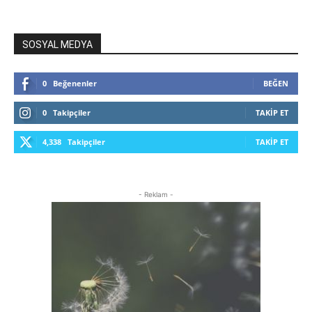
SOSYAL MEDYA
0
Beğenenler
BEĞEN
0
Takipçiler
TAKIP ET
4,338
Takipçiler
TAKIP ET
- Reklam -