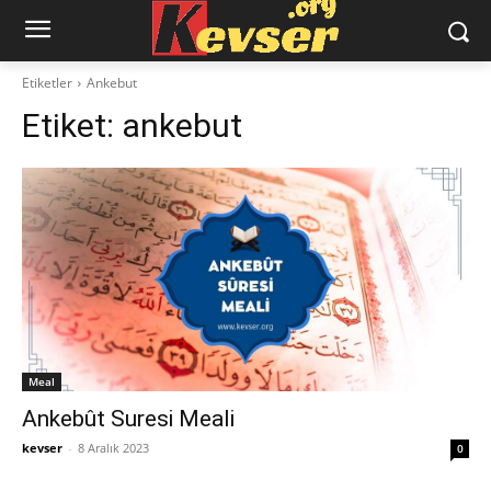
Etiketler
Ankebut
Etiket:
ankebut
Meal
Ankebût Suresi Meali
kevser
-
8 Aralık 2023
0