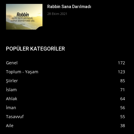
Rabbin Sana Darılmadı
28 Ekim 2021
POPÜLER KATEGORİLER
Genel
172
Toplum - Yaşam
123
Şiirler
85
İslam
71
Ahlak
64
İman
56
Tasavvuf
55
Aile
38