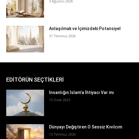
3 Ağustos 2026
Anlaşılmak ve İçimizdeki Potansiyel
31 Temmuz 2026
EDİTÖRÜN SEÇTİKLERİ
İnsanlığın İslam’a İhtiyacı Var mı
15 Ocak 2023
Dünyayı Değiştiren O Sessiz Kıvılcım
13 Temmuz 2026