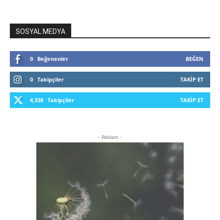
SOSYAL MEDYA
0
Beğenenler
BEĞEN
0
Takipçiler
TAKIP ET
4,338
Takipçiler
TAKIP ET
- Reklam -