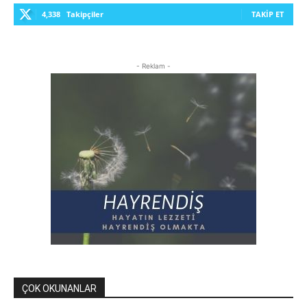
4,338
Takipçiler
TAKIP ET
- Reklam -
ÇOK OKUNANLAR