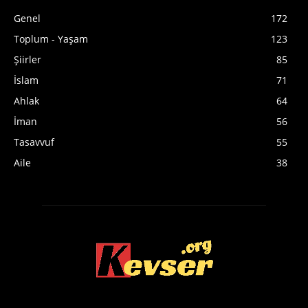
Genel
172
Toplum - Yaşam
123
Şiirler
85
İslam
71
Ahlak
64
İman
56
Tasavvuf
55
Aile
38