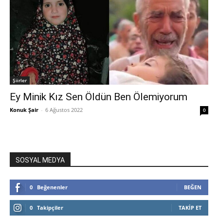
Şiirler
Ey Minik Kız Sen Öldün Ben Ölemiyorum
Konuk Şair
-
6 Ağustos 2022
0
SOSYAL MEDYA
0
Beğenenler
BEĞEN
0
Takipçiler
TAKIP ET