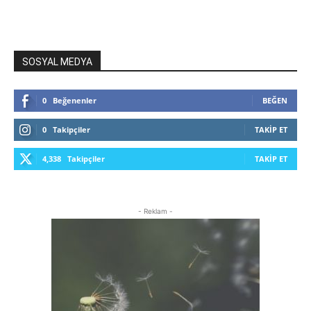
SOSYAL MEDYA
0
Beğenenler
BEĞEN
0
Takipçiler
TAKIP ET
4,338
Takipçiler
TAKIP ET
- Reklam -