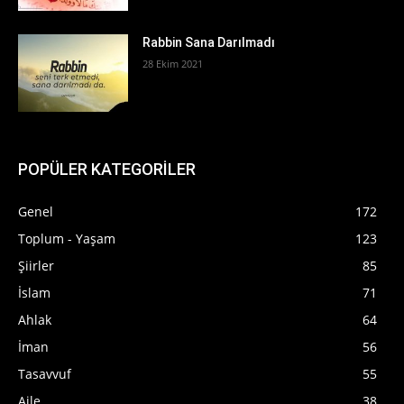
Rabbin Sana Darılmadı
28 Ekim 2021
POPÜLER KATEGORİLER
Genel
172
Toplum - Yaşam
123
Şiirler
85
İslam
71
Ahlak
64
İman
56
Tasavvuf
55
Aile
38