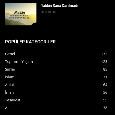
Rabbin Sana Darılmadı
28 Ekim 2021
POPÜLER KATEGORİLER
Genel
172
Toplum - Yaşam
123
Şiirler
85
İslam
71
Ahlak
64
İman
56
Tasavvuf
55
Aile
38