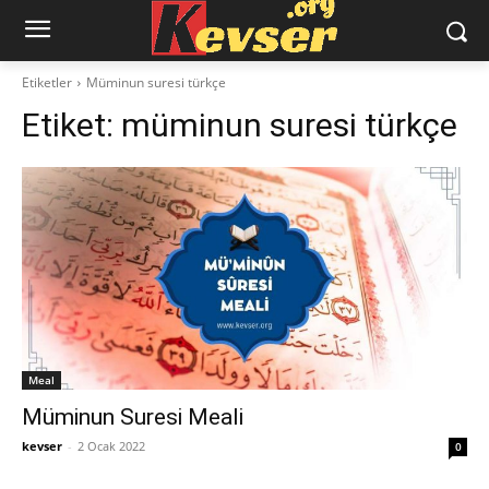
Etiketler
Müminun suresi türkçe
Etiket:
müminun suresi türkçe
Meal
Müminun Suresi Meali
kevser
-
2 Ocak 2022
0