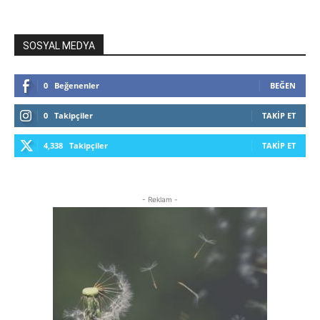
SOSYAL MEDYA
0
Beğenenler
BEĞEN
0
Takipçiler
TAKIP ET
4,338
Takipçiler
TAKIP ET
- Reklam -