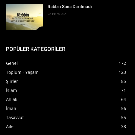
Rabbin Sana Darılmadı
28 Ekim 2021
POPÜLER KATEGORİLER
Genel
172
Toplum - Yaşam
123
Şiirler
85
İslam
71
Ahlak
64
İman
56
Tasavvuf
55
Aile
38