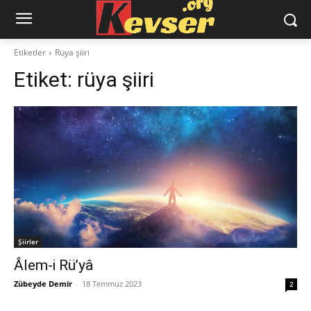
Etiketler
Rüya şiiri
Etiket:
rüya şiiri
Şiirler
Âlem-i Rü’yâ
Zübeyde Demir
-
18 Temmuz 2023
2