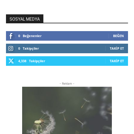
SOSYAL MEDYA
0
Beğenenler
BEĞEN
0
Takipçiler
TAKIP ET
4,338
Takipçiler
TAKIP ET
- Reklam -