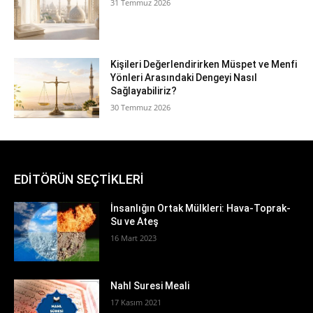
31 Temmuz 2026
Kişileri Değerlendirirken Müspet ve Menfi
Yönleri Arasındaki Dengeyi Nasıl
Sağlayabiliriz?
30 Temmuz 2026
EDİTÖRÜN SEÇTİKLERİ
İnsanlığın Ortak Mülkleri: Hava-Toprak-
Su ve Ateş
16 Mart 2023
Nahl Suresi Meali
17 Kasım 2021