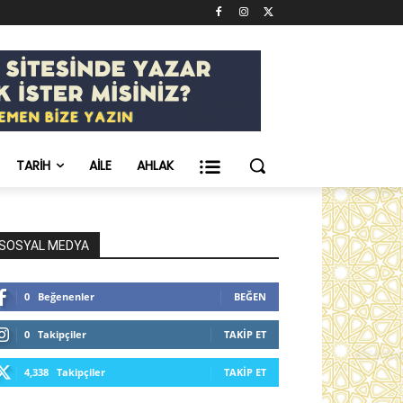
TARIH
AILE
AHLAK
SOSYAL MEDYA
0
Beğenenler
BEĞEN
0
Takipçiler
TAKIP ET
4,338
Takipçiler
TAKIP ET