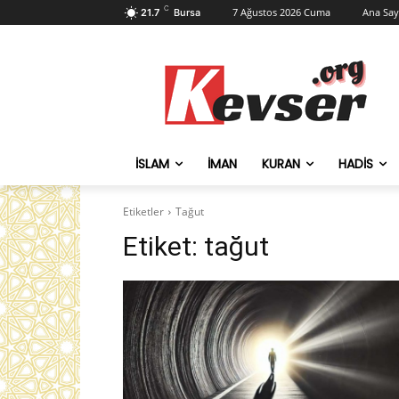
C
7 Ağustos 2026 Cuma
Ana Say
21.7
Bursa
İSLAM
İMAN
KURAN
HADIS
Etiketler
Tağut
Etiket:
tağut