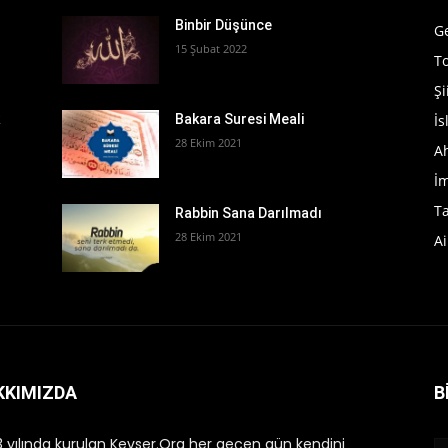
Binbir Düşünce
G
15 Şubat 2022
T
Şi
İ
k
Bakara Suresi Meali
28 Ekim 2021
A
İ
T
Rabbin Sana Darılmadı
28 Ekim 2021
Ai
KKIMIZDA
B
 yılında kurulan Kevser.Org her geçen gün kendini