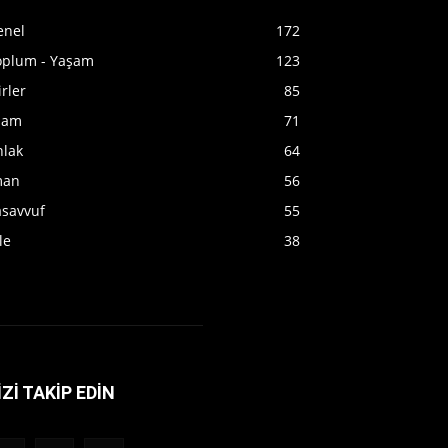
enel
172
oplum - Yaşam
123
irler
85
slam
71
hlak
64
man
56
asavvuf
55
le
38
İZİ TAKİP EDİN