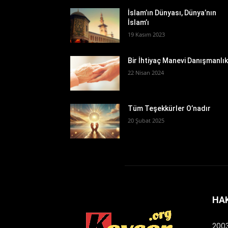
İslam’ın Dünyası, Dünya’nın
İslam’ı
19 Kasım 2023
Bir İhtiyaç Manevi Danışmanlı
22 Nisan 2024
Tüm Teşekkürler O’nadır
20 Şubat 2025
HA
2003