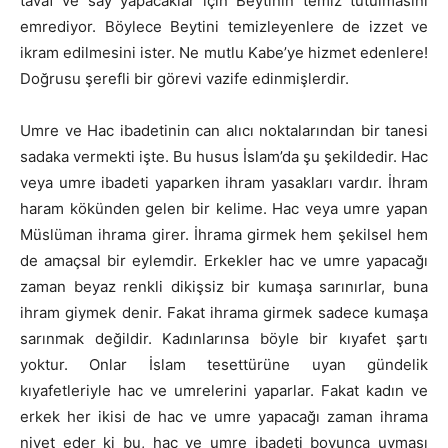
tavaf ve say yapacaklar için Beytinin temiz tutulmasını
emrediyor. Böylece Beytini temizleyenlere de izzet ve
ikram edilmesini ister. Ne mutlu Kabe’ye hizmet edenlere!
Doğrusu şerefli bir görevi vazife edinmişlerdir.
Umre ve Hac ibadetinin can alıcı noktalarından bir tanesi
sadaka vermekti işte. Bu husus İslam’da şu şekildedir. Hac
veya umre ibadeti yaparken ihram yasakları vardır. İhram
haram kökünden gelen bir kelime. Hac veya umre yapan
Müslüman ihrama girer. İhrama girmek hem şekilsel hem
de amaçsal bir eylemdir. Erkekler hac ve umre yapacağı
zaman beyaz renkli dikişsiz bir kumaşa sarınırlar, buna
ihram giymek denir. Fakat ihrama girmek sadece kumaşa
sarınmak değildir. Kadınlarınsa böyle bir kıyafet şartı
yoktur. Onlar İslam tesettürüne uyan gündelik
kıyafetleriyle hac ve umrelerini yaparlar. Fakat kadın ve
erkek her ikisi de hac ve umre yapacağı zaman ihrama
niyet eder ki bu, hac ve umre ibadeti boyunca uyması