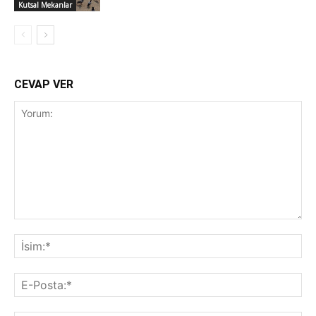
Kutsal Mekanlar
CEVAP VER
Yorum:
İsi
E-
Pos