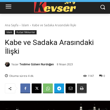
Ana Sayfa
İslam
Kabe ve Sadaka Arasındaki İlişki
İslam
Kutsal Mekanlar
Kabe ve Sadaka Arasındaki
İlişki
Yazar
Teslime Gülsen Nurdoğan
8 Nisan 2023
Okuma süresi
4
dk.
1147
0