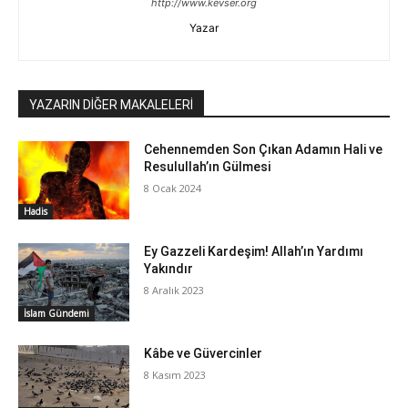
http://www.kevser.org
Yazar
YAZARIN DİĞER MAKALELERİ
Cehennemden Son Çıkan Adamın Hali ve
Resulullah’ın Gülmesi
8 Ocak 2024
Hadis
Ey Gazzeli Kardeşim! Allah’ın Yardımı
Yakındır
8 Aralık 2023
İslam Gündemi
Kâbe ve Güvercinler
8 Kasım 2023