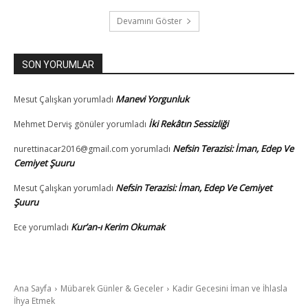
Devamını Göster
SON YORUMLAR
Manevi Yorgunluk
Mesut Çalışkan
yorumladı
İki Rekâtın Sessizliği
Mehmet Derviş gönüler
yorumladı
Nefsin Terazisi: İman, Edep Ve
nurettinacar2016@gmail.com
yorumladı
Cemiyet Şuuru
Nefsin Terazisi: İman, Edep Ve Cemiyet
Mesut Çalışkan
yorumladı
Şuuru
Kur’an-ı Kerim Okumak
Ece
yorumladı