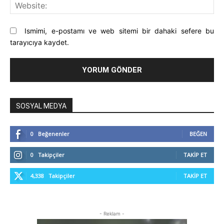
Web
Ismimi, e-postamı ve web sitemi bir dahaki sefere bu
tarayıcıya kaydet.
SOSYAL MEDYA
0
Beğenenler
BEĞEN
0
Takipçiler
TAKIP ET
4,338
Takipçiler
TAKIP ET
- Reklam -