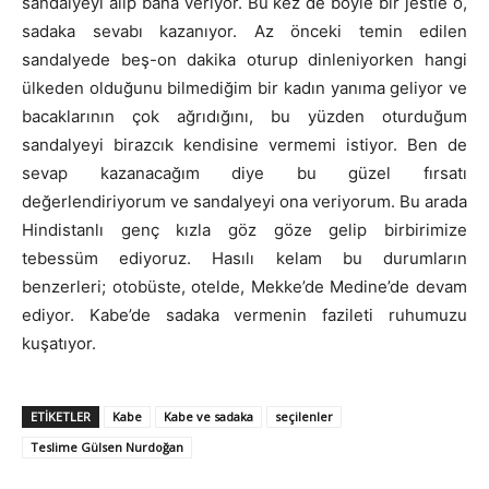
sandalyeyi alıp bana veriyor. Bu kez de böyle bir jestle o,
sadaka sevabı kazanıyor. Az önceki temin edilen
sandalyede beş-on dakika oturup dinleniyorken hangi
ülkeden olduğunu bilmediğim bir kadın yanıma geliyor ve
bacaklarının çok ağrıdığını, bu yüzden oturduğum
sandalyeyi birazcık kendisine vermemi istiyor. Ben de
sevap kazanacağım diye bu güzel fırsatı
değerlendiriyorum ve sandalyeyi ona veriyorum. Bu arada
Hindistanlı genç kızla göz göze gelip birbirimize
tebessüm ediyoruz. Hasılı kelam bu durumların
benzerleri; otobüste, otelde, Mekke’de Medine’de devam
ediyor. Kabe’de sadaka vermenin fazileti ruhumuzu
kuşatıyor.
ETIKETLER
Kabe
Kabe ve sadaka
seçilenler
Teslime Gülsen Nurdoğan