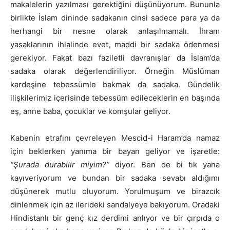
makalelerin yazılması gerektiğini düşünüyorum. Bununla
birlikte İslam dininde sadakanın cinsi sadece para ya da
herhangi bir nesne olarak anlaşılmamalı. İhram
yasaklarının ihlalinde evet, maddi bir sadaka ödenmesi
gerekiyor. Fakat bazı faziletli davranışlar da İslam’da
sadaka olarak değerlendiriliyor. Örneğin Müslüman
kardeşine tebessümle bakmak da sadaka. Gündelik
ilişkilerimiz içerisinde tebessüm edileceklerin en başında
eş, anne baba, çocuklar ve komşular geliyor.
Kabenin etrafını çevreleyen Mescid-i Haram’da namaz
için beklerken yanıma bir bayan geliyor ve işaretle:
“Şurada durabilir miyim?”
diyor. Ben de bi tık yana
kayıveriyorum ve bundan bir sadaka sevabı aldığımı
düşünerek mutlu oluyorum. Yorulmuşum ve birazcık
dinlenmek için az ilerideki sandalyeye bakıyorum. Oradaki
Hindistanlı bir genç kız derdimi anlıyor ve bir çırpıda o