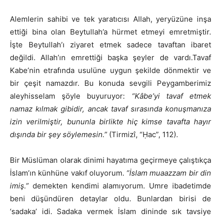
Alemlerin sahibi ve tek yaratıcısı Allah, yeryüzüne inşa
ettiği bina olan Beytullah’a hürmet etmeyi emretmiştir.
İşte Beytullah’ı ziyaret etmek sadece tavaftan ibaret
değildi. Allah’ın emrettiği başka şeyler de vardı.Tavaf
Kabe’nin etrafında usulüne uygun şekilde dönmektir ve
bir çeşit namazdır. Bu konuda sevgili Peygamberimiz
aleyhisselam şöyle buyuruyor:
“Kâbe’yi tavaf etmek
namaz kılmak gibidir, ancak tavaf sırasında konuşmanıza
izin verilmiştir, bununla birlikte hiç kimse tavafta hayır
dışında bir şey söylemesin.”
(Tirmizî, “Ḥac”, 112).
Bir Müslüman olarak dinimi hayatıma geçirmeye çalıştıkça
İslam’ın künhüne vakıf oluyorum.
“İslam muaazzam bir din
imiş.”
demekten kendimi alamıyorum. Umre ibadetimde
beni düşündüren detaylar oldu. Bunlardan birisi de
‘sadaka’ idi. Sadaka vermek İslam dininde sık tavsiye