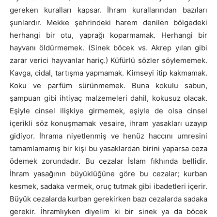
gereken kuralları kapsar. İhram kurallarından bazıları
şunlardır. Mekke şehrindeki harem denilen bölgedeki
herhangi bir otu, yaprağı koparmamak. Herhangi bir
hayvanı öldürmemek. (Sinek böcek vs. Akrep yılan gibi
zarar verici hayvanlar hariç.) Küfürlü sözler söylememek.
Kavga, cidal, tartışma yapmamak. Kimseyi itip kakmamak.
Koku ve parfüm sürünmemek. Buna kokulu sabun,
şampuan gibi ihtiyaç malzemeleri dahil, kokusuz olacak.
Eşiyle cinsel ilişkiye girmemek, eşiyle de olsa cinsel
içerikli söz konuşmamak vesaire, ihram yasakları uzayıp
gidiyor. İhrama niyetlenmiş ve henüz haccını umresini
tamamlamamış bir kişi bu yasaklardan birini yaparsa ceza
ödemek zorundadır. Bu cezalar İslam fıkhında bellidir.
İhram yasağının büyüklüğüne göre bu cezalar; kurban
kesmek, sadaka vermek, oruç tutmak gibi ibadetleri içerir.
Büyük cezalarda kurban gerekirken bazı cezalarda sadaka
gerekir. İhramlıyken diyelim ki bir sinek ya da böcek