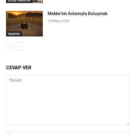
Kutsal Mekanlar
Mekke’nin Anlamıyla Buluşmak
15 Mayıs 2026
İbadetler
CEVAP VER
Yorum:
İsi