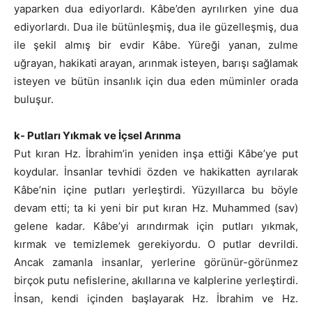
yaparken dua ediyorlardı. Kâbe’den ayrılırken yine dua
ediyorlardı. Dua ile bütünleşmiş, dua ile güzelleşmiş, dua
ile şekil almış bir evdir Kâbe. Yüreği yanan, zulme
uğrayan, hakikati arayan, arınmak isteyen, barışı sağlamak
isteyen ve bütün insanlık için dua eden müminler orada
buluşur.
k- Putları Yıkmak ve İçsel Arınma
Put kıran Hz. İbrahim’in yeniden inşa ettiği Kâbe’ye put
koydular. İnsanlar tevhidi özden ve hakikatten ayrılarak
Kâbe’nin içine putları yerleştirdi. Yüzyıllarca bu böyle
devam etti; ta ki yeni bir put kıran Hz. Muhammed (sav)
gelene kadar. Kâbe’yi arındırmak için putları yıkmak,
kırmak ve temizlemek gerekiyordu. O putlar devrildi.
Ancak zamanla insanlar, yerlerine görünür-görünmez
birçok putu nefislerine, akıllarına ve kalplerine yerleştirdi.
İnsan, kendi içinden başlayarak Hz. İbrahim ve Hz.