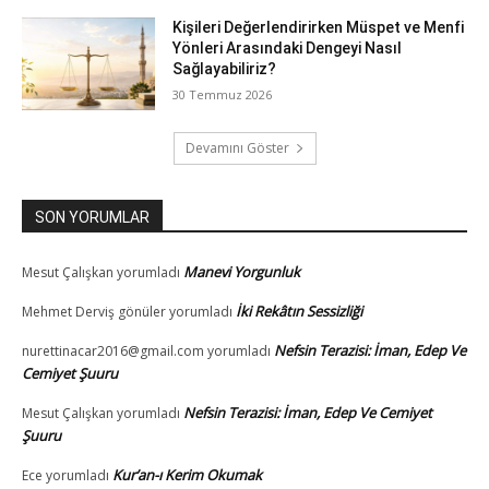
Kişileri Değerlendirirken Müspet ve Menfi
Yönleri Arasındaki Dengeyi Nasıl
Sağlayabiliriz?
30 Temmuz 2026
Devamını Göster
SON YORUMLAR
Manevi Yorgunluk
Mesut Çalışkan
yorumladı
İki Rekâtın Sessizliği
Mehmet Derviş gönüler
yorumladı
Nefsin Terazisi: İman, Edep Ve
nurettinacar2016@gmail.com
yorumladı
Cemiyet Şuuru
Nefsin Terazisi: İman, Edep Ve Cemiyet
Mesut Çalışkan
yorumladı
Şuuru
Kur’an-ı Kerim Okumak
Ece
yorumladı