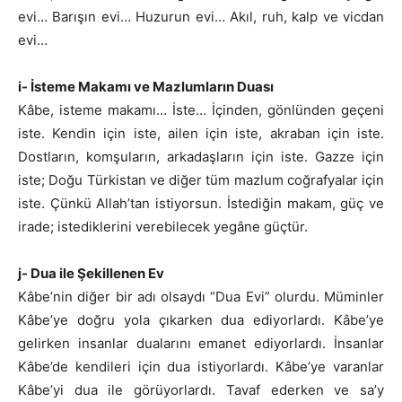
evi… Barışın evi… Huzurun evi… Akıl, ruh, kalp ve vicdan
evi…
i- İsteme Makamı ve Mazlumların Duası
Kâbe, isteme makamı… İste… İçinden, gönlünden geçeni
iste. Kendin için iste, ailen için iste, akraban için iste.
Dostların, komşuların, arkadaşların için iste. Gazze için
iste; Doğu Türkistan ve diğer tüm mazlum coğrafyalar için
iste. Çünkü Allah’tan istiyorsun. İstediğin makam, güç ve
irade; istediklerini verebilecek yegâne güçtür.
j- Dua ile Şekillenen Ev
Kâbe’nin diğer bir adı olsaydı “Dua Evi” olurdu. Müminler
Kâbe’ye doğru yola çıkarken dua ediyorlardı. Kâbe’ye
gelirken insanlar dualarını emanet ediyorlardı. İnsanlar
Kâbe’de kendileri için dua istiyorlardı. Kâbe’ye varanlar
Kâbe’yi dua ile görüyorlardı. Tavaf ederken ve sa’y