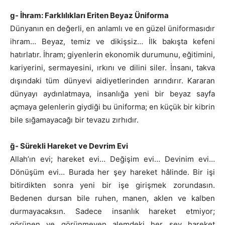
g- İhram: Farklılıkları Eriten Beyaz Üniforma
Dünyanın en değerli, en anlamlı ve en güzel üniformasıdır
ihram… Beyaz, temiz ve dikişsiz… İlk bakışta kefeni
hatırlatır. İhram; giyenlerin ekonomik durumunu, eğitimini,
kariyerini, sermayesini, ırkını ve dilini siler. İnsanı, takva
dışındaki tüm dünyevi aidiyetlerinden arındırır. Kararan
dünyayı aydınlatmaya, insanlığa yeni bir beyaz sayfa
açmaya gelenlerin giydiği bu üniforma; en küçük bir kibrin
bile sığamayacağı bir tevazu zırhıdır.
ğ- Sürekli Hareket ve Devrim Evi
Allah’ın evi; hareket evi… Değişim evi… Devinim evi…
Dönüşüm evi… Burada her şey hareket hâlinde. Bir işi
bitirdikten sonra yeni bir işe girişmek zorundasın.
Bedenen dursan bile ruhen, manen, aklen ve kalben
durmayacaksın. Sadece insanlık hareket etmiyor;
görünen ve görünmeyen alemdeki her şey hareket