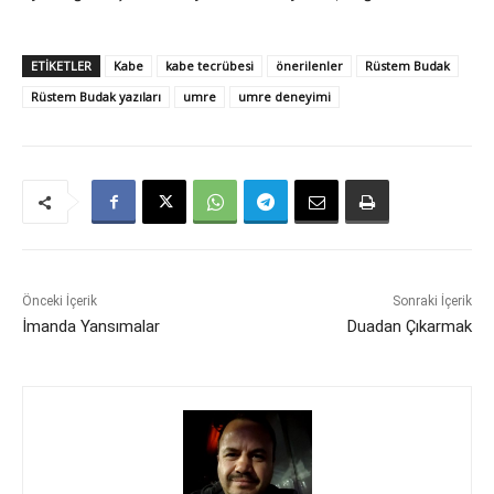
ETIKETLER
Kabe
kabe tecrübesi
önerilenler
Rüstem Budak
Rüstem Budak yazıları
umre
umre deneyimi
Önceki İçerik
Sonraki İçerik
İmanda Yansımalar
Duadan Çıkarmak