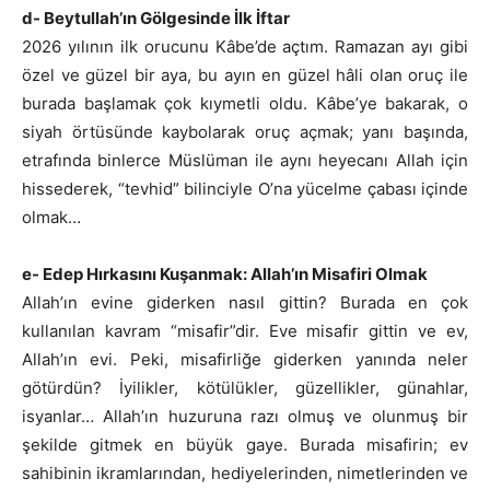
d- Beytullah’ın Gölgesinde İlk İftar
2026 yılının ilk orucunu Kâbe’de açtım. Ramazan ayı gibi
özel ve güzel bir aya, bu ayın en güzel hâli olan oruç ile
burada başlamak çok kıymetli oldu. Kâbe’ye bakarak, o
siyah örtüsünde kaybolarak oruç açmak; yanı başında,
etrafında binlerce Müslüman ile aynı heyecanı Allah için
hissederek, “tevhid” bilinciyle O’na yücelme çabası içinde
olmak…
e- Edep Hırkasını Kuşanmak: Allah’ın Misafiri Olmak
Allah’ın evine giderken nasıl gittin? Burada en çok
kullanılan kavram “misafir”dir. Eve misafir gittin ve ev,
Allah’ın evi. Peki, misafirliğe giderken yanında neler
götürdün? İyilikler, kötülükler, güzellikler, günahlar,
isyanlar… Allah’ın huzuruna razı olmuş ve olunmuş bir
şekilde gitmek en büyük gaye. Burada misafirin; ev
sahibinin ikramlarından, hediyelerinden, nimetlerinden ve