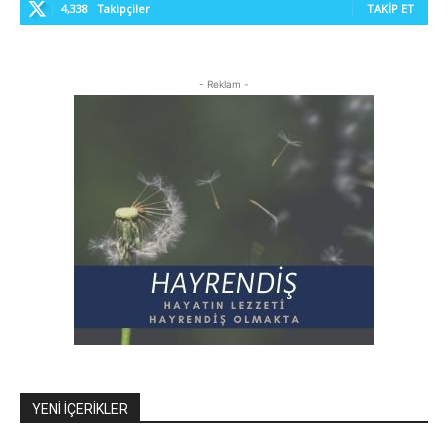
4,338
Takipçiler
TAKIP ET
- Reklam -
YENI İÇERIKLER