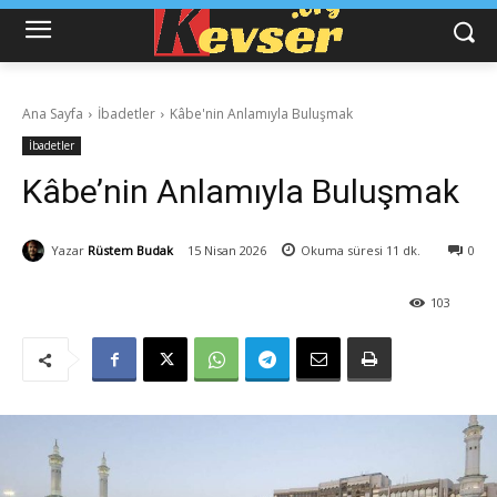
Ana Sayfa
İbadetler
Kâbe'nin Anlamıyla Buluşmak
İbadetler
Kâbe’nin Anlamıyla Buluşmak
Yazar
Rüstem Budak
15 Nisan 2026
Okuma süresi
11
dk.
0
103