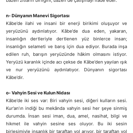
bazen zıtların birliğini, bazen de çatışmayı ifade eder.
n- Dünyanın Manevi Sigortası
Kâbe’de ilahi ve insani bir enerji birikimi oluşuyor ve
yeryüzünü aydınlatıyor. Kâbe’de dua eden, yakaran,
insanlığın dertleriyle dertlenen yüz binlerce insan;
insanlığın selameti ve barış için dua ediyor. Burada inşa
edilen ruh, barışın yeryüzünde hâkim olmasını istiyor.
Yeryüzü karanlık içinde acı çekse de Kâbe’den yayılan ışık
ve nur yeryüzünü aydınlatıyor. Dünyanın sigortası
Kâbe’dir.
o- Vahyin Sesi ve Kulun Nidası
Kâbe’de iki ses var: Biri vahyin sesi, diğeri kulların sesi.
Kur’an’ın indiği bu mekânda vahyin sesi her şeye sinmiş
durumda. İnsan sesi iman, dua, amel, nasihat, bilgi ve
hikmet ile vahyin sesine ses oluyor. Bu iki sesin
birleşimiyle insanlık bir taraftan yol arıyor, bir taraftan yol