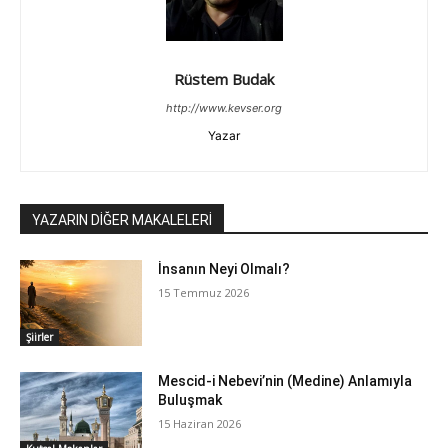
Rüstem Budak
http://www.kevser.org
Yazar
YAZARIN DİĞER MAKALELERİ
İnsanın Neyi Olmalı?
15 Temmuz 2026
Şiirler
Mescid-i Nebevi’nin (Medine) Anlamıyla
Buluşmak
15 Haziran 2026