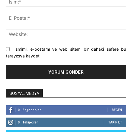
E-
Pos
Web
Ismimi, e-postamı ve web sitemi bir dahaki sefere bu
tarayıcıya kaydet.
SOSYAL MEDYA
0
Beğenenler
BEĞEN
0
Takipçiler
TAKIP ET