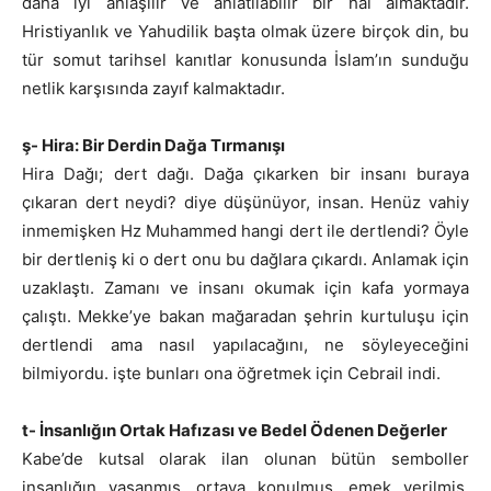
daha iyi anlaşılır ve anlatılabilir bir hâl almaktadır.
Hristiyanlık ve Yahudilik başta olmak üzere birçok din, bu
tür somut tarihsel kanıtlar konusunda İslam’ın sunduğu
netlik karşısında zayıf kalmaktadır.
ş- Hira: Bir Derdin Dağa Tırmanışı
Hira Dağı; dert dağı. Dağa çıkarken bir insanı buraya
çıkaran dert neydi? diye düşünüyor, insan. Henüz vahiy
inmemişken Hz Muhammed hangi dert ile dertlendi? Öyle
bir dertleniş ki o dert onu bu dağlara çıkardı. Anlamak için
uzaklaştı. Zamanı ve insanı okumak için kafa yormaya
çalıştı. Mekke’ye bakan mağaradan şehrin kurtuluşu için
dertlendi ama nasıl yapılacağını, ne söyleyeceğini
bilmiyordu. işte bunları ona öğretmek için Cebrail indi.
t- İnsanlığın Ortak Hafızası ve Bedel Ödenen Değerler
Kabe’de kutsal olarak ilan olunan bütün semboller
insanlığın yaşanmış, ortaya konulmuş, emek verilmiş,