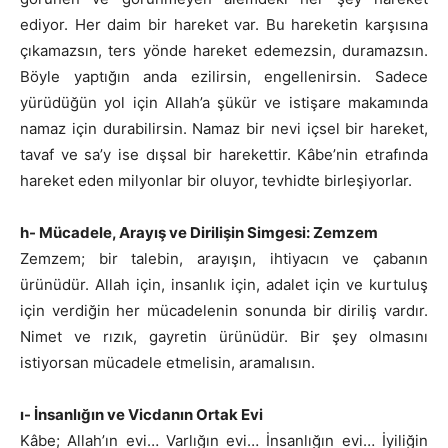
ediyor. Her daim bir hareket var. Bu hareketin karşısına
çıkamazsın, ters yönde hareket edemezsin, duramazsın.
Böyle yaptığın anda ezilirsin, engellenirsin. Sadece
yürüdüğün yol için Allah’a şükür ve istişare makamında
namaz için durabilirsin. Namaz bir nevi içsel bir hareket,
tavaf ve sa’y ise dışsal bir harekettir. Kâbe’nin etrafında
hareket eden milyonlar bir oluyor, tevhidte birleşiyorlar.
h- Mücadele, Arayış ve Dirilişin Simgesi: Zemzem
Zemzem; bir talebin, arayışın, ihtiyacın ve çabanın
ürünüdür. Allah için, insanlık için, adalet için ve kurtuluş
için verdiğin her mücadelenin sonunda bir diriliş vardır.
Nimet ve rızık, gayretin ürünüdür. Bir şey olmasını
istiyorsan mücadele etmelisin, aramalısın.
ı- İnsanlığın ve Vicdanın Ortak Evi
Kâbe; Allah’ın evi… Varlığın evi… İnsanlığın evi… İyiliğin