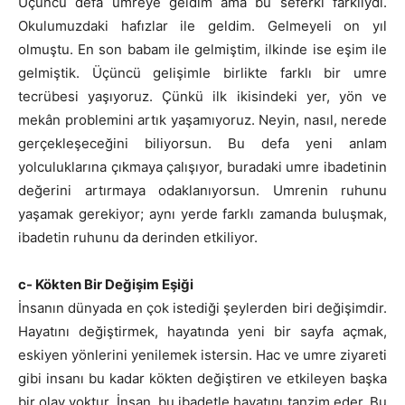
Üçüncü defa umreye geldim ama bu seferki farklıydı.
Okulumuzdaki hafızlar ile geldim. Gelmeyeli on yıl
olmuştu. En son babam ile gelmiştim, ilkinde ise eşim ile
gelmiştik. Üçüncü gelişimle birlikte farklı bir umre
tecrübesi yaşıyoruz. Çünkü ilk ikisindeki yer, yön ve
mekân problemini artık yaşamıyoruz. Neyin, nasıl, nerede
gerçekleşeceğini biliyorsun. Bu defa yeni anlam
yolculuklarına çıkmaya çalışıyor, buradaki umre ibadetinin
değerini artırmaya odaklanıyorsun. Umrenin ruhunu
yaşamak gerekiyor; aynı yerde farklı zamanda buluşmak,
ibadetin ruhunu da derinden etkiliyor.
c- Kökten Bir Değişim Eşiği
İnsanın dünyada en çok istediği şeylerden biri değişimdir.
Hayatını değiştirmek, hayatında yeni bir sayfa açmak,
eskiyen yönlerini yenilemek istersin. Hac ve umre ziyareti
gibi insanı bu kadar kökten değiştiren ve etkileyen başka
bir olay yoktur. İnsan, bu ibadetle hayatını tanzim eder. Bu