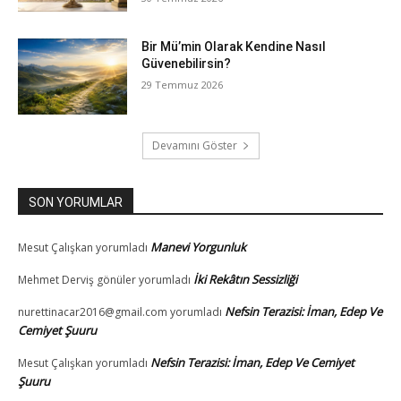
Bir Mü’min Olarak Kendine Nasıl
Güvenebilirsin?
29 Temmuz 2026
Devamını Göster
SON YORUMLAR
Manevi Yorgunluk
Mesut Çalışkan
yorumladı
İki Rekâtın Sessizliği
Mehmet Derviş gönüler
yorumladı
Nefsin Terazisi: İman, Edep Ve
nurettinacar2016@gmail.com
yorumladı
Cemiyet Şuuru
Nefsin Terazisi: İman, Edep Ve Cemiyet
Mesut Çalışkan
yorumladı
Şuuru