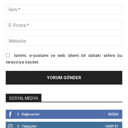
Yorum:
İsi
E-
Pos
Web
Ismimi, e-postamı ve web sitemi bir dahaki sefere bu
tarayıcıya kaydet.
SOSYAL MEDYA
0
Beğenenler
BEĞEN
0
Takipçiler
TAKIP ET