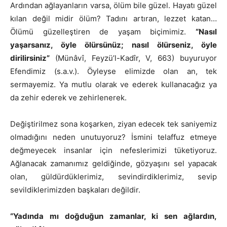
Ardından ağlayanların varsa, ölüm bile güzel. Hayatı güzel
kılan değil midir ölüm? Tadını artıran, lezzet katan…
Ölümü güzelleştiren de yaşam biçimimiz.
“Nasıl
yaşarsanız, öyle ölürsünüz; nasıl ölürseniz, öyle
dirilirsiniz”
(Münâvî, Feyzü’l-Kadîr, V, 663) buyuruyor
Efendimiz (s.a.v.). Öyleyse elimizde olan an, tek
sermayemiz. Ya mutlu olarak ve ederek kullanacağız ya
da zehir ederek ve zehirlenerek.
Değiştirilmez sona koşarken, ziyan edecek tek saniyemiz
olmadığını neden unutuyoruz? İsmini telaffuz etmeye
değmeyecek insanlar için nefeslerimizi tüketiyoruz.
Ağlanacak zamanımız geldiğinde, gözyaşını sel yapacak
olan, güldürdüklerimiz, sevindirdiklerimiz, sevip
sevildiklerimizden başkaları değildir.
“Yadında mı doğduğun zamanlar, ki sen ağlardın,