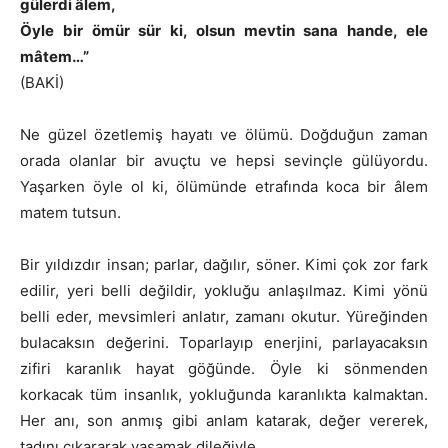
gülerdi âlem,
Öyle bir ömür sür ki, olsun mevtin sana hande, ele
mâtem…”
(BAKİ)
Ne güzel özetlemiş hayatı ve ölümü. Doğduğun zaman
orada olanlar bir avuçtu ve hepsi sevinçle gülüyordu.
Yaşarken öyle ol ki, ölümünde etrafında koca bir âlem
matem tutsun.
Bir yıldızdır insan; parlar, dağılır, söner. Kimi çok zor fark
edilir, yeri belli değildir, yokluğu anlaşılmaz. Kimi yönü
belli eder, mevsimleri anlatır, zamanı okutur. Yüreğinden
bulacaksın değerini. Toparlayıp enerjini, parlayacaksın
zifiri karanlık hayat göğünde. Öyle ki sönmenden
korkacak tüm insanlık, yokluğunda karanlıkta kalmaktan.
Her anı, son anmış gibi anlam katarak, değer vererek,
tadını çıkararak yaşamak dileğiyle…