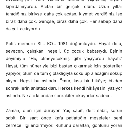
kıpırdamıyordu. Acıtan bir gerçek, ölüm. Uzun yıllar
tanıdığınız biriyse daha çok acıtan, kıymet verdiğiniz ise
biraz daha çok. Gençse, biraz daha çok. Her sebep daha
da çok acıtıyordu.
Polis memuru SI… KO… 1981 doğumluydu. Hayat dolu,
sevecen, çalışkan, neşeli, üç çocuk babasıydı. Eşinin
deyimiyle “Hiç ölmeyecekmiş gibi yaşıyordu hayatı.”
Hayat, tüm hüneriyle bizi baştan çıkarmak için gösteriler
yapıyor, ölüm de tüm çıplaklığıyla sokulup alacağını söküp
alıyor. Hepsi bu aslında. Ömür, kısa bir hikâye; bizden
sonrakilerin anlatacakları. Herkes kendi hikâyesini yazıyor
aslında. Ne acı ki ondan sonrakiler okuyorlar sadece.
Zaman, ölen için duruyor. Yaş sabit, dert sabit, sorun
sabit. Bir saat önce kafa patlattığın meseleler seni
zerrece ilgilendirmiyor. Ruhunu daraltan, gönlünü yoran