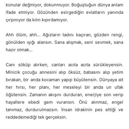
konular değmiyor, dokunmuyor. Boğuştuğun dünya anlam
ifade etmiyor. Gözünden esirgediğin evlatların yanında
çırpınıyor da kılın kıpırdamıyor.
Ahh ölüm, ahh… Ağızların tadını kaçıran, gözden rengi,
gönülden ışığı alansın. Sana alışmak, seni sevmek, sana
hazır olmak…
Canı söküp alırken, canları acıta acıta sürükleyensin.
Minicik çocuğu annesini alıp öksüz, babasını alıp yetim
bırakan, bir anda kocaman yapıp büyütensin. Dünyaya ait
her hırsı, her planı, her meseleyi bir anda un ufak
öğütensin. Zamanın akışını durduran, enerjiye son verip
hayallere ebedi gem vuransın. Önü alınmaz, engel
tanımaz, durdurulmazsın. İnsan idrakinin pes ettiği ve
reddedemediği tek gerçeksin.