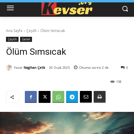
Ana Sayfa
Çeşitli
Ölüm Sımsıcak
Çeşitli
Genel
Ölüm Sımsıcak
Yazar
Nagihan Çelik
20 Ocak 2025
Okuma süresi
2
dk.
0
158