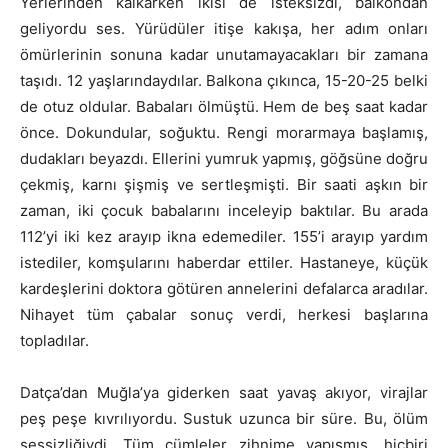
Yerlerinden kalkarken ikisi de isteksizdi, balkondan
geliyordu ses. Yürüdüler itişe kakışa, her adım onları
ömürlerinin sonuna kadar unutamayacakları bir zamana
taşıdı. 12 yaşlarındaydılar. Balkona çıkınca, 15-20-25 belki
de otuz oldular. Babaları ölmüştü. Hem de beş saat kadar
önce. Dokundular, soğuktu. Rengi morarmaya başlamış,
dudakları beyazdı. Ellerini yumruk yapmış, göğsüne doğru
çekmiş, karnı şişmiş ve sertleşmişti. Bir saati aşkın bir
zaman, iki çocuk babalarını inceleyip baktılar. Bu arada
112’yi iki kez arayıp ikna edemediler. 155’i arayıp yardım
istediler, komşularını haberdar ettiler. Hastaneye, küçük
kardeşlerini doktora götüren annelerini defalarca aradılar.
Nihayet tüm çabalar sonuç verdi, herkesi başlarına
topladılar.
Datça’dan Muğla’ya giderken saat yavaş akıyor, virajlar
peş peşe kıvrılıyordu. Sustuk uzunca bir süre. Bu, ölüm
sessizliğiydi. Tüm cümleler zihnime yapışmış, hiçbiri