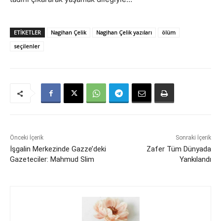
ETIKETLER
Nagihan Çelik
Nagihan Çelik yazıları
ölüm
seçilenler
Önceki İçerik
Sonraki İçerik
İşgalin Merkezinde Gazze’deki
Zafer Tüm Dünyada
Gazeteciler: Mahmud Slim
Yankılandı