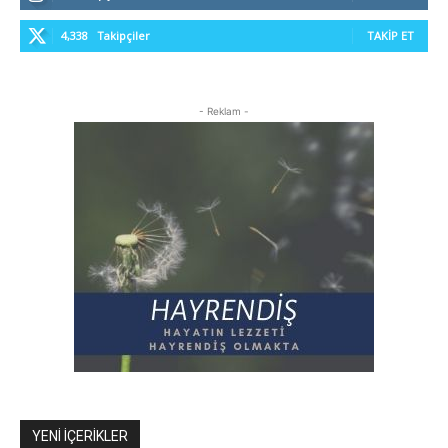
4,338
Takipçiler
TAKIP ET
- Reklam -
YENI İÇERIKLER