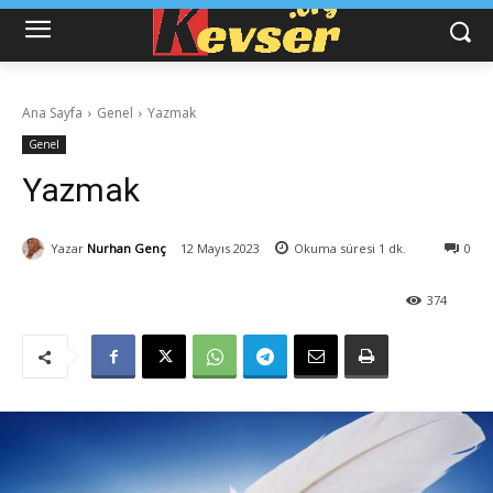
Ana Sayfa
Genel
Yazmak
Genel
Yazmak
Yazar
Nurhan Genç
12 Mayıs 2023
Okuma süresi
1
dk.
0
374