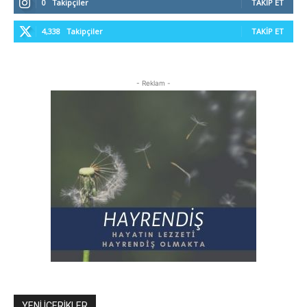
0
Takipçiler
TAKIP ET
4,338
Takipçiler
TAKIP ET
- Reklam -
YENI İÇERIKLER