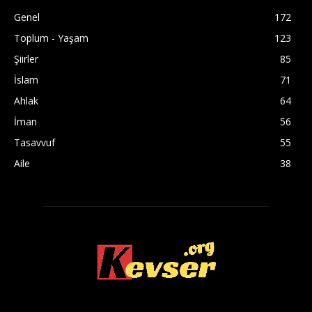
Genel
172
Toplum - Yaşam
123
Şiirler
85
İslam
71
Ahlak
64
İman
56
Tasavvuf
55
Aile
38