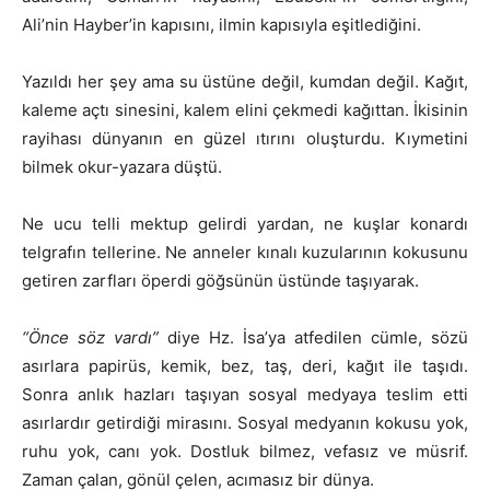
Ali’nin Hayber’in kapısını, ilmin kapısıyla eşitlediğini.
Yazıldı her şey ama su üstüne değil, kumdan değil. Kağıt,
kaleme açtı sinesini, kalem elini çekmedi kağıttan. İkisinin
rayihası dünyanın en güzel ıtırını oluşturdu. Kıymetini
bilmek okur-yazara düştü.
Ne ucu telli mektup gelirdi yardan, ne kuşlar konardı
telgrafın tellerine. Ne anneler kınalı kuzularının kokusunu
getiren zarfları öperdi göğsünün üstünde taşıyarak.
“Önce söz vardı”
diye Hz. İsa’ya atfedilen cümle, sözü
asırlara papirüs, kemik, bez, taş, deri, kağıt ile taşıdı.
Sonra anlık hazları taşıyan sosyal medyaya teslim etti
asırlardır getirdiği mirasını. Sosyal medyanın kokusu yok,
ruhu yok, canı yok. Dostluk bilmez, vefasız ve müsrif.
Zaman çalan, gönül çelen, acımasız bir dünya.