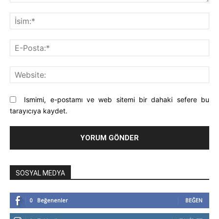
Yorum:
İsi
E-
Pos
Web
Ismimi, e-postamı ve web sitemi bir dahaki sefere bu
tarayıcıya kaydet.
SOSYAL MEDYA
0
Beğenenler
BEĞEN