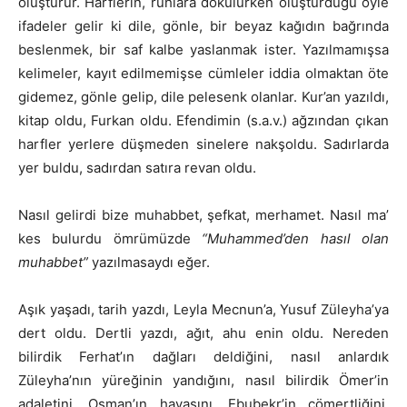
oluşturur. Harflerin, ruhlara dökülürken oluşturduğu öyle
ifadeler gelir ki dile, gönle, bir beyaz kağıdın bağrında
beslenmek, bir saf kalbe yaslanmak ister. Yazılmamışsa
kelimeler, kayıt edilmemişse cümleler iddia olmaktan öte
gidemez, gönle gelip, dile pelesenk olanlar. Kur’an yazıldı,
kitap oldu, Furkan oldu. Efendimin (s.a.v.) ağzından çıkan
harfler yerlere düşmeden sinelere nakşoldu. Sadırlarda
yer buldu, sadırdan satıra revan oldu.
Nasıl gelirdi bize muhabbet, şefkat, merhamet. Nasıl ma’
kes bulurdu ömrümüzde
“Muhammed’den hasıl olan
muhabbet”
yazılmasaydı eğer.
Aşık yaşadı, tarih yazdı, Leyla Mecnun’a, Yusuf Züleyha’ya
dert oldu. Dertli yazdı, ağıt, ahu enin oldu. Nereden
bilirdik Ferhat’ın dağları deldiğini, nasıl anlardık
Züleyha’nın yüreğinin yandığını, nasıl bilirdik Ömer’in
adaletini, Osman’ın hayasını, Ebubekr’in cömertliğini,