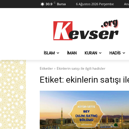
C
6 Ağustos 2026 Perşembe
Ana
30.9
Bursa
İSLAM
İMAN
KURAN
HADIS
Etiketler
Ekinlerin satışı ile ilgili hadisler
Etiket:
ekinlerin satışı il