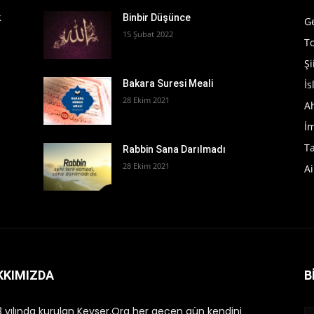
k
Binbir Düşünce
G
15 Şubat 2022
T
Şi
İ
Bakara Suresi Meali
28 Ekim 2021
A
İ
T
Rabbin Sana Darılmadı
28 Ekim 2021
Ai
KKIMIZDA
B
 yılında kurulan Kevser.Org her geçen gün kendini