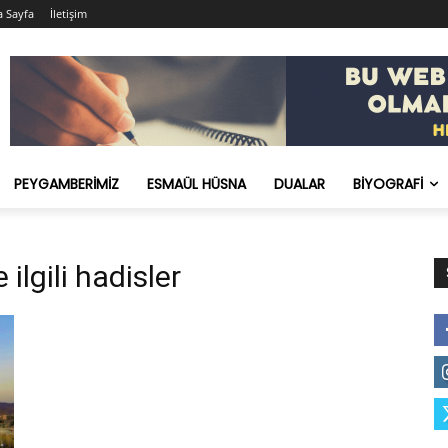
 Sayfa
İletişim
PEYGAMBERIMIZ
ESMAÜL HÜSNA
DUALAR
BIYOGRAFI
e ilgili hadisler