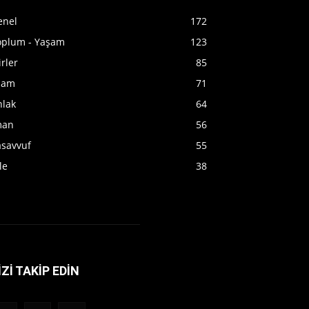
enel
172
oplum - Yaşam
123
irler
85
slam
71
hlak
64
man
56
asavvuf
55
le
38
İZİ TAKİP EDİN