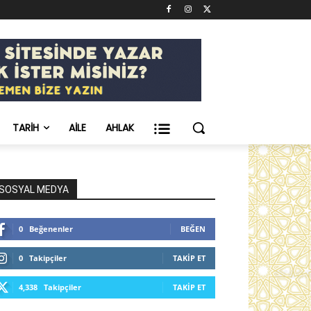
TARIH
AILE
AHLAK
SOSYAL MEDYA
0
Beğenenler
BEĞEN
0
Takipçiler
TAKIP ET
4,338
Takipçiler
TAKIP ET