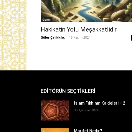
Genel
Hakikatin Yolu Meşakkatlidir
Güler Çalıkkılıç
-
18 Kasım 2024
EDİTÖRÜN SEÇTİKLERİ
İslam Fıkhının Kaideleri – 2
30 Ağustos 2024
Marifet Nedir?