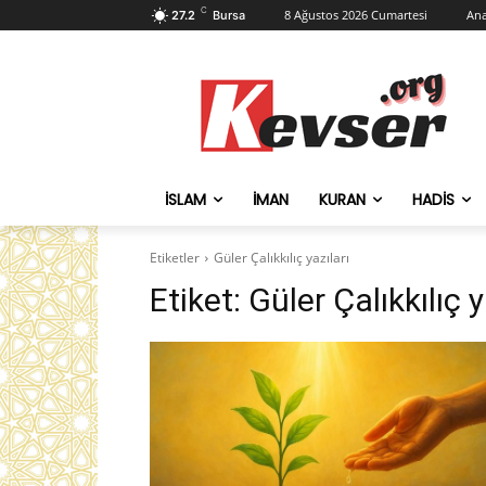
C
8 Ağustos 2026 Cumartesi
Ana
27.2
Bursa
İSLAM
İMAN
KURAN
HADIS
Etiketler
Güler Çalıkkılıç yazıları
Etiket:
Güler Çalıkkılıç y