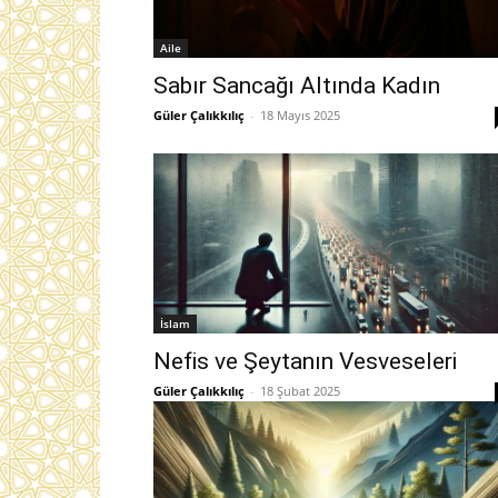
Aile
Sabır Sancağı Altında Kadın
Güler Çalıkkılıç
-
18 Mayıs 2025
İslam
Nefis ve Şeytanın Vesveseleri
Güler Çalıkkılıç
-
18 Şubat 2025