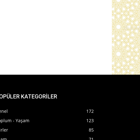
OPÜLER KATEGORİLER
enel
172
oplum - Yaşam
123
irler
85
slam
71