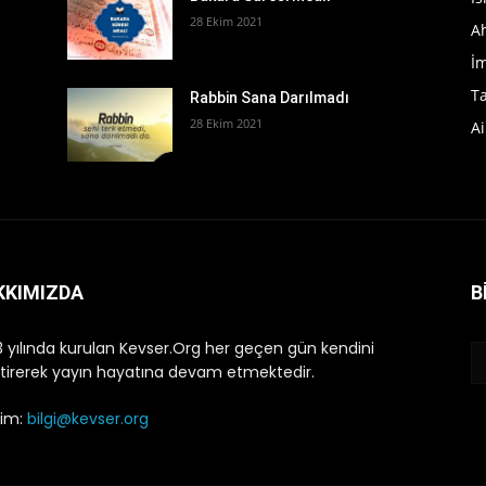
28 Ekim 2021
A
İ
T
Rabbin Sana Darılmadı
28 Ekim 2021
Ai
KKIMIZDA
B
 yılında kurulan Kevser.Org her geçen gün kendini
ştirerek yayın hayatına devam etmektedir.
işim:
bilgi@kevser.org