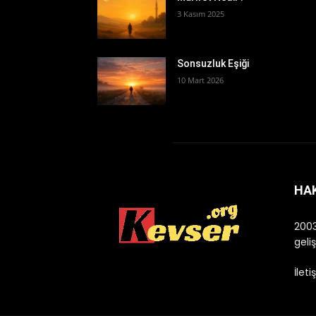
3 Kasım 2025
​Sonsuzluk Eşiği
10 Mart 2026
HA
2003
geli
İlet