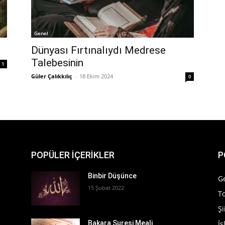
Genel
Dünyası Fırtınalıydı Medrese
Talebesinin
1
Güler Çalıkkılıç
-
18 Ekim 2024
0
POPÜLER İÇERİKLER
P
Binbir Düşünce
G
15 Şubat 2022
T
Şi
İ
Bakara Suresi Meali