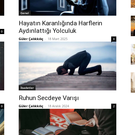
Genel
Hayatın Karanlığında Harflerin
Aydınlattığı Yolculuk
0
Güler Çalıkkılıç
-
18 Mart 2025
0
İbadetler
Ruhun Secdeye Varışı
Güler Çalıkkılıç
-
18 Aralık 2024
0
2