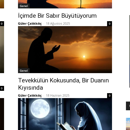
Genel
İçimde Bir Sabır Büyütüyorum
Güler Çalıkkılıç
-
18 Ağustos 2025
0
0
Genel
Tevekkülün Kokusunda, Bir Duanın
Kıyısında
0
Güler Çalıkkılıç
-
18 Haziran 2025
0