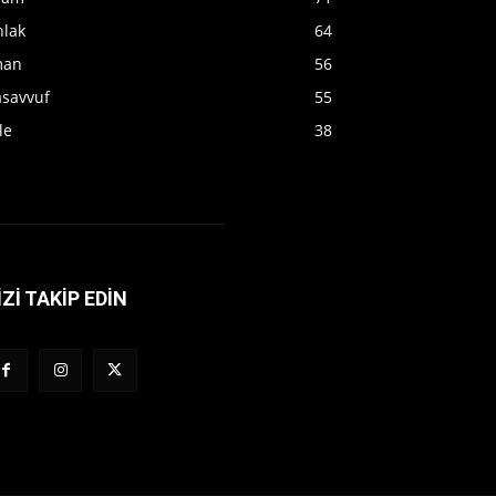
hlak
64
man
56
asavvuf
55
le
38
İZİ TAKİP EDİN