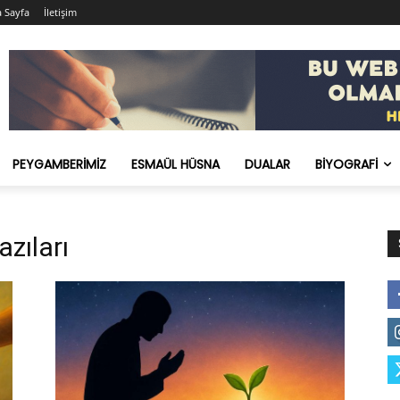
 Sayfa
İletişim
PEYGAMBERIMIZ
ESMAÜL HÜSNA
DUALAR
BIYOGRAFI
azıları