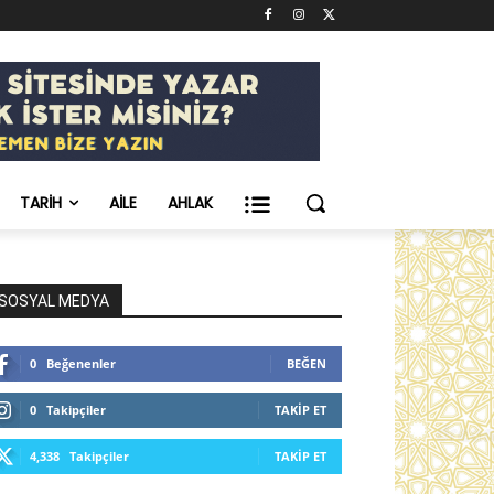
TARIH
AILE
AHLAK
SOSYAL MEDYA
0
Beğenenler
BEĞEN
0
Takipçiler
TAKIP ET
4,338
Takipçiler
TAKIP ET