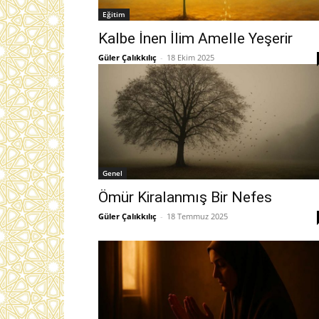
Eğitim
Kalbe İnen İlim Amelle Yeşerir
Güler Çalıkkılıç
-
18 Ekim 2025
Genel
Ömür Kiralanmış Bir Nefes
Güler Çalıkkılıç
-
18 Temmuz 2025