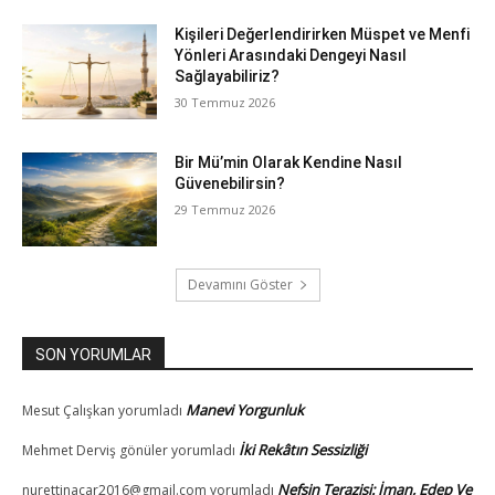
Kişileri Değerlendirirken Müspet ve Menfi
Yönleri Arasındaki Dengeyi Nasıl
Sağlayabiliriz?
30 Temmuz 2026
Bir Mü’min Olarak Kendine Nasıl
Güvenebilirsin?
29 Temmuz 2026
Devamını Göster
SON YORUMLAR
Manevi Yorgunluk
Mesut Çalışkan
yorumladı
İki Rekâtın Sessizliği
Mehmet Derviş gönüler
yorumladı
Nefsin Terazisi: İman, Edep Ve
nurettinacar2016@gmail.com
yorumladı