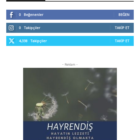
0
Beğenenler
BEĞEN
0
Takipçiler
TAKIP ET
4,338
Takipçiler
TAKIP ET
- Reklam -