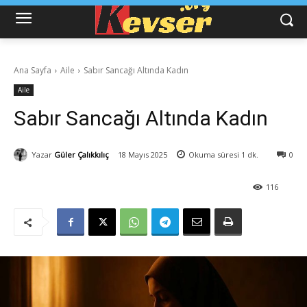
Ana Sayfa
Aile
Sabır Sancağı Altında Kadın
Aile
Sabır Sancağı Altında Kadın
Yazar
Güler Çalıkkılıç
18 Mayıs 2025
Okuma süresi
1
dk.
0
116