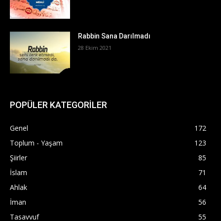
Rabbin Sana Darılmadı
28 Ekim 2021
POPÜLER KATEGORİLER
Genel
172
Toplum - Yaşam
123
Şiirler
85
İslam
71
Ahlak
64
İman
56
Tasavvuf
55