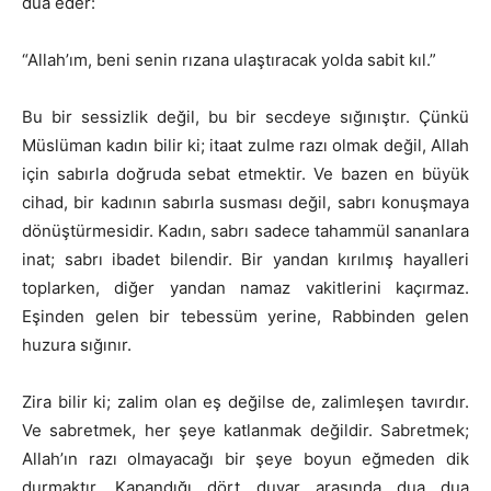
dua eder:
“Allah’ım, beni senin rızana ulaştıracak yolda sabit kıl.”
Bu bir sessizlik değil, bu bir secdeye sığınıştır. Çünkü
Müslüman kadın bilir ki; itaat zulme razı olmak değil, Allah
için sabırla doğruda sebat etmektir. Ve bazen en büyük
cihad, bir kadının sabırla susması değil, sabrı konuşmaya
dönüştürmesidir. Kadın, sabrı sadece tahammül sananlara
inat; sabrı ibadet bilendir. Bir yandan kırılmış hayalleri
toplarken, diğer yandan namaz vakitlerini kaçırmaz.
Eşinden gelen bir tebessüm yerine, Rabbinden gelen
huzura sığınır.
Zira bilir ki; zalim olan eş değilse de, zalimleşen tavırdır.
Ve sabretmek, her şeye katlanmak değildir. Sabretmek;
Allah’ın razı olmayacağı bir şeye boyun eğmeden dik
durmaktır. Kapandığı dört duvar arasında dua dua