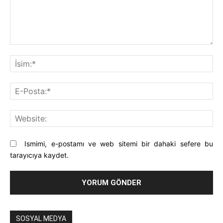
Yorum:
İsi
E-
Pos
Web
Ismimi, e-postamı ve web sitemi bir dahaki sefere bu
tarayıcıya kaydet.
SOSYAL MEDYA