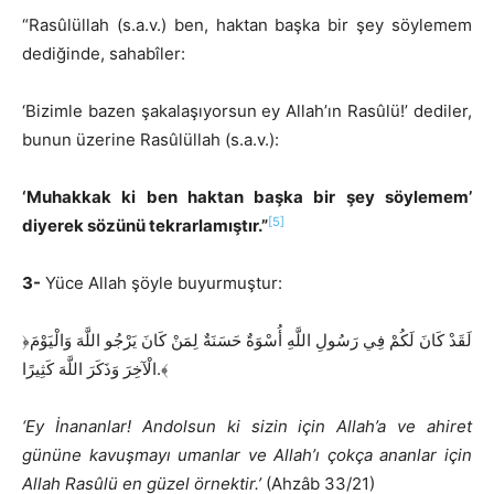
“Rasûlüllah (s.a.v.) ben, haktan başka bir şey söylemem
dediğinde, sahabîler:
‘Bizimle bazen şakalaşıyorsun ey Allah’ın Rasûlü!’ dediler,
bunun üzerine Rasûlüllah (s.a.v.):
‘Muhakkak ki ben haktan başka bir şey söylemem’
[5]
diyerek sözünü tekrarlamıştır.”
3-
Yüce Allah şöyle buyurmuştur:
﴿لَقَدْ كَانَ لَكُمْ فِي رَسُولِ اللَّهِ أُسْوَةٌ حَسَنَةٌ لِمَنْ كَانَ يَرْجُو اللَّهَ وَالْيَوْمَ
الْآخِرَ وَذَكَرَ اللَّهَ كَثِيرًا.﴾
‘Ey İnananlar! Andolsun ki sizin için Allah’a ve ahiret
gününe kavuşmayı umanlar ve Allah’ı çokça ananlar için
Allah Rasûlü en güzel örnektir.’
(Ahzâb 33/21)