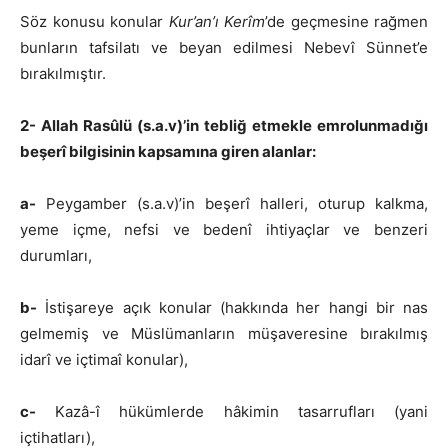
Söz konusu konular
Kur’an’ı Kerîm
’de geçmesine rağmen
bunların tafsilatı ve beyan edilmesi Nebevî Sünnet’e
bırakılmıştır.
2- Allah Rasûlü (s.a.v)’in tebliğ etmekle emrolunmadığı
beşerî bilgisinin kapsamına giren alanlar:
a-
Peygamber (s.a.v)’in beşerî halleri, oturup kalkma,
yeme içme, nefsi ve bedenî ihtiyaçlar ve benzeri
durumları,
b-
İstişareye açık konular (hakkında her hangi bir nas
gelmemiş ve Müslümanların müşaveresine bırakılmış
idarî ve içtimaî konular),
c-
Kazâ-î hükümlerde hâkimin tasarrufları (yani
içtihatları),