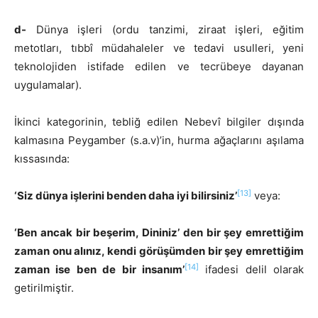
d-
Dünya işleri (ordu tanzimi, ziraat işleri, eğitim
metotları, tıbbî müdahaleler ve tedavi usulleri, yeni
teknolojiden istifade edilen ve tecrübeye dayanan
uygulamalar).
İkinci kategorinin, tebliğ edilen Nebevî bilgiler dışında
kalmasına Peygamber (s.a.v)’in, hurma ağaçlarını aşılama
kıssasında:
[13]
‘Siz dünya işlerini benden daha iyi bilirsiniz’
veya:
‘Ben ancak bir beşerim, Dininiz’ den bir şey emrettiğim
zaman onu alınız, kendi görüşümden bir şey emrettiğim
[14]
zaman ise ben de bir insanım’
ifadesi delil olarak
getirilmiştir.