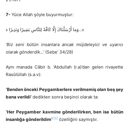
7-
Yüce Allah şöyle buyurmuştur:
﴿ وَمَا أَرْسَلْنَاكَ إِلَّا كَافَّةً لِلنَّاسِ بَشِيرًا وَنَذِيرًا…﴾
‘Biz seni bütün insanlara ancak müjdeleyici ve uyarıcı
olarak gönderdik…’
(Sebe’ 34/28)
Aynı manada Câbir b. ‘Abdullah (r.a)’dan gelen rivayette
Rasûlüllah (s.a.v):
‘Benden önceki Peygamberlere verilmemiş olan beş şey
bana verildi’
dedikten sonra beşinci olarak ta:
‘Her Peygamber kavmine gönderilirken, ben ise bütün
[10]
insanlığa gönderildim’
özelliğini saymıştır.