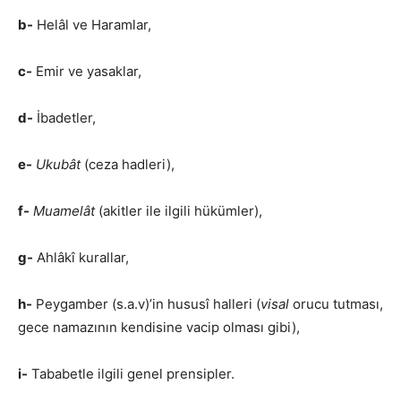
b-
Helâl ve Haramlar,
c-
Emir ve yasaklar,
d-
İbadetler,
e-
Ukubât
(ceza hadleri),
f-
Muamelât
(akitler ile ilgili hükümler),
g-
Ahlâkî kurallar,
h-
Peygamber (s.a.v)’in hususî halleri (
visal
orucu tutması,
gece namazının kendisine vacip olması gibi),
i-
Tababetle ilgili genel prensipler.