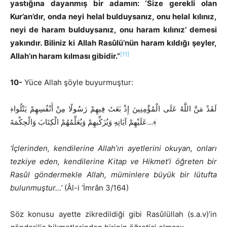
yastığına dayanmış bir adamın: ‘Size gerekli olan
Kur’an’dır, onda neyi helal bulduysanız, onu helal kılınız,
neyi de haram bulduysanız, onu haram kılınız’ demesi
yakındır. Biliniz ki Allah Rasûlü’nün haram kıldığı şeyler,
[11]
Allah’ın haram kılması gibidir.”
10-
Yüce Allah şöyle buyurmuştur:
﴿لَقَدْ مَنَّ اللَّهُ عَلَى الْمُؤْمِنِينَ إِذْ بَعَثَ فِيهِمْ رَسُولًا مِنْ أَنْفُسِهِمْ يَتْلُوا
عَلَيْهِمْ آيَاتِهِ وَيُزَكِّيهِمْ وَيُعَلِّمُهُمْ الْكِتَابَ وَالْحِكْمَةَ…﴾
‘İçlerinden, kendilerine Allah’ın ayetlerini okuyan, onları
tezkiye eden, kendilerine Kitap ve Hikmet’i öğreten bir
Rasûl göndermekle Allah, müminlere büyük bir lütufta
bulunmuştur…’
(Âl-i ‘İmrân 3/164)
Söz konusu ayette zikredildiği gibi Rasûlüllah (s.a.v)’in