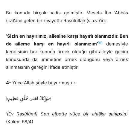
Bu konuda birçok hadis gelmiştir. Mesela İbn ‘Abbâs
(r.a)’dan gelen bir rivayette Rasûlüllah (s.a.v.)’in:
‘Sizin en hayırlınız, ailesine karşı hayırlı olanınızdır. Ben
[6]
de aileme karşı en hayırlı olanınızım’
demesiyle
kendisinin her konuda örnek olduğu gibi aileyle geçim
konusunda da ümmetine örnek olduğunu veya örnek
alınmasının gereğini ifade etmiştir.
4-
Yüce Allah şöyle buyurmuştur:
﴿وَإِنَّكَ لَعَلى خُلُقٍ عَظِيمٍ.﴾
‘(Ey Rasûlüm!) Sen elbette yüce bir ahlâka sahipsin.’
(Kalem 68/4)