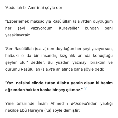
‘Abdullah b. ‘Amr (r.a) şöyle der:
“Ezberlemek maksadıyla Rasûlüllah (s.a.v)’den duyduğum
her şeyi yazıyordum, Kureyşliler bundan beni
yasaklayarak:
‘Sen Rasûlüllah (s.a.v.)’den duyduğun her şeyi yazıyorsun,
halbuki o da bir insandır, kızgınlık anında konuştuğu
şeyler olur’ dediler. Bu yüzden yazmayı bıraktım ve
durumu Rasûlullah (s.a.v)’e anlatınca bana şöyle dedi:
‘Yaz, nefsimi elinde tutan Allah’a yemin olsun ki benim
[4]
ağzımdan haktan başka bir şey çıkmaz.’
”
Yine tefsirinde İmâm Ahmed’in
Müsnedi
’nden yaptığı
nakilde Ebû Hureyre (r.a) söyle demiştir: