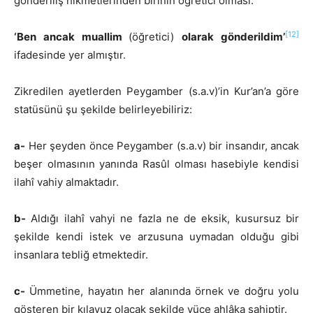
gönderiliş hikmetlerinden birinin öğretici olması:
[12]
‘Ben ancak muallim
(öğretici)
olarak gönderildim’
ifadesinde yer almıştır.
Zikredilen ayetlerden Peygamber (s.a.v)’in Kur’an’a göre
statüsünü şu şekilde belirleyebiliriz:
a-
Her şeyden önce Peygamber (s.a.v) bir insandır, ancak
beşer olmasının yanında Rasûl olması hasebiyle kendisi
ilahî vahiy almaktadır.
b-
Aldığı ilahî vahyi ne fazla ne de eksik, kusursuz bir
şekilde kendi istek ve arzusuna uymadan olduğu gibi
insanlara tebliğ etmektedir.
c-
Ümmetine, hayatın her alanında örnek ve doğru yolu
gösteren bir kılavuz olacak şekilde yüce ahlâka sahiptir.