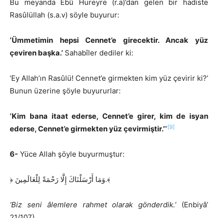
Bu meyanda Ebû Hureyre (r.a)’dan gelen bir hadiste
Rasûlüllah (s.a.v) söyle buyurur:
‘Ümmetimin hepsi Cennet’e girecektir. Ancak yüz
çeviren başka.’
Sahabîler dediler ki:
‘Ey Allah’ın Rasûlü! Cennet’e girmekten kim yüz çevirir ki?’
Bunun üzerine şöyle buyururlar:
‘Kim bana itaat ederse, Cennet’e girer, kim de isyan
[9]
ederse, Cennet’e girmekten yüz çevirmiştir.’
”
6-
Yüce Allah şöyle buyurmuştur:
﴿ وَمَا أَرْسَلْنَاكَ إِلَّا رَحْمَةً لِلْعَالَمِينَ.﴾
‘Biz seni âlemlere rahmet olarak gönderdik.’
(Enbiyâ’
21/107)