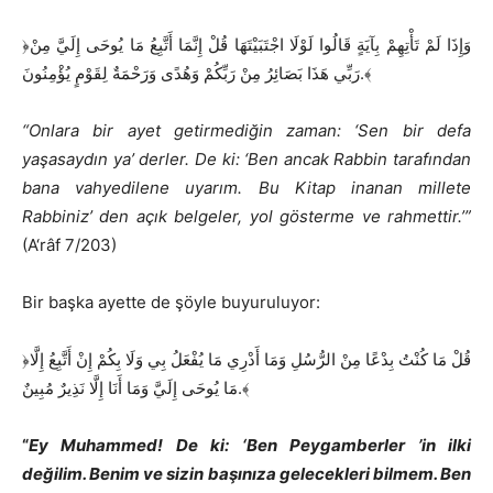
﴿وَإِذَا لَمْ تَأْتِهِمْ بِآيَةٍ قَالُوا لَوْلَا اجْتَبَيْتَهَا قُلْ إِنَّمَا أَتَّبِعُ مَا يُوحَى إِلَيَّ مِنْ
رَبِّي هَذَا بَصَائِرُ مِنْ رَبِّكُمْ وَهُدًى وَرَحْمَةٌ لِقَوْمٍ يُؤْمِنُونَ.﴾
“Onlara bir ayet getirmediğin zaman: ‘Sen bir defa
yaşasaydın ya’ derler. De ki: ‘Ben ancak Rabbin tarafından
bana vahyedilene uyarım. Bu Kitap inanan millete
Rabbiniz’ den açık belgeler, yol gösterme ve rahmettir.’”
(A‘râf 7/203)
Bir başka ayette de şöyle buyuruluyor:
﴿قُلْ مَا كُنْتُ بِدْعًا مِنْ الرُّسُلِ وَمَا أَدْرِي مَا يُفْعَلُ بِي وَلَا بِكُمْ إِنْ أَتَّبِعُ إِلَّا
مَا يُوحَى إِلَيَّ وَمَا أَنَا إِلَّا نَذِيرٌ مُبِينٌ.﴾
“
Ey Muhammed! De ki: ‘Ben Peygamberler ’in ilki
değilim. Benim ve sizin başınıza gelecekleri bilmem. Ben