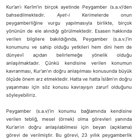
Kur’an’ı Kerîm’in birçok ayetinde Peygamber (s.a.v)’den
bahsedilmektedir.
Ayet-i Kerime
lerde onun
peygamberliğine vurgu yapılmasıyla birlikte, birçok
yönünün de ele alındığı görülmektedir. Esasen hakkında
verilen bilgilere bakıldığında, Peygamber (s.a.v.)’in
konumunu ve sahip olduğu yetkileri hem dini hem de
dünyevî açıdan belirlemeğe yönelik olduğu
anlaşılmaktadır. Çünkü kendisine verilen konumun
kavranması, Kur’an’ın doğru anlaşılması konusunda büyük
ölçüde önem arz etmektedir. Hatta ve hatta İslâm’ın doğru
yaşanması için söz konusu kavrayışın zarurî olduğunu
söyleyebiliriz.
Peygamber (s.a.v)’in konumu bağlamında kendisine
verilen tebliğ, mesel (örnek) olma görevleri yanında
Kur’an’ın doğru anlaşılabilmesi için beyan (açıklama)
görevi de verilmiştir. Bu görevi, 23 yıllık peygamberlik