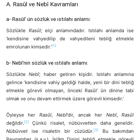
A. Rasûl ve Nebî Kavramları
a- Rasûl’ ün sözlük ve ıstılahı anlamı:
Sözlükte
Rasûl
; elçi anlamındadır. Istılahı anlamda ise
‘kendisine vahyedilip de vahyedileni tebliğ etmekle
[1]
emrolunan kimsedir.’
b- Nebî’nin sözlük ve ıstılahı anlamı:
Sözlükte
Nebî
; haber getiren kişidir. Istılahı anlamına
gelince ‘kendisine vahiy geldiği halde, yeni bir dini tebliğ
etmekle görevli olmayan, önceki Rasûl’ ün dinine tabi
olmak ve onu devam ettirmek üzere görevli kimsedir.’
Öyleyse her
Rasûl
,
Nebî
’dir, ancak her
Nebî
,
Rasûl
[2]
değildir.
Çünkü risalet, nübüvvetten daha geneldir.
[3]
Nübüvvet
ise risaletin bir cüzüdür.
Bu bakımdan
Peygamber (s.a.v.), İslâm Dinini tebliğ etmekle görevli