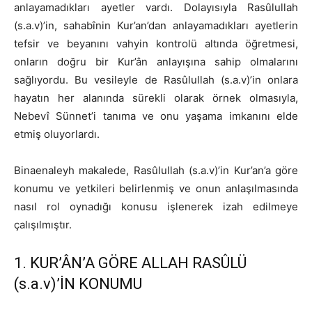
anlayamadıkları ayetler vardı. Dolayısıyla Rasûlullah
(s.a.v)’in, sahabînin Kur’an’dan anlayamadıkları ayetlerin
tefsir ve beyanını vahyin kontrolü altında öğretmesi,
onların doğru bir Kur’ân anlayışına sahip olmalarını
sağlıyordu. Bu vesileyle de Rasûlullah (s.a.v)’in onlara
hayatın her alanında sürekli olarak örnek olmasıyla,
Nebevî Sünnet’i tanıma ve onu yaşama imkanını elde
etmiş oluyorlardı.
Binaenaleyh makalede, Rasûlullah (s.a.v)’in Kur’an’a göre
konumu ve yetkileri belirlenmiş ve onun anlaşılmasında
nasıl rol oynadığı konusu işlenerek izah edilmeye
çalışılmıştır.
1. KUR’ÂN’A GÖRE ALLAH RASÛLÜ
(s.a.v)’İN KONUMU