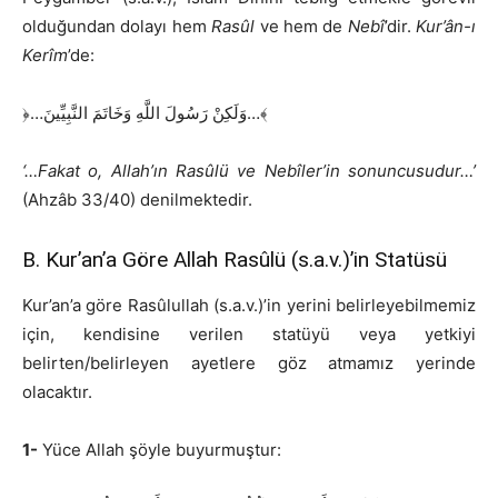
olduğundan dolayı hem
Rasûl
ve hem de
Nebî
’dir.
Kur’ân-ı
Kerîm
’de:
﴿…وَلَكِنْ رَسُولَ اللَّهِ وَخَاتَمَ النَّبِيِّينَ…﴾
‘…Fakat o, Allah’ın Rasûlü ve Nebîler’in sonuncusudur…’
(Ahzâb 33/40) denilmektedir.
B. Kur’an’a Göre Allah Rasûlü (s.a.v.)’in Statüsü
Kur’an’a göre Rasûlullah (s.a.v.)’in yerini belirleyebilmemiz
için, kendisine verilen statüyü veya yetkiyi
belirten/belirleyen ayetlere göz atmamız yerinde
olacaktır.
1-
Yüce Allah şöyle buyurmuştur: