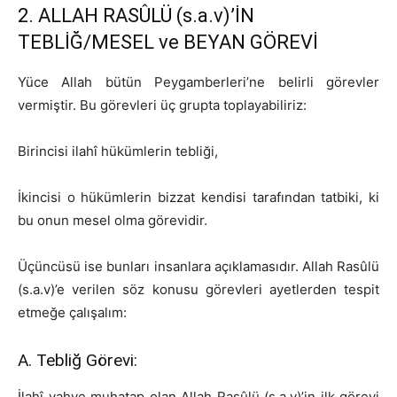
2. ALLAH RASÛLÜ (s.a.v)’İN
TEBLİĞ/MESEL ve BEYAN GÖREVİ
Yüce Allah bütün Peygamberleri’ne belirli görevler
vermiştir. Bu görevleri üç grupta toplayabiliriz:
Birincisi ilahî hükümlerin tebliği,
İkincisi o hükümlerin bizzat kendisi tarafından tatbiki, ki
bu onun mesel olma görevidir.
Üçüncüsü ise bunları insanlara açıklamasıdır. Allah Rasûlü
(s.a.v)’e verilen söz konusu görevleri ayetlerden tespit
etmeğe çalışalım:
A. Tebliğ Görevi:
İlahî vahye muhatap olan Allah Rasûlü (s.a.v)’in ilk görevi