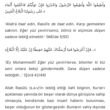
﴿وَأَطِيعُوا اللَّهَ وَأَطِيعُوا الرَّسُولَ وَاحْذَرُوا فَإِنْ تَوَلَّيْتُمْ فَاعْلَمُوا أَنَّمَا
عَلَى رَسُولِنَا الْبَلَاغُ الْمُبِينُ.﴾
‘
Allah’a itaat edin, Rasûl’e de itaat edin. Karşı gelmekten
sakının. Eğer yüz çevirirseniz, biliniz ki elçimize düşen
sadece tebliğ etmektir.
’ (Mâ’ide 5/92)
﴿فَإِنْ أَعْرَضُوا فَمَا أَرْسَلْنَاكَ عَلَيْهِمْ حَفِيظًا إِنْ عَلَيْكَ إِلَّا الْبَلَاغُ…﴾
‘
(Ey Muhammed!) Eğer yüz çevirirlerse, bilsinler ki biz
seni onlara bekçi göndermedik. Sana düşen sadece
tebliğdir…
’ (Şûrâ 42/48)
Allah Rasûlü (s.a.v)’in tebliğ ettiği ilahî bilginin, Kur’an’ı
açıklaması yanında bir beşer olarak dünya görüşüne sahip
olmasıyla, kendisinde bazı insanî hallerin bulunması,
beşer olduğunun bir göstergesidir. Bunların vahiy dışında