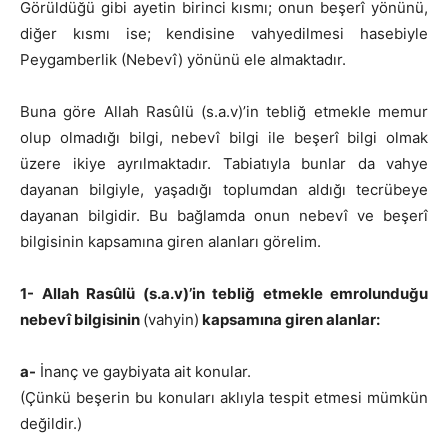
Görüldüğü gibi ayetin birinci kısmı; onun beşerî yönünü,
diğer kısmı ise; kendisine vahyedilmesi hasebiyle
Peygamberlik (Nebevî) yönünü ele almaktadır.
Buna göre Allah Rasûlü (s.a.v)’in tebliğ etmekle memur
olup olmadığı bilgi, nebevî bilgi ile beşerî bilgi olmak
üzere ikiye ayrılmaktadır. Tabiatıyla bunlar da vahye
dayanan bilgiyle, yaşadığı toplumdan aldığı tecrübeye
dayanan bilgidir. Bu bağlamda onun nebevî ve beşerî
bilgisinin kapsamına giren alanları görelim.
1- Allah Rasûlü (s.a.v)’in tebliğ etmekle emrolunduğu
nebevî bilgisinin
(vahyin)
kapsamına giren alanlar:
a-
İnanç ve gaybiyata ait konular.
(Çünkü beşerin bu konuları aklıyla tespit etmesi mümkün
değildir.)