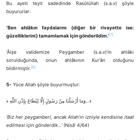
Bu ayeti teyit sadedinde Rasûlüllah (s.a.v) şöyle
buyururlar:
‘Ben ahlâkın faydalarını (diğer bir rivayette ise:
[7]
güzelliklerini) tamamlamak için gönderildim.’
‘Âişe validemize Peygamber (s.a.v)’in ahlâkı
sorulduğunda, onun ahlâkının Kur’ân olduğunu
[8]
bildirmiştir.
5-
Yüce Allah şöyle buyurmuştur:
﴿ وَمَا أَرْسَلْنَا مِنْ رَسُولٍ إِلَّا لِيُطَاعَ بِإِذْنِ اللَّهِ…﴾
‘Biz her peygamberi, ancak Allah’ın izniyle kendisine itaat
edilmesi için gönderdik…’
(Nisâ’ 4/64)