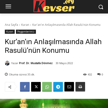
Ana Sayfa
Kuran
Kur'an'ın Anlaşılmasında Allah Rasulü'nün Konumu
Kuran
Peygamberimiz
Kur’an’ın Anlaşılmasında Allah
Rasulü’nün Konumu
Yazar
Prof. Dr. Mustafa Dönmez
30 Mayıs 2022
Okuma süresi
35
dk.
432
0