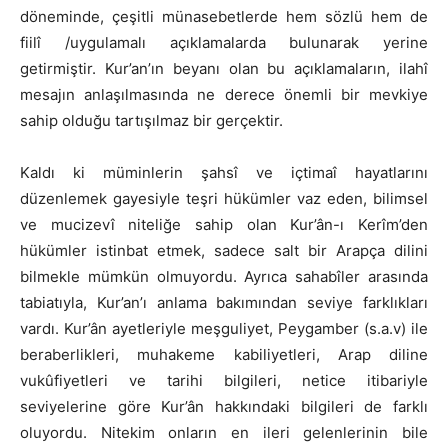
döneminde, çeşitli münasebetlerde hem sözlü hem de
fiilî /uygulamalı açıklamalarda bulunarak yerine
getirmiştir. Kur’an’ın beyanı olan bu açıklamaların, ilahî
mesajın anlaşılmasında ne derece önemli bir mevkiye
sahip olduğu tartışılmaz bir gerçektir.
Kaldı ki müminlerin şahsî ve içtimaî hayatlarını
düzenlemek gayesiyle teşri hükümler vaz eden, bilimsel
ve mucizevî niteliğe sahip olan Kur’ân-ı Kerîm’den
hükümler istinbat etmek, sadece salt bir Arapça dilini
bilmekle mümkün olmuyordu. Ayrıca sahabîler arasında
tabiatıyla, Kur’an’ı anlama bakımından seviye farklıkları
vardı. Kur’ân ayetleriyle meşguliyet, Peygamber (s.a.v) ile
beraberlikleri, muhakeme kabiliyetleri, Arap diline
vukûfiyetleri ve tarihi bilgileri, netice itibariyle
seviyelerine göre Kur’ân hakkındaki bilgileri de farklı
oluyordu. Nitekim onların en ileri gelenlerinin bile