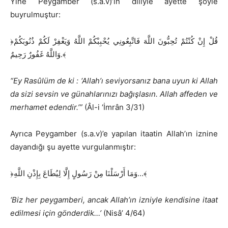
Yine Peygamber (s.a.v)’in diliyle ayette şöyle
buyrulmuştur:
﴿قُلْ إِنْ كُنْتُمْ تُحِبُّونَ اللَّهَ فَاتَّبِعُونِي يُحْبِبْكُمْ اللَّهُ وَيَغْفِرْ لَكُمْ ذُنُوبَكُمْ
وَاللَّهُ غَفُورٌ رَحِيمٌ.﴾
“Ey Rasûlüm de ki : ‘Allah’ı seviyorsanız bana uyun ki Allah
da sizi sevsin ve günahlarınızı bağışlasın. Allah affeden ve
merhamet edendir.’”
(Âl-i ‘İmrân 3/31)
Ayrıca Peygamber (s.a.v)’e yapılan itaatin Allah’ın iznine
dayandığı şu ayette vurgulanmıştır:
﴿وَمَا أَرْسَلْنَا مِنْ رَسُولٍ إِلَّا لِيُطَاعَ بِإِذْنِ اللَّهِ…﴾
‘Biz her peygamberi, ancak Allah’ın izniyle kendisine itaat
edilmesi için gönderdik…’
(Nisâ’ 4/64)