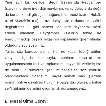
Yine ayrı bir delilde; Bedir Savaşı’nda Peygamber
(s.a.v)’in orduyu indirdiği mevkiinin, vahiy dolayısıyla değil
de bunun kendi görüşü olduğunu bildirmesi üzere, Hubâb
b. el-Munzir’in (r.a) itirazı dolayısıyla ordunun mevkiini
[15]
değiştirmesi
gibi benzeri delillere dayanarak sözü
edilen alanların, Peygamber (s.a.v)’in tebliğ ile
emrolunmadığı beşerî bilgisinin kapsamına giren alanlar
olduğunu söyleyebiliriz.
Yalnız söz konusu alanlar her ne kadar tebliğ edilen
vahyin dışında kalmasıyla, bunların tasarruf ve
uygulanmasında fert ve topluma muhayyerlik verilmiş ise
de belirli durumlarda şer’i müdahaleler söz konusu
olabilmektedir. Sözgelimi, şayet mubah olan işlerden
birinin, vahye dayalı bir hükümle bağlantısı olursa, o halde
şer’i hükmün gereğini uygulamak durumundayız.
B. Mesel Olma Görevi: