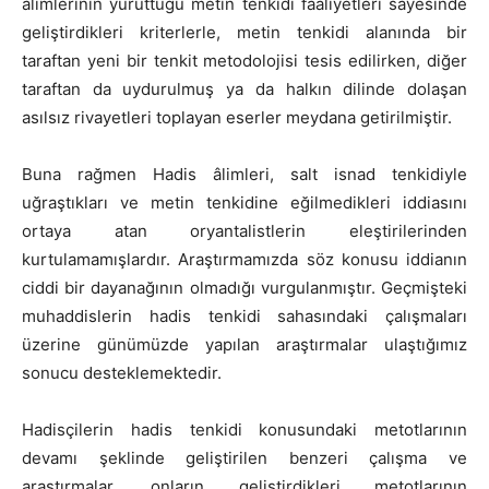
âlimlerinin yürüttüğü metin tenkidi faaliyetleri sayesinde
geliştirdikleri kriterlerle, metin tenkidi alanında bir
taraftan yeni bir tenkit metodolojisi tesis edilirken, diğer
taraftan da uydurulmuş ya da halkın dilinde dolaşan
asılsız rivayetleri toplayan eserler meydana getirilmiştir.
Buna rağmen Hadis âlimleri, salt isnad tenkidiyle
uğraştıkları ve metin tenkidine eğilmedikleri iddiasını
ortaya atan oryantalistlerin eleştirilerinden
kurtulamamışlardır. Araştırmamızda söz konusu iddianın
ciddi bir dayanağının olmadığı vurgulanmıştır. Geçmişteki
muhaddislerin hadis tenkidi sahasındaki çalışmaları
üzerine günümüzde yapılan araştırmalar ulaştığımız
sonucu desteklemektedir.
Hadisçilerin hadis tenkidi konusundaki metotlarının
devamı şeklinde geliştirilen benzeri çalışma ve
araştırmalar, onların geliştirdikleri metotlarının