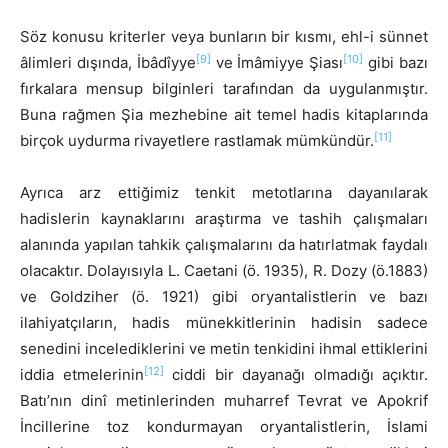
Söz konusu kriterler veya bunların bir kısmı, ehl-i sünnet
[9]
[10]
âlimleri dışında, İbâdîyye
ve İmâmiyye Şiası
gibi bazı
fırkalara mensup bilginleri tarafından da uygulanmıştır.
Buna rağmen Şia mezhebine ait temel hadis kitaplarında
[11]
birçok uydurma rivayetlere rastlamak mümkündür.
Ayrıca arz ettiğimiz tenkit metotlarına dayanılarak
hadislerin kaynaklarını araştırma ve tashih çalışmaları
alanında yapılan tahkik çalışmalarını da hatırlatmak faydalı
olacaktır. Dolayısıyla L. Caetani (ö. 1935), R. Dozy (ö.1883)
ve Goldziher (ö. 1921) gibi oryantalistlerin ve bazı
ilahiyatçıların, hadis münekkitlerinin hadisin sadece
senedini incelediklerini ve metin tenkidini ihmal ettiklerini
[12]
iddia etmelerinin
ciddi bir dayanağı olmadığı açıktır.
Batı’nın dinî metinlerinden muharref Tevrat ve Apokrif
İncillerine toz kondurmayan oryantalistlerin, İslami