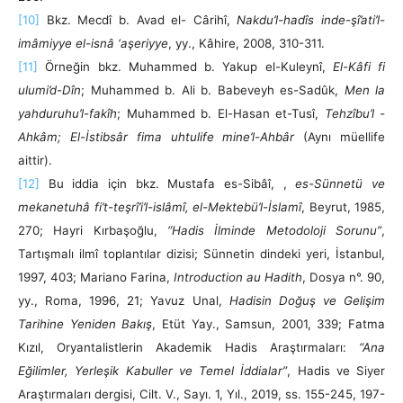
[10]
Bkz. Mecdî b. Avad el- Cârihî,
Nakdu’l-hadîs inde-şî’ati’l-
imâmiyye el-isnâ ‘aşeriyye
, yy., Kâhire, 2008, 310-311.
[11]
Örneğin bkz. Muhammed b. Yakup el-Kuleynî,
El-Kâfi fi
ulumi’d-Dîn
; Muhammed b. Ali b. Babeveyh es-Sadûk,
Men la
yahduruhu’l-fakîh
; Muhammed b. El-Hasan et-Tusî,
Tehzîbu’l -
Ahkâm; El-İstibsâr fima uhtulife mine’l-Ahbâr
(Aynı müellife
aittir).
[12]
Bu iddia için bkz. Mustafa es-Sibâî, ,
es-Sünnetü ve
mekanetuhâ fi’t-teşrî’i’l-islâmî, el-Mektebü’l-İslamî
, Beyrut, 1985,
270; Hayri Kırbaşoğlu,
“Hadis İlminde Metodoloji Sorunu”
,
Tartışmalı ilmî toplantılar dizisi; Sünnetin dindeki yeri, İstanbul,
1997, 403; Mariano Farina,
Introduction au Hadith
, Dosya n°. 90,
yy., Roma, 1996, 21; Yavuz Unal,
Hadisin Doğuş ve Gelişim
Tarihine Yeniden Bakış
, Etüt Yay., Samsun, 2001, 339; Fatma
Kızıl, Oryantalistlerin Akademik Hadis Araştırmaları:
“Ana
Eğilimler, Yerleşik Kabuller ve Temel İddialar”
, Hadis ve Siyer
Araştırmaları dergisi, Cilt. V., Sayı. 1, Yıl., 2019, ss. 155-245, 197-