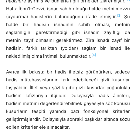
hadisler
e ayırmış ve bunlarla ilgili örnekler zikretmiştir.
Hatta İbnu’l-Cevzî, isnad sahih olduğu halde metni mevzu
[3]
(uydurma) hadislerin bulunduğunu ifade etmiştir.
Şu
halde bir hadisin isnadının sahih olması, metnin
sağlamlığını gerektirmediği gibi isnadın zayıflığı da
metnin zayıf olmasını gerektirmez. Zira isnadı zayıf bir
hadisin, farklı tarikten (yoldan) sağlam bir isnad ile
[4]
nakledilmiş olma ihtimali bulunmaktadır.
Ayrıca ilk bakışta bir hadis illetsiz görünürken, sadece
hadis mütehassıslarının fark edebileceği gizli kusurlar
taşıyabilir. İllet veya şâzlık gibi gizli kusurlar çoğunlukla
hadisin lafızlarıyla ilgilidir. Dolayısıyla hadis âlimleri,
hadisin metnini değerlendirebilmek gayesiyle söz konusu
kusurların tespiti yanında bazı fonksiyonel kriterler
geliştirmişlerdir. Dolayısıyla sonraki başlıklar altında sözü
edilen kriterler ele alınacaktır.