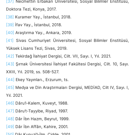
[37]
Necmettin Erbakan Üniversitesi, Sosyal Bilimler Enstitüsü,
Doktora Tezi, Konya, 2017.
[38]
Kuramer Yay., İstanbul, 2018.
[39]
İfav Yay., İstanbul, 2018.
[40]
Araştırma Yay., Ankara, 2019.
[41]
Sivas Cumhuriyet Üniversitesi, Sosyal Bilimler Enstitüsü,
Yüksek Lisans Tezi, Sivas, 2019.
[42]
Tekirdağ İlahiyat Dergisi, Cilt. VII, Sayı. I, Yıl. 2021.
[43]
Şırnak Üniversitesi İlahiyat Fakültesi Dergisi, Cilt. 10, Sayı.
XXIII, Yıl. 2019, ss. 508-527.
[44]
Ekey Yayınları., Erzurum, ts.
[45]
Medya ve Din Araştırmaları Dergisi, MEDİAD, Cilt IV, Sayı. I,
Yıl. 2021.
[46]
Dâru’l-Kalem, Kuveyt, 1988.
[47]
Dâru’t-Tayyibe, Riyad, 1997.
[48]
Dâr İbn Hazm, Beyrut, 1999.
[49]
Dâr İbn Affân, Kahire, 2001.
[50]
Dâr Kunuzi’l-İlm, Cidde, 2001.