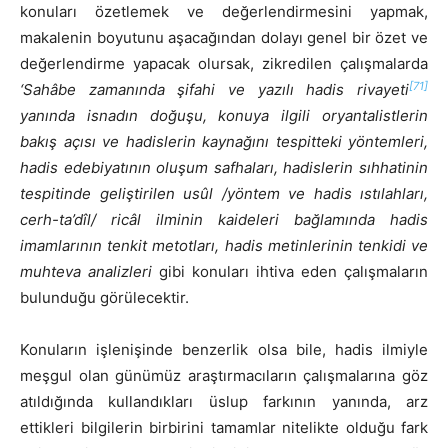
konuları özetlemek ve değerlendirmesini yapmak,
makalenin boyutunu aşacağından dolayı genel bir özet ve
değerlendirme yapacak olursak, zikredilen çalışmalarda
[71]
‘Sahâbe zamanında şifahi ve yazılı hadis rivayeti
yanında isnadın doğuşu, konuya ilgili oryantalistlerin
bakış açısı ve hadislerin kaynağını tespitteki yöntemleri,
hadis edebiyatının oluşum safhaları, hadislerin sıhhatinin
tespitinde geliştirilen usûl /yöntem ve hadis ıstılahları,
cerh-ta’dîl/ ricâl ilminin kaideleri bağlamında hadis
imamlarının tenkit metotları, hadis metinlerinin tenkidi ve
muhteva analizleri
gibi konuları ihtiva eden çalışmaların
bulunduğu görülecektir.
Konuların işlenişinde benzerlik olsa bile, hadis ilmiyle
meşgul olan günümüz araştırmacıların çalışmalarına göz
atıldığında kullandıkları üslup farkının yanında, arz
ettikleri bilgilerin birbirini tamamlar nitelikte olduğu fark