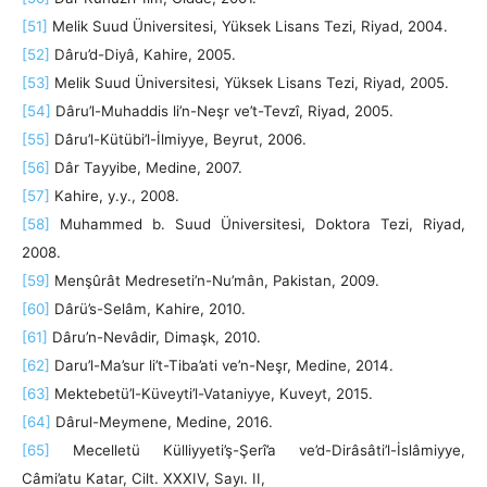
[51]
Melik Suud Üniversitesi, Yüksek Lisans Tezi, Riyad, 2004.
[52]
Dâru’d-Diyâ, Kahire, 2005.
[53]
Melik Suud Üniversitesi, Yüksek Lisans Tezi, Riyad, 2005.
[54]
Dâru’l-Muhaddis li’n-Neşr ve’t-Tevzî, Riyad, 2005.
[55]
Dâru’l-Kütübi’l-İlmiyye, Beyrut, 2006.
[56]
Dâr Tayyibe, Medine, 2007.
[57]
Kahire, y.y., 2008.
[58]
Muhammed b. Suud Üniversitesi, Doktora Tezi, Riyad,
2008.
[59]
Menşûrât Medreseti’n-Nu’mân, Pakistan, 2009.
[60]
Dârü’s-Selâm, Kahire, 2010.
[61]
Dâru’n-Nevâdir, Dimaşk, 2010.
[62]
Daru’l-Ma’sur li’t-Tiba’ati ve’n-Neşr, Medine, 2014.
[63]
Mektebetü’l-Küveyti’l-Vataniyye, Kuveyt, 2015.
[64]
Dârul-Meymene, Medine, 2016.
[65]
Mecelletü Külliyyeti’ş-Şerî’a ve’d-Dirâsâti’l-İslâmiyye,
Câmi’atu Katar, Cilt. XXXIV, Sayı. II,