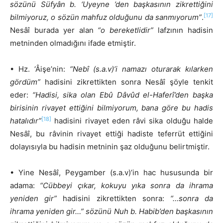
sözünü Süfyân b. ‘Uyeyne ’den başkasının zikrettiğini
[17]
bilmiyoruz, o sözün mahfuz olduğunu da sanmıyorum”
.
Nesâî burada yer alan
“o bereketlidir”
lafzının hadisin
metninden olmadığını ifade etmiştir.
• Hz. ‘Âişe’nin:
“Nebî (s.a.v)’i namazı oturarak kılarken
gördüm”
hadisini zikrettikten sonra Nesâî şöyle tenkit
eder:
“Hadisi, sika olan Ebû Dâvûd el-Haferî’den başka
birisinin rivayet ettiğini bilmiyorum, bana göre bu hadis
[18]
hatalıdır”
hadisini rivayet eden râvi sika olduğu halde
Nesâî, bu râvinin rivayet ettiği hadiste teferrüt ettiğini
dolayısıyla bu hadisin metninin şaz olduğunu belirtmiştir.
• Yine Nesâî, Peygamber (s.a.v)’in hac hususunda bir
adama:
“Cübbeyi çıkar, kokuyu yıka sonra da ihrama
yeniden gir”
hadisini zikrettikten sonra:
“…sonra da
ihrama yeniden gir…” sözünü Nuh b. Habib’den başkasının