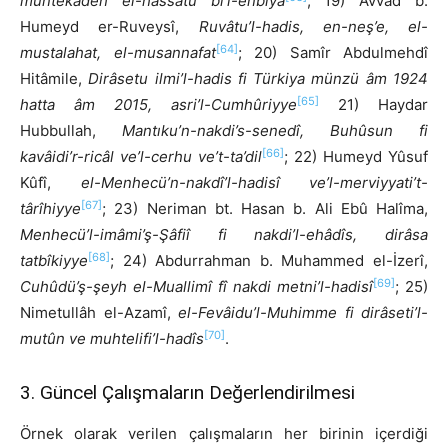
müntekadeh el-hâssatu bi’l-enbiyâ
; 19) Avvâd b.
Humeyd er-Ruveysî,
Ruvâtu’l-hadis, en-neş’e, el-
[64]
mustalahat, el-musannafat
; 20) Samîr Abdulmehdî
Hitâmile,
Dirâsetu ilmi’l-hadis fi Türkiya münzü âm 1924
[65]
hatta âm 2015, asri’l-Cumhûriyye
21) Haydar
Hubbullah,
Mantıku’n-nakdi’s-senedî, Buhûsun fi
[66]
kavâidi’r-ricâl ve’l-cerhu ve’t-ta’dil
; 22) Humeyd Yûsuf
Kûfî,
el-Menhecü’n-nakdî’l-hadisî ve’l-merviyyati’t-
[67]
târîhiyye
; 23) Neriman bt. Hasan b. Ali Ebû Halîma,
Menhecü’l-imâmi’ş-Şâfiî fi nakdi’l-ehâdîs, dirâsa
[68]
tatbîkiyye
; 24) Abdurrahman b. Muhammed el-İzerî,
[69]
Cuhûdü’ş-şeyh el-Muallimî fî nakdi metni’l-hadisî
; 25)
Nimetullâh el-Azamî,
el-Fevâidu’l-Muhimme fi dirâseti’l-
[70]
mutûn ve muhtelifi’l-hadîs
.
3. Güncel Çalışmaların Değerlendirilmesi
Örnek olarak verilen çalışmaların her birinin içerdiği