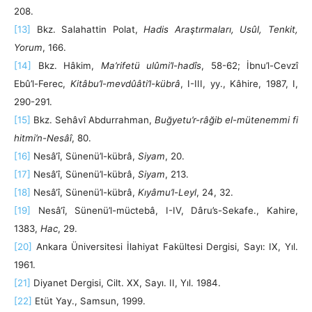
208.
[13]
Bkz. Salahattin Polat,
Hadis Araştırmaları, Usûl, Tenkit,
Yorum
, 166.
[14]
Bkz. Hâkim,
Ma’rifetü ulûmi’l-hadîs
, 58-62; İbnu’l-Cevzî
Ebû’l-Ferec,
Kitâbu’l-mevdûâti’l-kübrâ
, I-III, yy., Kâhire, 1987, I,
290-291.
[15]
Bkz. Sehâvî Abdurrahman,
Buğyetu’r-râğib el-mütenemmi fi
hitmi’n-Nesâî
, 80.
[16]
Nesâ‘î, Sünenü’l-kübrâ,
Siyam
, 20.
[17]
Nesâ‘î, Sünenü’l-kübrâ,
Siyam
, 213.
[18]
Nesâ‘î, Sünenü’l-kübrâ,
Kıyâmu’l-Leyl
, 24, 32.
[19]
Nesâ‘î, Sünenü’l-müctebâ, I-IV, Dâru’s-Sekafe., Kahire,
1383,
Hac
, 29.
[20]
Ankara Üniversitesi İlahiyat Fakültesi Dergisi, Sayı: IX, Yıl.
1961.
[21]
Diyanet Dergisi, Cilt. XX, Sayı. II, Yıl. 1984.
[22]
Etüt Yay., Samsun, 1999.