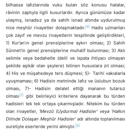
bilhassa lafızlarında vuku bulan söz konusu hatalar,
râvinin zaptıyla ilgili kusurlardır. Ayrıca günümüze kadar
ulaşmış, isnadsız ya da sahih isnad altında uydurulmuş
[6]
nice meşhûr rivayetler dolaşmaktadır.
Hadis uzmanları
çok zayıf ve mevzu rivayetlerin tespitinde geliştirdikleri,
1) Kur’an’ın genel prensiplerine aykırı olması; 2) Sahih
Sünnet’in genel prensiplerine muhalif bulunması; 3) Aklı
selimle veya bedahetle (delil ve ispata ihtiyacı olmayan
şekilde aşikâr olan şeylere) bilinen hususlara zıt olması;
4) His ve müşahedeye ters düşmesi; 5)- Tarihi vakıalarla
uyuşmaması; 6) Hadisin metninde lafız ve üslubun bozuk
olması, 7)- Hadisin delalet ettiği mananın tutarsız
[7]
olması
gibi belirleyici kriterlere dayanarak bu türden
hadisleri tek tek ortaya çıkarmışladır. Nitekim bu türden
olan rivayetler,
‘Mevzû (Uydurma) Hadisler’ veya ‘Halkın
Dilinde Dolaşan Meşhûr Hadisler’
adı altında toplanılması
[8]
suretiyle eserlerde yerini almıştır.