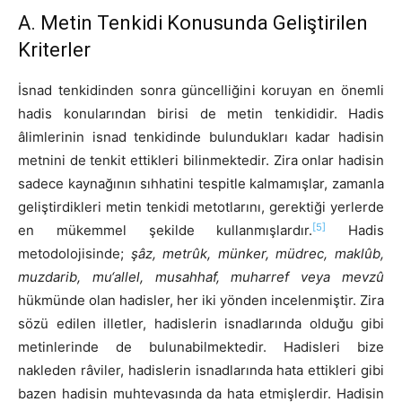
A. Metin Tenkidi Konusunda Geliştirilen
Kriterler
İsnad tenkidinden sonra güncelliğini koruyan en önemli
hadis konularından birisi de metin tenkididir. Hadis
âlimlerinin isnad tenkidinde bulundukları kadar hadisin
metnini de tenkit ettikleri bilinmektedir. Zira onlar hadisin
sadece kaynağının sıhhatini tespitle kalmamışlar, zamanla
geliştirdikleri metin tenkidi metotlarını, gerektiği yerlerde
[5]
en mükemmel şekilde kullanmışlardır.
Hadis
metodolojisinde;
şâz, metrûk, münker, müdrec, maklûb,
muzdarib, mu‘allel, musahhaf, muharref veya mevzû
hükmünde olan hadisler, her iki yönden incelenmiştir. Zira
sözü edilen illetler, hadislerin isnadlarında olduğu gibi
metinlerinde de bulunabilmektedir. Hadisleri bize
nakleden râviler, hadislerin isnadlarında hata ettikleri gibi
bazen hadisin muhtevasında da hata etmişlerdir. Hadisin