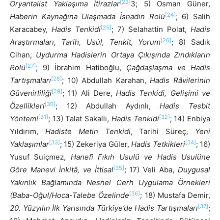
[23]
Oryantalist Yaklaşıma İtirazlar
3; 5) Osman Güner,
[24]
Haberin Kaynağına Ulaşmada İsnadın Rolü
; 6) Salih
[25]
Karacabey,
Hadis Tenkidi
; 7) Selahattin Polat,
Hadis
[26]
Araştırmaları, Tarih, Usûl, Tenkit, Yorum
; 8) Sadık
Cihan,
Uydurma Hadislerin Ortaya Çıkışında Zındıkların
[27]
Rolü
; 9) İbrahim Hatiboğlu,
Çağdaşlaşma ve Hadis
[28]
Tartışmaları
; 10) Abdullah Karahan,
Hadis Râvilerinin
[29]
Güvenirliliği
; 11) Ali Dere,
Hadis Tenkidi, Gelişimi ve
[30]
Özellikleri
; 12) Abdullah Aydınlı,
Hadis Tesbit
[31]
[32]
Yöntemi
; 13) Talat Sakallı,
Hadis Tenkidi
; 14) Enbiya
Yıldırım,
Hadiste Metin Tenkidi
, Tarihi Süreç,
Yeni
[33]
[34]
Yaklaşımlar
; 15) Zekeriya Güler,
Hadis Tetkikleri
; 16)
Yusuf Suiçmez,
Hanefi Fıkıh Usulü ve Hadis Usulüne
[35]
Göre Manevi İnkitâ, ve İttisal
; 17) Veli Aba,
Duygusal
Yakınlık Bağlamında Nesnel Cerh Uygulama Örnekleri
[36]
(Baba-Oğul/Hoca-Talebe Özelinde
; 18) Mustafa Demir,
[37]
20. Yüzyılın İlk Yarısında Türkiye’de Hadis Tartışmaları
;