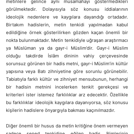
metinlere gelince aynı müsamahayı göstermedikleri
görülmektedir. Dolayısıyla söz konusu iddialarının
ideolojik nedenlere ve kaygılara dayandığı ortadadır.
Birtakım hadislerin, metin tenkidi yapılmadan kabul
edildiğine örnek gösterilirken gözden kaçan önemli bir
nokta bulunmaktadır. Metin tenkidiyle uğraşan araştırmacı
ya Müslüman ya da gayr-i Müslim’dir. Gayr-i Müslim
olduğu takdirde İslâm dininin vahiy çerçevesinde
sorunsuz görünen bir hadis metni, gayr-i Müslim’in kültür
yapısına veya Batı zihniyetine göre sorunlu görünebilir.
Tabiatıyla farklı kültür ve zihniyet mensubunun, herhangi
bir hadisin metnini incelerken tenkit gerekçesi ve
kriterleri ister istemez farklılıklar arz edecektir. Özellikle
bu farklılıklar ideolojik kaygılara dayanıyorsa, söz konusu
kişilerin hadislere önyargıyla bakması kaçınılmazdır.
Diğer önemli bir husus da metin kritiğine önem vermeyen
sadece sened tenkidine eğilen hadis âlimlerinin