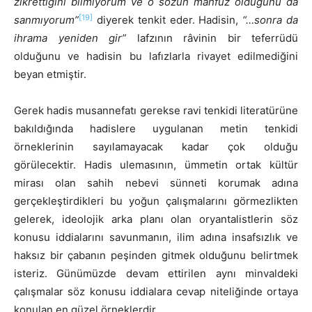
zikrettiğini bilmiyorum ve o sözün mahfuz olduğunu da
[19]
sanmıyorum”
diyerek tenkit eder. Hadisin,
“…sonra da
ihrama yeniden gir”
lafzının râvinin bir teferrüdü
olduğunu ve hadisin bu lafızlarla rivayet edilmediğini
beyan etmiştir.
Gerek hadis musannefatı gerekse ravi tenkidi literatürüne
bakıldığında hadislere uygulanan metin tenkidi
örneklerinin sayılamayacak kadar çok olduğu
görülecektir. Hadis ulemasının, ümmetin ortak kültür
mirası olan sahih nebevi sünneti korumak adına
gerçekleştirdikleri bu yoğun çalışmalarını görmezlikten
gelerek, ideolojik arka planı olan oryantalistlerin söz
konusu iddialarını savunmanın, ilim adına insafsızlık ve
haksız bir çabanın peşinden gitmek olduğunu belirtmek
isteriz. Günümüzde devam ettirilen aynı minvaldeki
çalışmalar söz konusu iddialara cevap niteliğinde ortaya
konulan en güzel örneklerdir.