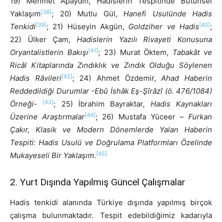
19) Mehmet Apaydın, Hadislerin Tespitinde Bütünsel
[38]
Yaklaşım
; 20) Mutlu Gül,
Hanefi Usulünde Hadis
[39]
[40]
Tenkidi
; 21) Hüseyin Akgün,
Goldziher ve Hadis
;
22) Ülker Çam,
Hadislerin Yazılı Rivayeti Konusuna
[41]
Oryantalistlerin Bakışı
; 23) Murat Öktem,
Tabakât ve
Ricâl Kitaplarında Zındıklık ve Zındık Olduğu Söylenen
[42]
Hadis Râvileri
; 24) Ahmet Özdemir,
Ahad Haberin
Reddedildiği Durumlar -Ebû İshâk Eş-Şîrâzî (ö. 476/1084)
[43]
Örneği-
; 25) İbrahim Bayraktar,
Hadis Kaynakları
[44]
Üzerine Araştırmalar
; 26) Mustafa Yüceer –
Furkan
Çakır, Klasik ve Modern Dönemlerde Yalan Haberin
Tespiti: Hadis Usulü ve Doğrulama Platformları Özelinde
[45]
Mukayeseli Bir Yaklaşım
.
2. Yurt Dışında Yapılmış Güncel Çalışmalar
Hadis tenkidi alanında Türkiye dışında yapılmış birçok
çalışma bulunmaktadır. Tespit edebildiğimiz kadarıyla