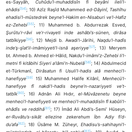
es-Sayyâh,
Cuhûdu’l-muhaddisîn fi beyâni ileli’l-
[54]
ehâdis
; 10) Azîz Raşîd Muhammed
ed-Dâyinî, Tashîhu
ehadisi’l-müstedrek beyne’l-Hakim en-Nisaburi ve’l-Hafiz
[55]
ez-Zehebi
; 11) Muhammed b. Abdurrezak Esved,
Şurûtu’r-râvi ve’r-rivayeti inde ashâbi’s-sünen, dirâsa
[56]
tatbîkiyye
; 12) Mejdi b. Awadi’l-Jârihi,
Naqdu’l-hadîs
[57]
inde’ş-şîat’il-imâmiyyeti’l-isnâ aşeriyye
; 13) Meryem
bt. Ahmed b. Ahmed el-Hâlid,
Nakdu’l-imâmi’z-Zehebi li’l-
[58]
metni fi kitâbihi Siyeri a’lâmi’n-Nubelâ
; 14) Abdulmecid
et-Türkmanî,
Dirâsatun fi Usuli’l-hadis alâ menheci’l-
[59]
hanefiyye
15) Muhammed Halife Kilânî,
Menhecü’l-
hanefiyye fî nakdi’l-hadis beyne’n-nazariyyeti ve’t-
[60]
tatbîk
; 16) Adnân Ali Hıdır,
el-Müvâzenetu beyne
menheci’l-hanefiyyeti ve menheci’l-muhaddisîn fî kabûli’l-
[61]
ehâdîs ve reddihâ
; 17) İmâd Ali Abdi’s-Semi’ Hüseyn,
er-Ruvâtu’s-sikât ellezine zekerehum İbn Adiy fi’d-
[62]
du’afa
; 18) Üsâme M. Züheyr,
Ehadisu’s-sahihayni’l-
[63]