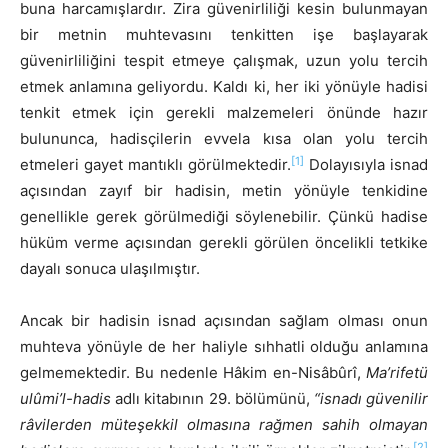
buna harcamışlardır. Zira güvenirliliği kesin bulunmayan
bir metnin muhtevasını tenkitten işe başlayarak
güvenirliliğini tespit etmeye çalışmak, uzun yolu tercih
etmek anlamına geliyordu. Kaldı ki, her iki yönüyle hadisi
tenkit etmek için gerekli malzemeleri önünde hazır
bulununca, hadisçilerin evvela kısa olan yolu tercih
[1]
etmeleri gayet mantıklı görülmektedir.
Dolayısıyla isnad
açısından zayıf bir hadisin, metin yönüyle tenkidine
genellikle gerek görülmediği söylenebilir. Çünkü hadise
hüküm verme açısından gerekli görülen öncelikli tetkike
dayalı sonuca ulaşılmıştır.
Ancak bir hadisin isnad açısından sağlam olması onun
muhteva yönüyle de her haliyle sıhhatli olduğu anlamına
gelmemektedir. Bu nedenle Hâkim en-Nisâbûrî,
Ma’rifetü
ulûmi’l-hadis
adlı kitabının 29. bölümünü,
“isnadı güvenilir
râvilerden müteşekkil olmasına rağmen sahih olmayan
[2]