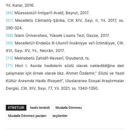
Yıl. Katar, 2016.
[66]
Müessestü’l-İntişari’l-Arabî, Beyrut, 2017.
[67]
Mecelletü Câmiati’ş-Şârika, Cilt XIV, Sayı. II, Yıl. 2017, ss.
290-324.
[68]
İslam Üniversitesi, Yüksek Lisans Tezi, Gazze, 2017.
[69]
Mecelletü’l-Endelüs lil-Ulumi’l-İnsâniyye ve’l-İctimâiyye, Cilt.
XVI, Sayı. XV, Yıl., Necrân, 2017.
[70]
Mektebetü Zahidi’l-Kevserî, Diyubend, ts.
[71]
Hicri I. Asırda hadislerin sözlü olarak nakledildiğine dair
çalışmalar için örnek olarak bkz. Ahmet Özdemir,”
Sözlü ve Yazılı
Kültür Arasında Hadis Rivayeti
”, Uluslararası Sosyal Araştırmalar
Dergisi, Cilt. XIV, Sayı. 77, Yıl. 2021, ss. 1340-1350.
ETIKETLER
hadis tenkidi
Mustafa Dönmez
Mustafa Dönmez yazıları
seçilenler