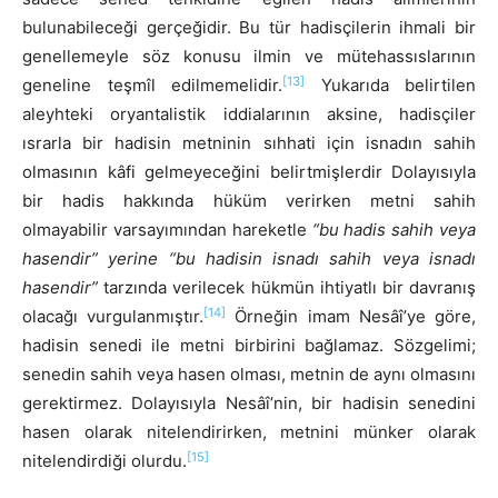
bulunabileceği gerçeğidir. Bu tür hadisçilerin ihmali bir
genellemeyle söz konusu ilmin ve mütehassıslarının
[13]
geneline teşmîl edilmemelidir.
Yukarıda belirtilen
aleyhteki oryantalistik iddialarının aksine, hadisçiler
ısrarla bir hadisin metninin sıhhati için isnadın sahih
olmasının kâfi gelmeyeceğini belirtmişlerdir Dolayısıyla
bir hadis hakkında hüküm verirken metni sahih
olmayabilir varsayımından hareketle
“bu hadis sahih veya
hasendir” yerine “bu hadisin isnadı sahih veya isnadı
hasendir”
tarzında verilecek hükmün ihtiyatlı bir davranış
[14]
olacağı vurgulanmıştır.
Örneğin imam Nesâî’ye göre,
hadisin senedi ile metni birbirini bağlamaz. Sözgelimi;
senedin sahih veya hasen olması, metnin de aynı olmasını
gerektirmez. Dolayısıyla Nesâî’nin, bir hadisin senedini
hasen olarak nitelendirirken, metnini münker olarak
[15]
nitelendirdiği olurdu.