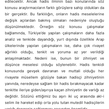
edilecektir. Ancak hadis ilminin bazı konularında söz
konusu araştırmacıların farklı görüşlere sahip oldukları da
bir gerçektir. Bu farklılığın, onların hadis meselelerine
değişik açılardan bakmış olmaları nedeniyle oluştuğu
düşünülmektedir. Örneğin söz konusu çalışmalar
bağlamında, Türkiye’de yapılan çalışmaların daha fazla
analiz ve tenkide dayandığı, yurt dışında özellikle Arap
ülkelerinde yapılan çalışmaların ise, daha çok rivayet
ağırlıklı olduğu, tenkit ve yoruma az yer verildiği
anlaşılmaktadır. Nedeni ise, bunun bir zihniyet ve
düşünce meselesi olduğu söylenebilir. Hadis tenkidi
konusunda gevşek davranan ve muttali olduğu her
rivayete müsellem gözüyle bakan hadisçi zihniyetinin
yanında, neredeyse sağlam bir hadis bırakmayacak kadar
tenkitte ileriye giden/aşırıya kaçan zihniyetin de varlığı az
değildir. Sözünü ettiğimiz bu aşırı iki uç arasında akl-i
selim ile hareket edip orta yolu tutan mutedil hadisçilerin
varlığı dengenin sağlanması açısından önemlidir.