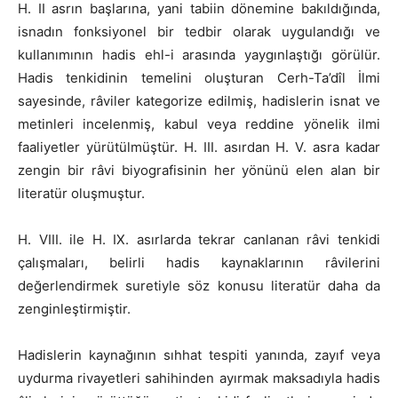
H. II asrın başlarına, yani tabiin dönemine bakıldığında,
isnadın fonksiyonel bir tedbir olarak uygulandığı ve
kullanımının hadis ehl-i arasında yaygınlaştığı görülür.
Hadis tenkidinin temelini oluşturan Cerh-Ta’dîl İlmi
sayesinde, râviler kategorize edilmiş, hadislerin isnat ve
metinleri incelenmiş, kabul veya reddine yönelik ilmi
faaliyetler yürütülmüştür. H. III. asırdan H. V. asra kadar
zengin bir râvi biyografisinin her yönünü elen alan bir
literatür oluşmuştur.
H. VIII. ile H. IX. asırlarda tekrar canlanan râvi tenkidi
çalışmaları, belirli hadis kaynaklarının râvilerini
değerlendirmek suretiyle söz konusu literatür daha da
zenginleştirmiştir.
Hadislerin kaynağının sıhhat tespiti yanında, zayıf veya
uydurma rivayetleri sahihinden ayırmak maksadıyla hadis