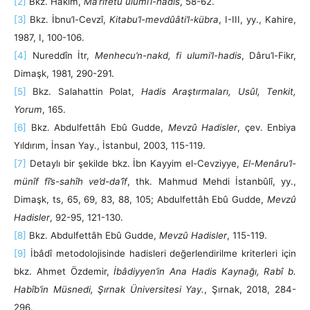
[2]
Bkz. Hâkim,
Ma’rifetü ulûmi’l-hadîs
, 58-62.
[3]
Bkz. İbnu’l-Cevzî,
Kitabu’l-mevdûâti’l-kübra
, I-III, yy., Kahire,
1987, I, 100-106.
[4]
Nureddîn İtr,
Menhecu’n-nakd, fi ulumi’l-hadis
, Dâru’l-Fikr,
Dimaşk, 1981, 290-291.
[5]
Bkz. Salahattin Polat,
Hadis Araştırmaları, Usûl, Tenkit,
Yorum
, 165.
[6]
Bkz. Abdulfettâh Ebû Gudde,
Mevzû Hadisler
, çev. Enbiya
Yıldırım, İnsan Yay., İstanbul, 2003, 115-119.
[7]
Detaylı bir şekilde bkz. İbn Kayyim el-Cevziyye,
El-Menâru’l-
münîf fî’s-sahîh ve’d-da’îf
, thk. Mahmud Mehdi İstanbûlî, yy.,
Dimaşk, ts, 65, 69, 83, 88, 105; Abdulfettâh Ebû Gudde,
Mevzû
Hadisler
, 92-95, 121-130.
[8]
Bkz. Abdulfettâh Ebû Gudde,
Mevzû Hadisler
, 115-119.
[9]
İbâdî metodolojisinde hadisleri değerlendirilme kriterleri için
bkz. Ahmet Özdemir,
İbâdiyyen’in Ana Hadis Kaynağı, Rabî b.
Habîb’in Müsnedi, Şırnak Üniversitesi Yay.
, Şırnak, 2018, 284-
296.