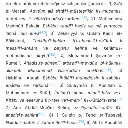
örnek olarak verebileceğimiz çalışmalar şunlardır: 1) Sa’d
el-Mersafî,
Advâ’un alâ ahtâ’i’l-müsteşrikîn fi’l-mucemi’l-
[46]
müfehres li elfâzi’l-hadîsi’n-nebevî
; 2) Muhammed
Mahmûd Bekkâr,
Esbâbu reddi’l-hadîs ve mâ yunteccu
[47]
‘anhâ min envâ‘
; 3) Zekeriyyâ b. Gulâm Kadîr el-
Bâkistanî,
Tenkîhu’l-kelâm fi’l-ehadisi’d-da’îfeti fi
mesâili’l-ahkâm ve beyânu ilelihâ ve kelâmu’l-
[48]
muhaddisine aleyhâ
; 4) Muhammed Şevmân er-
Rumelî,
Ahadîsu’s-süneni’l-arba‘ati’l-mevdû‘a bi-hükmi’l-
[49]
allâmeti Muhammed Nâsıruddîn el-Elbânî
; 5)
Haldûnu’l-Ahdab,
Esbâbu ihtilâfi’l-muhaddisin fi kabûli’l-
[50]
ehâdisi ve reddihâ
; 6) Süleymân b. Abdillah b.
Muhammed es-Suûd,
İhtilafu’t-tahdis mine’l-hıfzi ve’l-
[51]
Kitâbi ve eseruhû fi’r-râvi ve’l-mervî fi’l-kütübi’s-sitte
7) Amr Abdu’l-Mun‘îm Selîm,
ez-Ziyadâtu’t-da‘îfe fî’l-
[52]
ahadîsi’s-sahîha
; 8) ) Sultân b. Fehd et-Tubeyşi,
[53]
Nakdu’l-mutûn fi kütübi ileli’l-hadis
; 9) Ali b. Abdullah