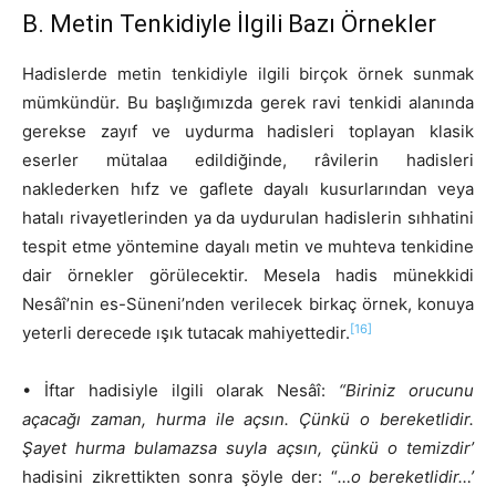
B. Metin Tenkidiyle İlgili Bazı Örnekler
Hadislerde metin tenkidiyle ilgili birçok örnek sunmak
mümkündür. Bu başlığımızda gerek ravi tenkidi alanında
gerekse zayıf ve uydurma hadisleri toplayan klasik
eserler mütalaa edildiğinde, râvilerin hadisleri
naklederken hıfz ve gaflete dayalı kusurlarından veya
hatalı rivayetlerinden ya da uydurulan hadislerin sıhhatini
tespit etme yöntemine dayalı metin ve muhteva tenkidine
dair örnekler görülecektir. Mesela hadis münekkidi
Nesâî’nin es-Süneni’nden verilecek birkaç örnek, konuya
[16]
yeterli derecede ışık tutacak mahiyettedir.
• İftar hadisiyle ilgili olarak Nesâî:
“Biriniz orucunu
açacağı zaman, hurma ile açsın. Çünkü o bereketlidir.
Şayet hurma bulamazsa suyla açsın, çünkü o temizdir’
hadisini zikrettikten sonra şöyle der: “
…o bereketlidir…’