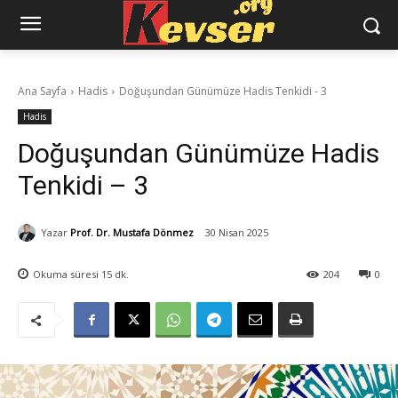
Ana Sayfa
Hadis
Doğuşundan Günümüze Hadis Tenkidi - 3
Hadis
Doğuşundan Günümüze Hadis
Tenkidi – 3
Yazar
Prof. Dr. Mustafa Dönmez
30 Nisan 2025
Okuma süresi
15
dk.
204
0