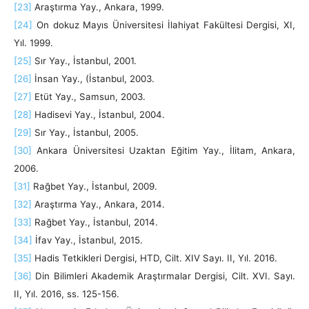
[23]
Araştırma Yay., Ankara, 1999.
[24]
On dokuz Mayıs Üniversitesi İlahiyat Fakültesi Dergisi, XI,
Yıl. 1999.
[25]
Sır Yay., İstanbul, 2001.
[26]
İnsan Yay., (İstanbul, 2003.
[27]
Etüt Yay., Samsun, 2003.
[28]
Hadisevi Yay., İstanbul, 2004.
[29]
Sır Yay., İstanbul, 2005.
[30]
Ankara Üniversitesi Uzaktan Eğitim Yay., İlitam, Ankara,
2006.
[31]
Rağbet Yay., İstanbul, 2009.
[32]
Araştırma Yay., Ankara, 2014.
[33]
Rağbet Yay., İstanbul, 2014.
[34]
İfav Yay., İstanbul, 2015.
[35]
Hadis Tetkikleri Dergisi, HTD, Cilt. XIV Sayı. II, Yıl. 2016.
[36]
Din Bilimleri Akademik Araştırmalar Dergisi, Cilt. XVI. Sayı.
II, Yıl. 2016, ss. 125-156.