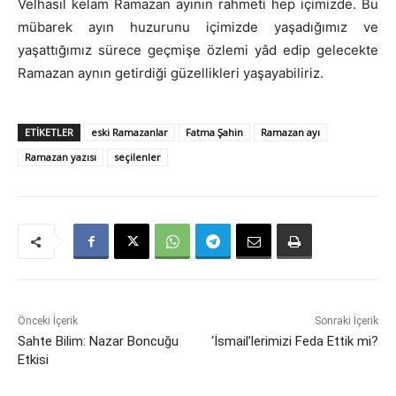
Velhasıl kelam Ramazan ayının rahmeti hep içimizde. Bu
mübarek ayın huzurunu içimizde yaşadığımız ve
yaşattığımız sürece geçmişe özlemi yâd edip gelecekte
Ramazan aynın getirdiği güzellikleri yaşayabiliriz.
ETIKETLER
eski Ramazanlar
Fatma Şahin
Ramazan ayı
Ramazan yazısı
seçilenler
Önceki İçerik
Sonraki İçerik
Sahte Bilim: Nazar Boncuğu
‘İsmail’lerimizi Feda Ettik mi?
Etkisi