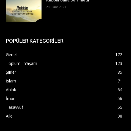
28 Ekim 2021
POPÜLER KATEGORİLER
Genel
172
Toplum - Yaşam
123
Şiirler
85
İslam
71
Ahlak
64
İman
56
Tasavvuf
55
Aile
38