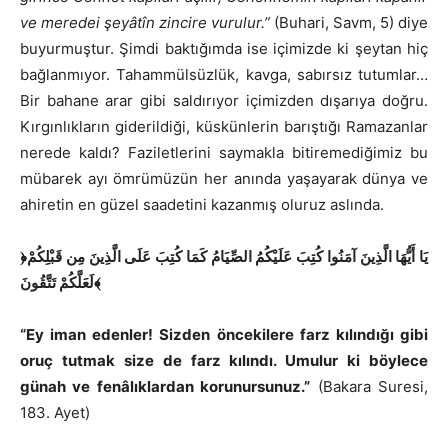
ve meredei şeyâtîn zincire vurulur.”
(Buhari, Savm, 5) diye
buyurmuştur. Şimdi baktığımda ise içimizde ki şeytan hiç
bağlanmıyor. Tahammülsüzlük, kavga, sabırsız tutumlar…
Bir bahane arar gibi saldırıyor içimizden dışarıya doğru.
Kırgınlıkların giderildiği, küskünlerin barıştığı Ramazanlar
nerede kaldı? Faziletlerini saymakla bitiremediğimiz bu
mübarek ayı ömrümüzün her anında yaşayarak dünya ve
ahiretin en güzel saadetini kazanmış oluruz aslında.
﴿يَا أَيُّهَا الَّذِينَ آمَنُوا كُتِبَ عَلَيْكُمُ الصِّيَامُ كَمَا كُتِبَ عَلَى الَّذِينَ مِن قَبْلِكُمْ
لَعَلَّكُمْ تَتَّقُونَ﴾
“Ey iman edenler! Sizden öncekilere farz kılındığı gibi
oruç tutmak size de farz kılındı. Umulur ki böylece
günah ve fenâlıklardan korunursunuz.”
(Bakara Suresi,
183. Ayet)