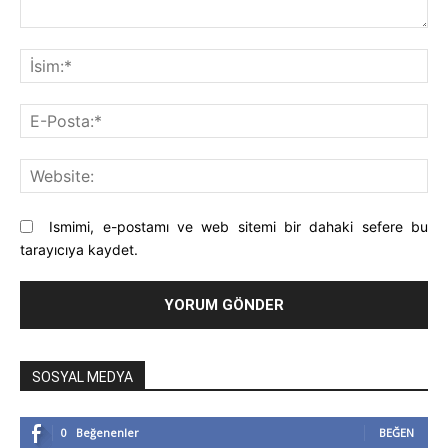
Yorum:
İsi
E-
Pos
Web
Ismimi, e-postamı ve web sitemi bir dahaki sefere bu
tarayıcıya kaydet.
SOSYAL MEDYA
0
Beğenenler
BEĞEN