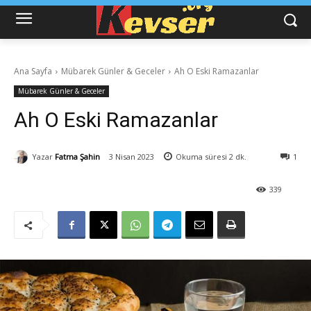
Ana Sayfa
Mübarek Günler & Geceler
Ah O Eski Ramazanlar
Mübarek Günler & Geceler
Ah O Eski Ramazanlar
Yazar
Fatma Şahin
3 Nisan 2023
Okuma süresi
2
dk.
1
339