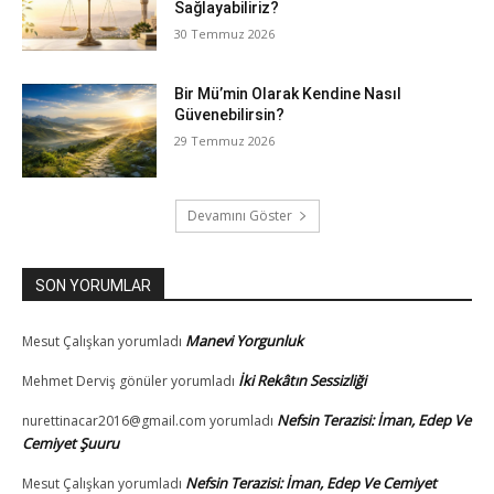
Sağlayabiliriz?
30 Temmuz 2026
Bir Mü’min Olarak Kendine Nasıl
Güvenebilirsin?
29 Temmuz 2026
Devamını Göster
SON YORUMLAR
Manevi Yorgunluk
Mesut Çalışkan
yorumladı
İki Rekâtın Sessizliği
Mehmet Derviş gönüler
yorumladı
Nefsin Terazisi: İman, Edep Ve
nurettinacar2016@gmail.com
yorumladı
Cemiyet Şuuru
Nefsin Terazisi: İman, Edep Ve Cemiyet
Mesut Çalışkan
yorumladı