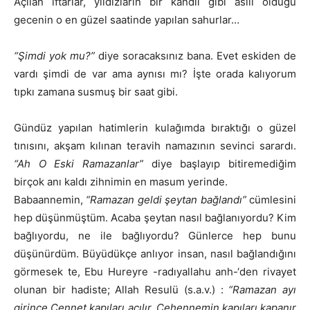
Açılan iftarlar, yıldızların bir kandil gibi asılı olduğu
gecenin o en güzel saatinde yapılan sahurlar…
“Şimdi yok mu?”
diye soracaksınız bana. Evet eskiden de
vardı şimdi de var ama aynısı mı? İşte orada kalıyorum
tıpkı zamana susmuş bir saat gibi.
Gündüz yapılan hatimlerin kulağımda bıraktığı o güzel
tınısını, akşam kılınan teravih namazının sevinci sarardı.
“Ah O Eski Ramazanlar”
diye başlayıp bitiremediğim
birçok anı kaldı zihnimin en masum yerinde.
Babaannemin,
“Ramazan geldi şeytan bağlandı”
cümlesini
hep düşünmüştüm. Acaba şeytan nasıl bağlanıyordu? Kim
bağlıyordu, ne ile bağlıyordu? Günlerce hep bunu
düşünürdüm. Büyüdükçe anlıyor insan, nasıl bağlandığını
görmesek te, Ebu Hureyre -radıyallahu anh-‘den rivayet
olunan bir hadiste; Allah Resulü (s.a.v.) :
“Ramazan ayı
girince Cennet kapıları açılır, Cehennemin kapıları kapanır