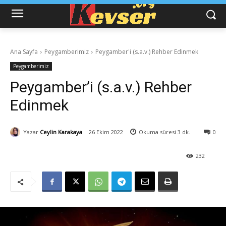
Ana Sayfa
Peygamberimiz
Peygamber'i (s.a.v.) Rehber Edinmek
Peygamberimiz
Peygamber’i (s.a.v.) Rehber
Edinmek
Yazar
Ceylin Karakaya
26 Ekim 2022
Okuma süresi
3
dk.
0
232