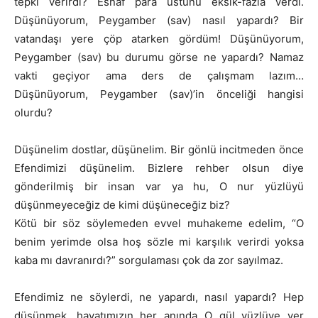
tepki verirdi? Esnaf para üstünü eksik-fazla verdi.
Düşünüyorum, Peygamber (sav) nasıl yapardı? Bir
vatandaşı yere çöp atarken gördüm! Düşünüyorum,
Peygamber (sav) bu durumu görse ne yapardı? Namaz
vakti geçiyor ama ders de çalışmam lazım…
Düşünüyorum, Peygamber (sav)’in önceliği hangisi
olurdu?
Düşünelim dostlar, düşünelim. Bir gönlü incitmeden önce
Efendimizi düşünelim. Bizlere rehber olsun diye
gönderilmiş bir insan var ya hu, O nur yüzlüyü
düşünmeyeceğiz de kimi düşüneceğiz biz?
Kötü bir söz söylemeden evvel muhakeme edelim, “O
benim yerimde olsa hoş sözle mi karşılık verirdi yoksa
kaba mı davranırdı?” sorgulaması çok da zor sayılmaz.
Efendimiz ne söylerdi, ne yapardı, nasıl yapardı? Hep
düşünmek, hayatımızın her anında O gül yüzlüye yer