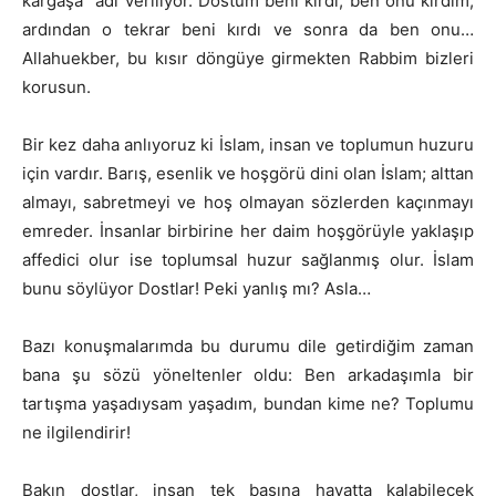
kargaşa” adı veriliyor. Dostum beni kırdı, ben onu kırdım,
ardından o tekrar beni kırdı ve sonra da ben onu…
Allahuekber, bu kısır döngüye girmekten Rabbim bizleri
korusun.
Bir kez daha anlıyoruz ki İslam, insan ve toplumun huzuru
için vardır. Barış, esenlik ve hoşgörü dini olan İslam; alttan
almayı, sabretmeyi ve hoş olmayan sözlerden kaçınmayı
emreder. İnsanlar birbirine her daim hoşgörüyle yaklaşıp
affedici olur ise toplumsal huzur sağlanmış olur. İslam
bunu söylüyor Dostlar! Peki yanlış mı? Asla…
Bazı konuşmalarımda bu durumu dile getirdiğim zaman
bana şu sözü yöneltenler oldu: Ben arkadaşımla bir
tartışma yaşadıysam yaşadım, bundan kime ne? Toplumu
ne ilgilendirir!
Bakın dostlar, insan tek başına hayatta kalabilecek