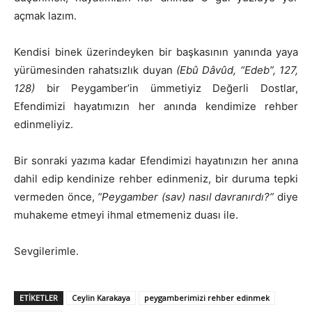
açmak lazım.
Kendisi binek üzerindeyken bir başkasının yanında yaya
yürümesinden rahatsızlık duyan
(Ebû Dâvûd, “Edeb”, 127,
128)
bir Peygamber’in ümmetiyiz Değerli Dostlar,
Efendimizi hayatımızın her anında kendimize rehber
edinmeliyiz.
Bir sonraki yazıma kadar Efendimizi hayatınızın her anına
dahil edip kendinize rehber edinmeniz, bir duruma tepki
vermeden önce,
“Peygamber (sav) nasıl davranırdı?”
diye
muhakeme etmeyi ihmal etmemeniz duası ile.
Sevgilerimle.
ETIKETLER
Ceylin Karakaya
peygamberimizi rehber edinmek