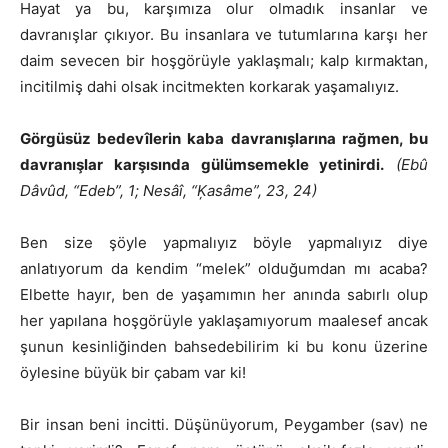
Hayat ya bu, karşımıza olur olmadık insanlar ve
davranışlar çıkıyor. Bu insanlara ve tutumlarına karşı her
daim sevecen bir hoşgörüyle yaklaşmalı; kalp kırmaktan,
incitilmiş dahi olsak incitmekten korkarak yaşamalıyız.
Görgüsüz bedevîlerin kaba davranışlarına rağmen, bu
davranışlar karşısında gülümsemekle yetinirdi.
(Ebû
Dâvûd, “Edeb”, 1; Nesâî, “Ķasâme”, 23, 24)
Ben size şöyle yapmalıyız böyle yapmalıyız diye
anlatıyorum da kendim “melek” olduğumdan mı acaba?
Elbette hayır, ben de yaşamımın her anında sabırlı olup
her yapılana hoşgörüyle yaklaşamıyorum maalesef ancak
şunun kesinliğinden bahsedebilirim ki bu konu üzerine
öylesine büyük bir çabam var ki!
Bir insan beni incitti. Düşünüyorum, Peygamber (sav) ne