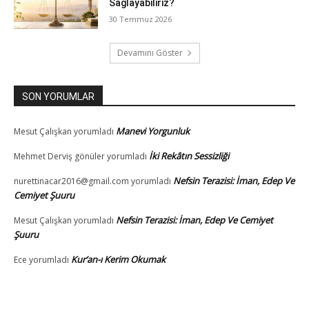
Sağlayabiliriz?
30 Temmuz 2026
Devamını Göster
SON YORUMLAR
Manevi Yorgunluk
Mesut Çalışkan
yorumladı
İki Rekâtın Sessizliği
Mehmet Derviş gönüler
yorumladı
Nefsin Terazisi: İman, Edep Ve
nurettinacar2016@gmail.com
yorumladı
Cemiyet Şuuru
Nefsin Terazisi: İman, Edep Ve Cemiyet
Mesut Çalışkan
yorumladı
Şuuru
Kur’an-ı Kerim Okumak
Ece
yorumladı