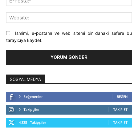
Pos
Web
Ismimi, e-postamı ve web sitemi bir dahaki sefere bu
tarayıcıya kaydet.
SOSYAL MEDYA
0
Beğenenler
BEĞEN
0
Takipçiler
TAKIP ET
4,338
Takipçiler
TAKIP ET