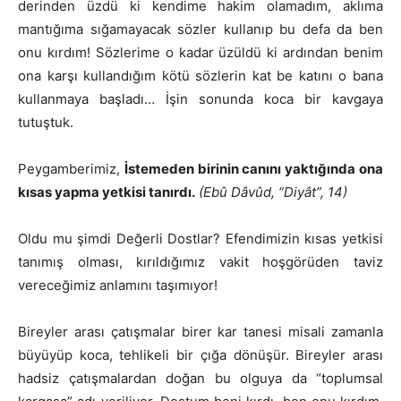
derinden üzdü ki kendime hakim olamadım, aklıma
mantığıma sığamayacak sözler kullanıp bu defa da ben
onu kırdım! Sözlerime o kadar üzüldü ki ardından benim
ona karşı kullandığım kötü sözlerin kat be katını o bana
kullanmaya başladı… İşin sonunda koca bir kavgaya
tutuştuk.
Peygamberimiz,
İstemeden birinin canını yaktığında ona
kısas yapma yetkisi tanırdı.
(Ebû Dâvûd, “Diyât”, 14)
Oldu mu şimdi Değerli Dostlar? Efendimizin kısas yetkisi
tanımış olması, kırıldığımız vakit hoşgörüden taviz
vereceğimiz anlamını taşımıyor!
Bireyler arası çatışmalar birer kar tanesi misali zamanla
büyüyüp koca, tehlikeli bir çığa dönüşür. Bireyler arası
hadsiz çatışmalardan doğan bu olguya da “toplumsal