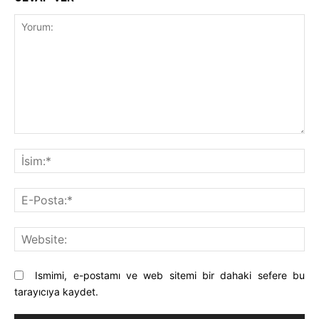
Yorum:
İsi
E-
Pos
Web
Ismimi, e-postamı ve web sitemi bir dahaki sefere bu
tarayıcıya kaydet.