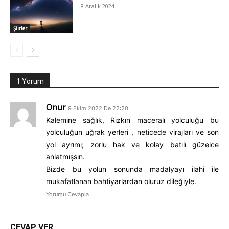
8 Aralık 2024
Şiirler
1 Yorum
Onur
9 Ekim 2022 De 22:20
Kalemine sağlık, Rızkın maceralı yolculuğu bu
yolculuğun uğrak yerleri , neticede virajları ve son
yol ayrımı; zorlu hak ve kolay batılı güzelce
anlatmışsın.
Bizde bu yolun sonunda madalyayı ilahi ile
mukafatlanan bahtiyarlardan oluruz dileğiyle.
Yorumu Cevapla
CEVAP VER