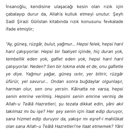
İnsanoğlu, kendisine ulaşacağı kesin olan rızık için
çabalayıp durur da, Allah’a kulluk etmeyi unutur. Şeyh
Sadi Şirazi Gülistan kitabında rızık konusunu fevkalade
ifade etmiştir;
“Ay, güneş, rüzgâr, bulut, yağmur… Hepsi felek, hepsi harıl
harıl çalışıyorlar. Hepsi bir faaliyet içinde, hiç duran yok,
tembellik eden yok, gaflet eden yok, hepsi harıl harıl
çalışıyorlar. Neden? Sen bir lokma elde et de, onu gafletle
ye diye. Yağmur yağar, güneş ısıtır, yer bitirir, rüzgâr
üfürür, yel savurur… Ondan sonra buğdaylar olgunlaşır,
harman olur, sen onu yersin. Kâinatta ne varsa, hepsi
senin emrine verilmiş. Hepsini senin emrine vermiş de
Allah-u Teâlâ Hazretleri, şu tezata dikkat edin, yâni akıl
takılmaz mı bu işe? Her şey senin için itaat edip duruyor,
sana hizmet edip duruyor da, yakışır mı eşref-i mahlûkat
olan sana Allah-u Teâlâ Hazretleri’ne itaat etmemek? Yâni