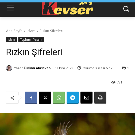
Ana Sayfa
İslam
Rızkın Şifreleri
İslam
Toplum - Yaşam
Rızkın Şifreleri
Yazar
Furkan Ataseven
6 Ekim 2022
Okuma süresi
6
dk.
1
781