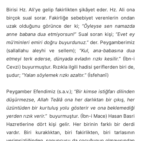
Birisi Hz. Ali’ye gelip fakirlikten şikâyet eder. Hz. Ali ona
birçok sual sorar. Fakirliğe sebebiyet verenlerin ondan
uzak olduğunu görünce der ki;
“Öyleyse sen namazda
anne babana dua etmiyorsun!”
Sual soran kişi;
“Evet ey
mü’minleri emiri doğru buyurdunuz.”
der. Peygamberimiz
(sallallahu aleyhi ve sellem);
“Kul, ana-babasına dua
etmeyi terk ederse, dünyada evladın rızkı kesilir.”
(İbn-i
Cevzi) buyurmuştur. Rızıkla ilgili hadisi şeriflerden biri de,
şudur;
“Yalan söylemek rızkı azaltır.”
(İsfehanî)
Peygamber Efendimiz (s.a.v.);
“Bir kimse istiğfarı dilinden
düşürmezse, Allah Teâlâ ona her darlıktan bir çıkış, her
üzüntüden bir kurtuluş yolu gösterir ve ona beklemediği
yerden rızık verir.”
buyurmuştur. (İbn-i Mace) Hasan Basri
Hazretlerine dört kişi gelir. Her birinin farklı bir derdi
vardır. Biri kuraklıktan, biri fakirlikten, biri tarlasının
verimsizliğinden, sonuncusu da çocuğunun olmayışından