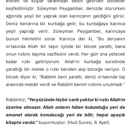
ettiren ve kuşlar tarafından besin getirilen böcekler
keşfedilmiştir. Süleyman Peygamber, denizde otururken
ağzında yeşil bir yaprak olan karıncanın geldiğini görür.
Deniz kenarına bir kurbağa gelir, bu kurbağaya karınca
yeşil yaprağı verir. Süleyman Peygamber, karıncaya
bunun hikmetini sorar. Karınca der ki, “Bu deryanın
ortasında Allah bir taşın içinde bir böcek yarattı, bana
onun rızkını taşıma vazifesini verdi. Her gün ona yetecek
kadar rızkı getiriyorum. Allah’ın kurbağa suretinde
yarattığı bir melek o rızkı benden alıp böceğe veriyor. O
böcek diyor ki;
“Rabbim beni yarattı, deniz ortasında taş
arasında mekân verdi ve Rabbim benim rızkımı unutmadı.”
Rabbimiz;
“Yeryüzünde hiçbir canlı yoktur ki rızkı Allah’ın
üzerine olmasın. Allah onların hâlen bulunduğu yeri de
emanet olarak konulacağı yeri de bilir; hepsi apaçık
kitapta vardır.”
buyurmuştur. (Hud Suresi, 6. Ayet)