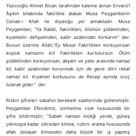
Yazıcıoğlu Ahmet Bican tarafından kaleme alınan Envarü’l
Âşıkin kitabında fakirlikle alakalı Musa Peygamberin
Cenab-ı Allah ile diyaloğu yer almaktadır. Musa
Peygamber;
“Ya Rabbi, fakirlikten, ölümün şiddetinden,
kıyametin dehşetinden, kabir azabından korkarım”
der.
Bunun üzerine Allah;
“Ey Musa! Fakirlikten korkuyorsan
kuşluk namazını kıl! Fakirlikten kurtulursun. Ölüm
şiddetinden korkuyorsan, akşam ve yatsı arasında namaz
kıl, kabir azabından korunmak için de gece dört rekat
namaz kıl. Kıyamet korkusunu da Recep ayında oruç
tutarak gider.”
der.
Rızkın şifreleri sabahın bereketli saatlerinde gizlenmiştir.
Peygamber Efendimiz, ümmetine rızık hususunda bir
şifre bildirmiştir;
“Sabah namazı kıldığı yerde, güneş
çıkıncaya kadar zikreden kimse, rızkını arama hususunda
afakı dolaşan kimseden daha büyük bir iş yapmış