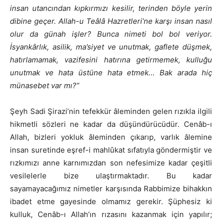
insan utancından kıpkırmızı kesilir, terinden böyle yerin
dibine geçer. Allah-u Teâlâ Hazretleri’ne karşı insan nasıl
olur da günah işler? Bunca nimeti bol bol veriyor.
İsyankârlık, asilik, ma’siyet ve unutmak, gaflete düşmek,
hatırlamamak, vazifesini hatırına getirmemek, kulluğu
unutmak ve hata üstüne hata etmek… Bak arada hiç
münasebet var mı?”
Şeyh Sadi Şirazi’nin tefekkür âleminden gelen rızıkla ilgili
hikmetli sözleri ne kadar da düşündürücüdür. Cenâb-ı
Allah, bizleri yokluk âleminden çıkarıp, varlık âlemine
insan suretinde eşref-i mahlûkat sıfatıyla göndermiştir ve
rızkımızı anne karnımızdan son nefesimize kadar çeşitli
vesilelerle bize ulaştırmaktadır. Bu kadar
sayamayacağımız nimetler karşısında Rabbimize bihakkın
ibadet etme gayesinde olmamız gerekir. Şüphesiz ki
kulluk, Cenâb-ı Allah’ın rızasını kazanmak için yapılır;