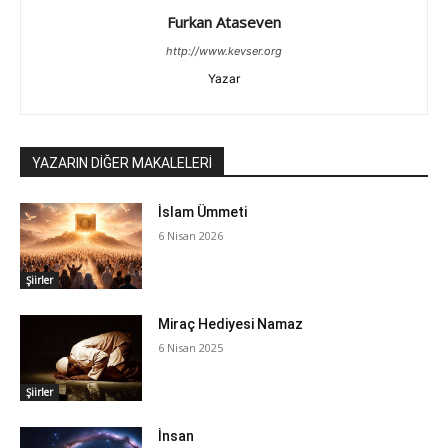
Furkan Ataseven
http://www.kevser.org
Yazar
YAZARIN DİĞER MAKALELERİ
İslam Ümmeti
6 Nisan 2026
Şiirler
Miraç Hediyesi Namaz
6 Nisan 2025
Şiirler
İnsan