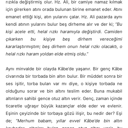
rızıkla değiştirmiş olur. Hz. Ali, bir camiye namaz kılmak
için girerken atını orada bulunan birine emanet eder. Atını
emanet ettiği kişi, atın yularını çalar. Hz. Ali pazarda aynı
kendi atının yularını bulur beş dirheme alır ve der ki;
“Bu
kişi acele etti, helal rızkı haramıyla değiştirdi. Camiden
çıkarken bu kişiye beş dirhem vereceğimi
kararlaştırmıştım; beş dirhem onun helal rızkı olacaktı, o
helal rızkı haram yoldan elde etmiş oldu.”
Aynı minvalde bir olayda Kâbe’de yaşanır. Bir genç Kâbe
civarında bir torbada bin altın bulur. Bir müddet sonra bir
ses işitir, torba bulan var mı diye, o kişiye torbada ne
olduğunu sorar ve bin altını teslim eder. Buna mukabil
altınların sahibi gence otuz altın verir. Genç, zaman içinde
ticaretle uğraşır büyük kazançlar elde eder ve evlenir.
Eşinin çeyizinde bir torbaya gözü ilişir, bu nedir der? Eşi
de;
“Merhum babam, yıllar evvel Kâbe’de bin altın