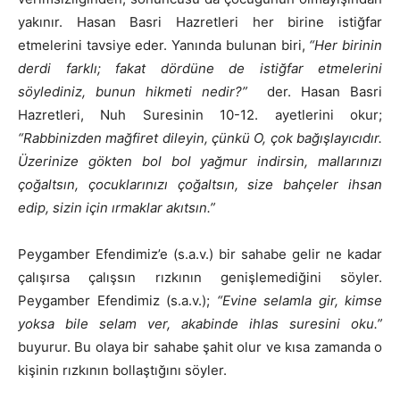
yakınır. Hasan Basri Hazretleri her birine istiğfar
etmelerini tavsiye eder. Yanında bulunan biri,
“Her birinin
derdi farklı; fakat dördüne de istiğfar etmelerini
söylediniz, bunun hikmeti nedir?”
der. Hasan Basri
Hazretleri, Nuh Suresinin 10-12. ayetlerini okur;
“Rabbinizden mağfiret dileyin, çünkü O, çok bağışlayıcıdır.
Üzerinize gökten bol bol yağmur indirsin, mallarınızı
çoğaltsın, çocuklarınızı çoğaltsın, size bahçeler ihsan
edip, sizin için ırmaklar akıtsın.”
Peygamber Efendimiz’e (s.a.v.) bir sahabe gelir ne kadar
çalışırsa çalışsın rızkının genişlemediğini söyler.
Peygamber Efendimiz (s.a.v.);
“Evine selamla gir, kimse
yoksa bile selam ver, akabinde ihlas suresini oku.”
buyurur. Bu olaya bir sahabe şahit olur ve kısa zamanda o
kişinin rızkının bollaştığını söyler.