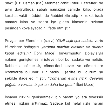
olur.”
(Hz. Osman (r.a.) Mehmet Zahit Kotku Hazretleri de
aynı doğrultuda, sabah namazını camide kılıp, orada
kerahat vakti müddetinde Rabbini zikredip iki rekat işrak
namazı kılan ve sonra işe giden kimsenin rızkının
peşinden kovalayacağını ifade etmiştir.
Peygamber Efendimiz (s.a.v.)
“Gizli açık çok sadaka verin
ki rızkınız bollaşsın, yardıma mazhar olasınız ve duanız
kabul edilsin.”
[İbni Mace] buyurmuştur. Dolayısıyla
rızkının genişlemesini isteyen bol bol sadaka vermelidir.
Rabbimiz, cömerttir, cömertleri sever ve cömertlere
ikramlarda bulunur. Bir hadis-i şerifte bu durum şu
şekilde ifade edilmiştir;
“Cömerdin evine rızık, devenin
göğsüne vurulan bıçaktan daha tez gelir.”
[İbni Mace]
İnsanın rızkını genişletmek için haram yollara tevessül
etmesi rızkını arttırmaz. Sadece kul helal rızkı haram