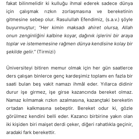
fakat bilinmelidir ki kulluğu ihmal ederek sadece dünya
için çalışmak rızkın zorlaşmasına ve bereketinin
gitmesine sebep olur. Rasulullah Efendimiz, (s.a.v.) şöyle
buyurmuştur;
“Her kimin maksadı ahiret olursa, Allah
onun zenginliğini kalbine koyar, dağınık işlerini bir araya
toplar ve istememesine rağmen dünya kendisine kolay bir
şekilde gelir.”
(Tirmizi)
Üniversiteyi bitiren memur olmak için her gün saatlerce
ders çalışan binlerce genç kardeşimiz toplamı en fazla bir
saati bulan beş vakit namazı ihmâl eder. Yıllarca didinir
durur işe girmez, işe girse kazancında bereket olmaz.
Namaz kılmamak rızkın azalmasına, kazançtaki bereketin
ortadan kalkmasına sebeptir. Bereket odur ki, gözle
görülmez kendini belli eder. Kazancı birbirine yakın olan
iki kişiden biri maişet derdi çeker, diğeri rahatlıkla geçinir,
aradaki fark berekettir.