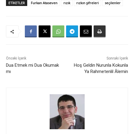
ETIKETLER
Furkan Ataseven
rızık
rızkın şifreleri
seçilenler
Önceki İçerik
Sonraki İçerik
Dua Etmek mi Dua Okumak
Hoş Geldin Nurunla Kokunla
mı
Ya Rahmetenlil Âlemin