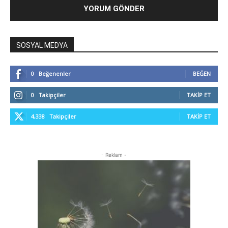
SOSYAL MEDYA
0
Beğenenler
BEĞEN
0
Takipçiler
TAKIP ET
4,338
Takipçiler
TAKIP ET
- Reklam -