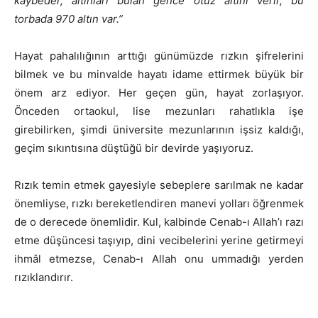
kaybeder, altınları bulan gence otuz altını verir, bu
torbada 970 altın var.”
Hayat pahalılığının arttığı günümüzde rızkın şifrelerini
bilmek ve bu minvalde hayatı idame ettirmek büyük bir
önem arz ediyor. Her geçen gün, hayat zorlaşıyor.
Önceden ortaokul, lise mezunları rahatlıkla işe
girebilirken, şimdi üniversite mezunlarının işsiz kaldığı,
geçim sıkıntısına düştüğü bir devirde yaşıyoruz.
Rızık temin etmek gayesiyle sebeplere sarılmak ne kadar
önemliyse, rızkı bereketlendiren manevi yolları öğrenmek
de o derecede önemlidir. Kul, kalbinde Cenab-ı Allah’ı razı
etme düşüncesi taşıyıp, dini vecibelerini yerine getirmeyi
ihmâl etmezse, Cenab-ı Allah onu ummadığı yerden
rızıklandırır.