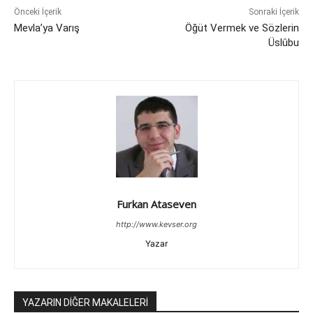
Önceki İçerik
Sonraki İçerik
Mevla’ya Varış
Öğüt Vermek ve Sözlerin
Üslûbu
Furkan Ataseven
http://www.kevser.org
Yazar
YAZARIN DİĞER MAKALELERİ