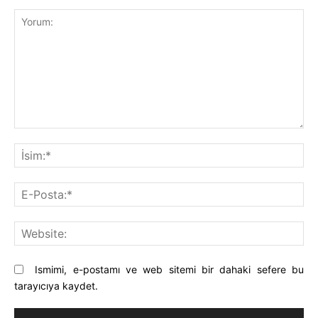
Yorum:
İsi
E-
Pos
Web
Ismimi, e-postamı ve web sitemi bir dahaki sefere bu
tarayıcıya kaydet.