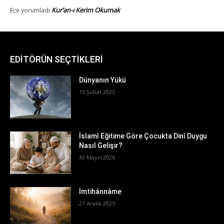
EDİTÖRÜN SEÇTİKLERİ
Dünyanın Yükü
13 Şubat 2023
İslamî Eğitime Göre Çocukta Dinî Duygu
Nasıl Gelişir?
30 Mayıs 2026
İmtihânnâme
27 Aralık 2025