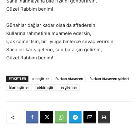
Sana inanmayana bile rızkını gönderirsin,
Güzel Rabbim benim!
Günahlar dağlar kadar olsa da affedersin,
Kullarına rahmetinle muamele edersin,
Çok cömertsin, bir iyiliğe binlerce sevap verirsin,
Sana bir karış gelene, sen bir arşın gelirsin,
Güzel Rabbim benim!
ETIKETLER
dini şiirler
Furkan Ataseven
Furkan Ataseven şiirleri
İslami şiirler
rabbim şiiri
seçilenler