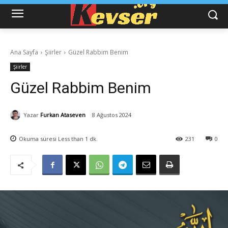
Ana Sayfa
Şiirler
Güzel Rabbim Benim
Şiirler
Güzel Rabbim Benim
Yazar
Furkan Ataseven
8 Ağustos 2024
Okuma süresi
Less than 1
dk.
231
0