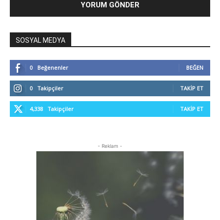
SOSYAL MEDYA
0
Beğenenler
BEĞEN
0
Takipçiler
TAKIP ET
4,338
Takipçiler
TAKIP ET
- Reklam -