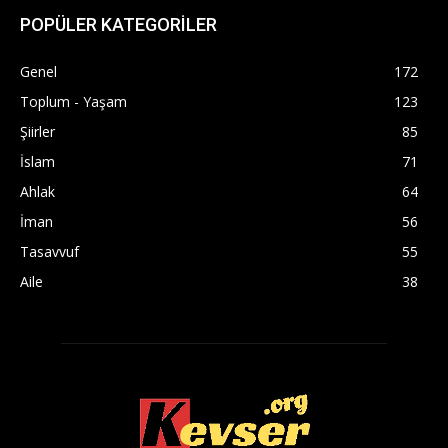
POPÜLER KATEGORİLER
Genel
172
Toplum - Yaşam
123
Şiirler
85
İslam
71
Ahlak
64
İman
56
Tasavvuf
55
Aile
38