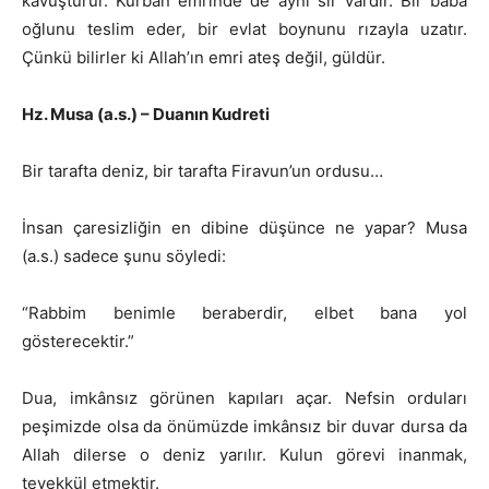
kavuşturur. Kurban emrinde de aynı sır vardır. Bir baba
oğlunu teslim eder, bir evlat boynunu rızayla uzatır.
Çünkü bilirler ki Allah’ın emri ateş değil, güldür.
Hz. Musa (a.s.) – Duanın Kudreti
Bir tarafta deniz, bir tarafta Firavun’un ordusu…
İnsan çaresizliğin en dibine düşünce ne yapar? Musa
(a.s.) sadece şunu söyledi:
“Rabbim benimle beraberdir, elbet bana yol
gösterecektir.”
Dua, imkânsız görünen kapıları açar. Nefsin orduları
peşimizde olsa da önümüzde imkânsız bir duvar dursa da
Allah dilerse o deniz yarılır. Kulun görevi inanmak,
tevekkül etmektir.