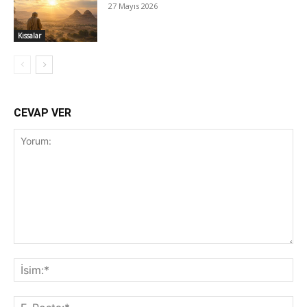
27 Mayıs 2026
Kıssalar
CEVAP VER
Yorum:
İsi
E-