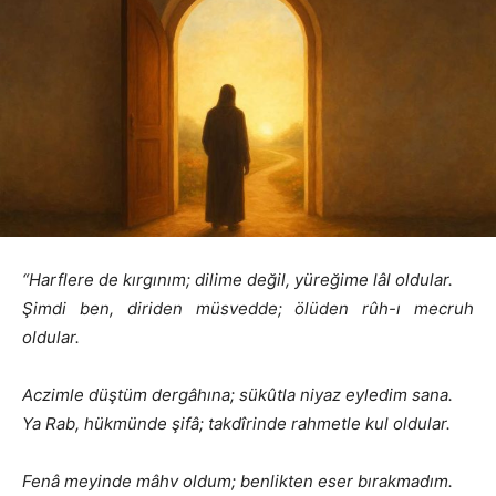
“Harflere de kırgınım; dilime değil, yüreğime lâl oldular.
Şimdi ben, diriden müsvedde; ölüden rûh-ı mecruh
oldular.
Aczimle düştüm dergâhına; sükûtla niyaz eyledim sana.
Ya Rab, hükmünde şifâ; takdîrinde rahmetle kul oldular.
Fenâ meyinde mâhv oldum; benlikten eser bırakmadım.