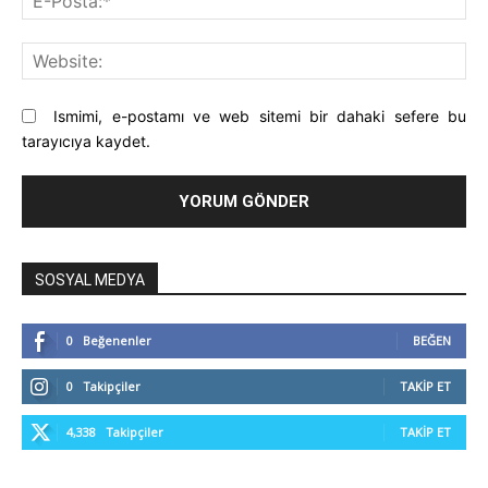
Pos
Web
Ismimi, e-postamı ve web sitemi bir dahaki sefere bu
tarayıcıya kaydet.
SOSYAL MEDYA
0
Beğenenler
BEĞEN
0
Takipçiler
TAKIP ET
4,338
Takipçiler
TAKIP ET