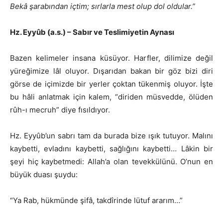
Bekâ şarabından içtim; sırlarla mest olup dol oldular.”
Hz. Eyyûb (a.s.) – Sabır ve Teslimiyetin Aynası
Bazen kelimeler insana küsüyor. Harfler, dilimize değil
yüreğimize lâl oluyor. Dışarıdan bakan bir göz bizi diri
görse de içimizde bir yerler çoktan tükenmiş oluyor. İşte
bu hâli anlatmak için kalem, “diriden müsvedde, ölüden
rûh-ı mecruh” diye fısıldıyor.
Hz. Eyyûb’un sabrı tam da burada bize ışık tutuyor. Malını
kaybetti, evladını kaybetti, sağlığını kaybetti… Lâkin bir
şeyi hiç kaybetmedi: Allah’a olan tevekkülünü. O’nun en
büyük duası şuydu:
“Ya Rab, hükmünde şifâ, takdîrinde lütuf ararım…”