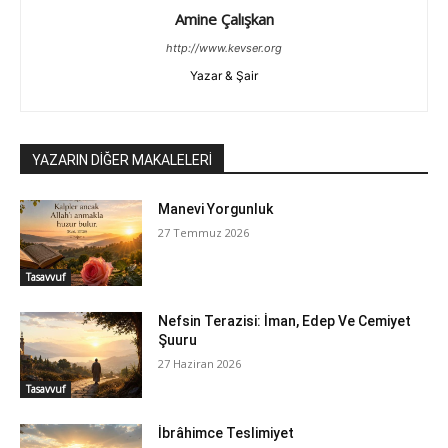
Amine Çalışkan
http://www.kevser.org
Yazar & Şair
YAZARIN DİĞER MAKALELERİ
Manevi Yorgunluk
27 Temmuz 2026
Tasavvuf
Nefsin Terazisi: İman, Edep Ve Cemiyet
Şuuru
27 Haziran 2026
Tasavvuf
İbrâhimce Teslimiyet