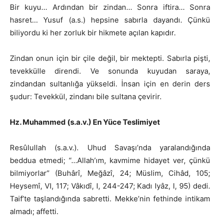
Bir kuyu… Ardından bir zindan… Sonra iftira… Sonra
hasret… Yusuf (a.s.) hepsine sabırla dayandı. Çünkü
biliyordu ki her zorluk bir hikmete açılan kapıdır.
Zindan onun için bir çile değil, bir mektepti. Sabırla pişti,
tevekkülle direndi. Ve sonunda kuyudan saraya,
zindandan sultanlığa yükseldi. İnsan için en derin ders
şudur: Tevekkül, zindanı bile sultana çevirir.
Hz. Muhammed (s.a.v.) En Yüce Teslimiyet
Resûlullah (s.a.v.). Uhud Savaşı’nda yaralandığında
beddua etmedi; “…Allah’ım, kavmime hidayet ver, çünkü
bilmiyorlar” (Buhârî, Meğâzî, 24; Müslim, Cihâd, 105;
Heysemî, VI, 117; Vâkıdî, I, 244-247; Kadı Iyâz, I, 95) dedi.
Taif’te taşlandığında sabretti. Mekke’nin fethinde intikam
almadı; affetti.