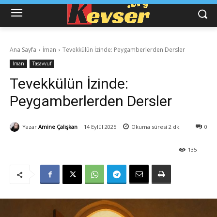
Ana Sayfa
İman
Tevekkülün İzinde: Peygamberlerden Dersler
İman
Tasavvuf
Tevekkülün İzinde:
Peygamberlerden Dersler
Yazar
Amine Çalışkan
14 Eylül 2025
Okuma süresi
2
dk.
0
135