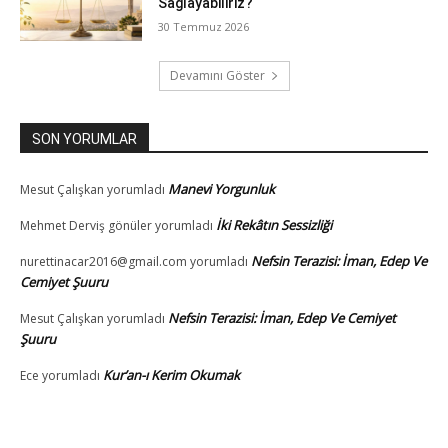
Sağlayabiliriz?
30 Temmuz 2026
Devamını Göster
SON YORUMLAR
Manevi Yorgunluk
Mesut Çalışkan
yorumladı
İki Rekâtın Sessizliği
Mehmet Derviş gönüler
yorumladı
Nefsin Terazisi: İman, Edep Ve
nurettinacar2016@gmail.com
yorumladı
Cemiyet Şuuru
Nefsin Terazisi: İman, Edep Ve Cemiyet
Mesut Çalışkan
yorumladı
Şuuru
Kur’an-ı Kerim Okumak
Ece
yorumladı