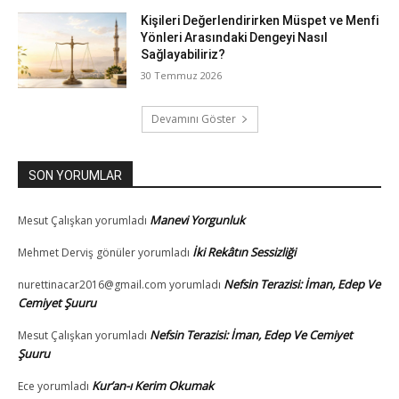
Kişileri Değerlendirirken Müspet ve Menfi
Yönleri Arasındaki Dengeyi Nasıl
Sağlayabiliriz?
30 Temmuz 2026
Devamını Göster
SON YORUMLAR
Manevi Yorgunluk
Mesut Çalışkan
yorumladı
İki Rekâtın Sessizliği
Mehmet Derviş gönüler
yorumladı
Nefsin Terazisi: İman, Edep Ve
nurettinacar2016@gmail.com
yorumladı
Cemiyet Şuuru
Nefsin Terazisi: İman, Edep Ve Cemiyet
Mesut Çalışkan
yorumladı
Şuuru
Kur’an-ı Kerim Okumak
Ece
yorumladı