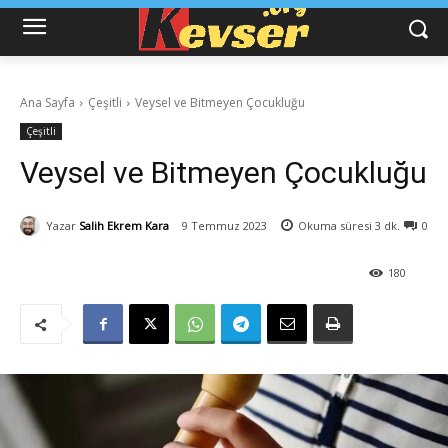
Ana Sayfa
Çeşitli
Veysel ve Bitmeyen Çocukluğu
Çeşitli
Veysel ve Bitmeyen Çocukluğu
Yazar
Salih Ekrem Kara
9 Temmuz 2023
Okuma süresi
3
dk.
0
180