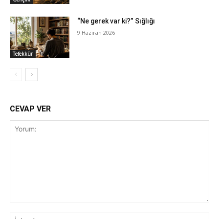
“Ne gerek var ki?” Sığlığı
9 Haziran 2026
Tefekkür
CEVAP VER
Yorum:
İsi