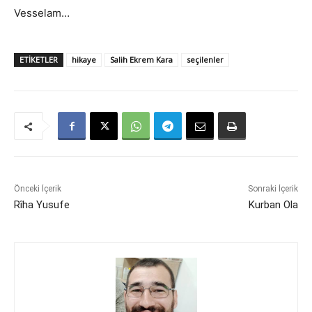
Vesselam…
ETIKETLER
hikaye
Salih Ekrem Kara
seçilenler
Önceki İçerik
Sonraki İçerik
Rîha Yusufe
Kurban Ola