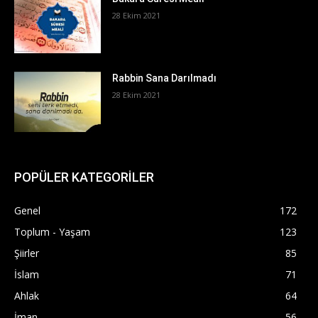
28 Ekim 2021
Rabbin Sana Darılmadı
28 Ekim 2021
POPÜLER KATEGORİLER
Genel
172
Toplum - Yaşam
123
Şiirler
85
İslam
71
Ahlak
64
İman
56