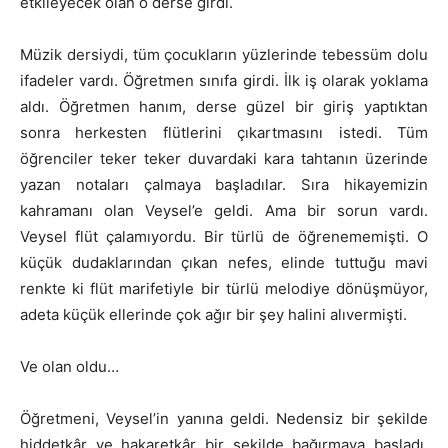
etkileyecek olan o derse girdi.
Müzik dersiydi, tüm çocukların yüzlerinde tebessüm dolu
ifadeler vardı. Öğretmen sınıfa girdi. İlk iş olarak yoklama
aldı. Öğretmen hanım, derse güzel bir giriş yaptıktan
sonra herkesten flütlerini çıkartmasını istedi. Tüm
öğrenciler teker teker duvardaki kara tahtanın üzerinde
yazan notaları çalmaya başladılar. Sıra hikayemizin
kahramanı olan Veysel’e geldi. Ama bir sorun vardı.
Veysel flüt çalamıyordu. Bir türlü de öğrenememişti. O
küçük dudaklarından çıkan nefes, elinde tuttuğu mavi
renkte ki flüt marifetiyle bir türlü melodiye dönüşmüyor,
adeta küçük ellerinde çok ağır bir şey halini alıvermişti.
Ve olan oldu…
Öğretmeni, Veysel’in yanına geldi. Nedensiz bir şekilde
hiddetkâr ve hakaretkâr bir şekilde bağırmaya başladı.