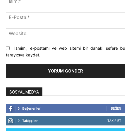
E-
Pos
Web
Ismimi, e-postamı ve web sitemi bir dahaki sefere bu
tarayıcıya kaydet.
SOSYAL MEDYA
0
Beğenenler
BEĞEN
0
Takipçiler
TAKIP ET