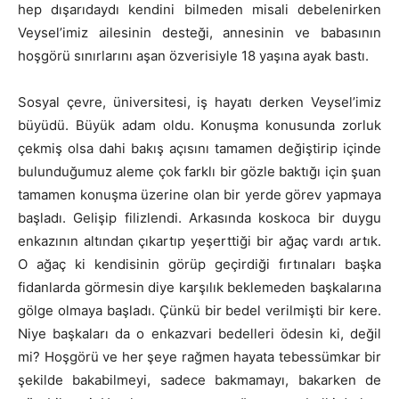
hep dışarıdaydı kendini bilmeden misali debelenirken
Veysel’imiz ailesinin desteği, annesinin ve babasının
hoşgörü sınırlarını aşan özverisiyle 18 yaşına ayak bastı.
Sosyal çevre, üniversitesi, iş hayatı derken Veysel’imiz
büyüdü. Büyük adam oldu. Konuşma konusunda zorluk
çekmiş olsa dahi bakış açısını tamamen değiştirip içinde
bulunduğumuz aleme çok farklı bir gözle baktığı için şuan
tamamen konuşma üzerine olan bir yerde görev yapmaya
başladı. Gelişip filizlendi. Arkasında koskoca bir duygu
enkazının altından çıkartıp yeşerttiği bir ağaç vardı artık.
O ağaç ki kendisinin görüp geçirdiği fırtınaları başka
fidanlarda görmesin diye karşılık beklemeden başkalarına
gölge olmaya başladı. Çünkü bir bedel verilmişti bir kere.
Niye başkaları da o enkazvari bedelleri ödesin ki, değil
mi? Hoşgörü ve her şeye rağmen hayata tebessümkar bir
şekilde bakabilmeyi, sadece bakmamayı, bakarken de