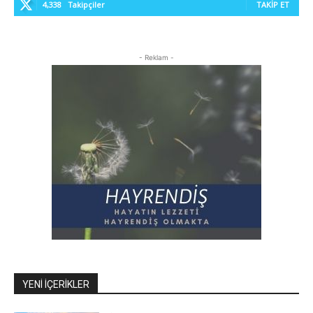
4,338
Takipçiler
TAKIP ET
- Reklam -
YENI İÇERIKLER