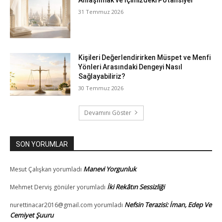
Anlaşılmak ve İçimizdeki Potansiyel
31 Temmuz 2026
Kişileri Değerlendirirken Müspet ve Menfi
Yönleri Arasındaki Dengeyi Nasıl
Sağlayabiliriz?
30 Temmuz 2026
Devamını Göster
SON YORUMLAR
Manevi Yorgunluk
Mesut Çalışkan
yorumladı
İki Rekâtın Sessizliği
Mehmet Derviş gönüler
yorumladı
Nefsin Terazisi: İman, Edep Ve
nurettinacar2016@gmail.com
yorumladı
Cemiyet Şuuru