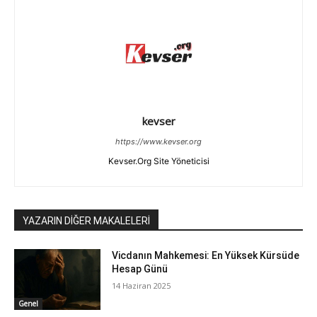
kevser
https://www.kevser.org
Kevser.Org Site Yöneticisi
YAZARIN DİĞER MAKALELERİ
Vicdanın Mahkemesi: En Yüksek Kürsüde
Hesap Günü
14 Haziran 2025
Genel