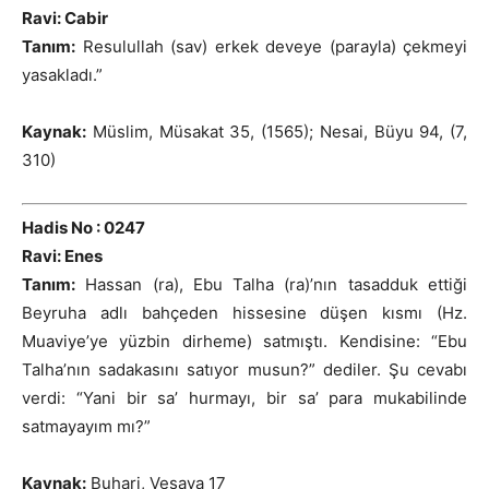
Ravi: Cabir
Tanım:
Resulullah (sav) erkek deveye (parayla) çekmeyi
yasakladı.”
Kaynak:
Müslim, Müsakat 35, (1565); Nesai, Büyu 94, (7,
310)
Hadis No : 0247
Ravi: Enes
Tanım:
Hassan (ra), Ebu Talha (ra)’nın tasadduk ettiği
Beyruha adlı bahçeden hissesine düşen kısmı (Hz.
Muaviye’ye yüzbin dirheme) satmıştı. Kendisine: “Ebu
Talha’nın sadakasını satıyor musun?” dediler. Şu cevabı
verdi: “Yani bir sa’ hurmayı, bir sa’ para mukabilinde
satmayayım mı?”
Kaynak:
Buhari, Vesaya 17