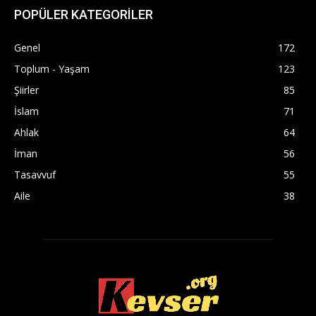
POPÜLER KATEGORİLER
Genel
172
Toplum - Yaşam
123
Şiirler
85
İslam
71
Ahlak
64
İman
56
Tasavvuf
55
Aile
38