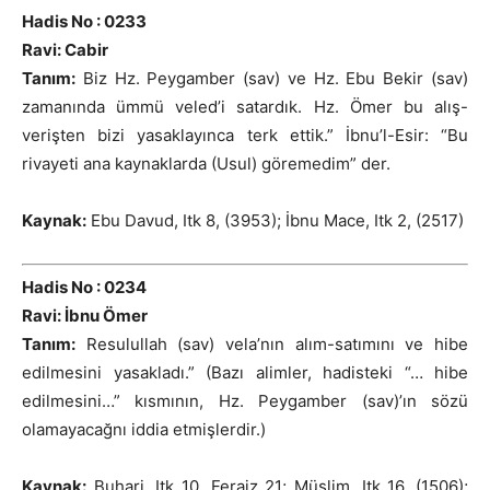
Hadis No : 0233
Ravi: Cabir
Tanım:
Biz Hz. Peygamber (sav) ve Hz. Ebu Bekir (sav)
zamanında ümmü veled’i satardık. Hz. Ömer bu alış-
verişten bizi yasaklayınca terk ettik.” İbnu’l-Esir: “Bu
rivayeti ana kaynaklarda (Usul) göremedim” der.
Kaynak:
Ebu Davud, Itk 8, (3953); İbnu Mace, Itk 2, (2517)
Hadis No : 0234
Ravi: İbnu Ömer
Tanım:
Resulullah (sav) vela’nın alım-satımını ve hibe
edilmesini yasakladı.” (Bazı alimler, hadisteki “… hibe
edilmesini…” kısmının, Hz. Peygamber (sav)’ın sözü
olamayacağnı iddia etmişlerdir.)
Kaynak:
Buhari, Itk 10, Feraiz 21; Müslim, Itk 16, (1506);