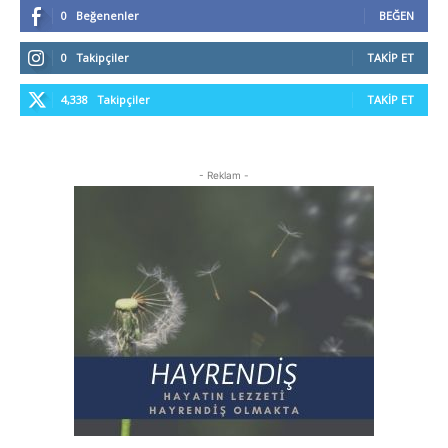
0
Beğenenler
BEĞEN
0
Takipçiler
TAKIP ET
4,338
Takipçiler
TAKIP ET
- Reklam -