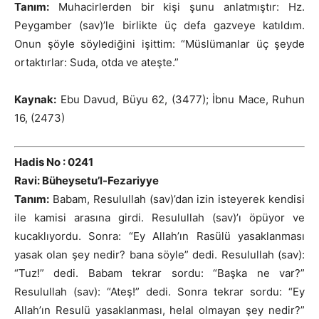
Tanım:
Muhacirlerden bir kişi şunu anlatmıştır: Hz.
Peygamber (sav)’le birlikte üç defa gazveye katıldım.
Onun şöyle söylediğini işittim: “Müslümanlar üç şeyde
ortaktırlar: Suda, otda ve ateşte.”
Kaynak:
Ebu Davud, Büyu 62, (3477); İbnu Mace, Ruhun
16, (2473)
Hadis No : 0241
Ravi: Büheysetu’l-Fezariyye
Tanım:
Babam, Resulullah (sav)’dan izin isteyerek kendisi
ile kamisi arasına girdi. Resulullah (sav)’ı öpüyor ve
kucaklıyordu. Sonra: “Ey Allah’ın Rasülü yasaklanması
yasak olan şey nedir? bana söyle” dedi. Resulullah (sav):
“Tuz!” dedi. Babam tekrar sordu: “Başka ne var?”
Resulullah (sav): “Ateş!” dedi. Sonra tekrar sordu: “Ey
Allah’ın Resulü yasaklanması, helal olmayan şey nedir?”