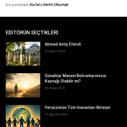
EDİTÖRÜN SEÇTİKLERİ
Ahmed Amîş Efendi
25 Mayıs 2026
Günahlar Manevi Buhranlarımızın
Kaynağı Olabilir mi?
30 Nisan 2026
Yeryüzünün Tüm İnananları Birleşin
15 Ağustos 2025