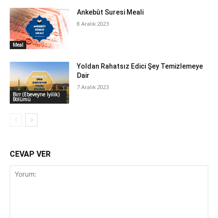
Ankebût Suresi Meali
8 Aralık 2023
Meal
Yoldan Rahatsız Edici Şey Temizlemeye
Dair
7 Aralık 2023
Birr (Ebeveyne İyilik)
Bölümü
CEVAP VER