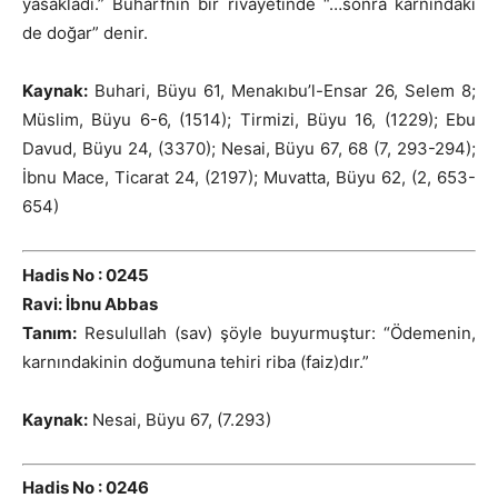
yasakladı.” Buharfnin bir rivayetinde “…sonra karnındaki
de doğar” denir.
Kaynak:
Buhari, Büyu 61, Menakıbu’l-Ensar 26, Selem 8;
Müslim, Büyu 6-6, (1514); Tirmizi, Büyu 16, (1229); Ebu
Davud, Büyu 24, (3370); Nesai, Büyu 67, 68 (7, 293-294);
İbnu Mace, Ticarat 24, (2197); Muvatta, Büyu 62, (2, 653-
654)
Hadis No : 0245
Ravi: İbnu Abbas
Tanım:
Resulullah (sav) şöyle buyurmuştur: “Ödemenin,
karnındakinin doğumuna tehiri riba (faiz)dır.”
Kaynak:
Nesai, Büyu 67, (7.293)
Hadis No : 0246