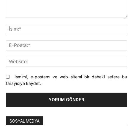
Yorum:
İsi
E-
Pos
Web
Ismimi, e-postamı ve web sitemi bir dahaki sefere bu
tarayıcıya kaydet.
SOSYAL MEDYA