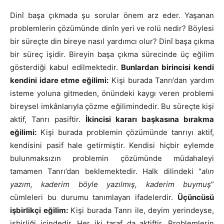
Dinî başa çıkmada şu sorular önem arz eder. Yaşanan
problemlerin çözümünde dinîn yeri ve rolü nedir? Böylesi
bir süreçte din bireye nasıl yardımcı olur? Dinî başa çıkma
bir süreç işidir. Bireyin başa çıkma sürecinde üç eğilim
gösterdiği kabul edilmektedir.
Bunlardan birincisi kendi
kendini idare etme eğilimi:
Kişi burada Tanrı’dan yardım
isteme yoluna gitmeden, önündeki kaygı veren problemi
bireysel imkânlarıyla çözme eğilimindedir. Bu süreçte kişi
aktif, Tanrı pasiftir.
İkincisi kararı başkasına bırakma
eğilimi:
Kişi burada problemin çözümünde tanrıyı aktif,
kendisini pasif hale getirmiştir. Kendisi hiçbir eylemde
bulunmaksızın problemin çözümünde müdahaleyi
tamamen Tanrı’dan beklemektedir. Halk dilindeki “
alın
yazım, kaderim böyle yazılmış, kaderim buymuş
”
cümleleri bu durumu tanımlayan ifadelerdir.
Üçüncüsü
işbirlikçi eğilim:
Kişi burada Tanrı ile, deyim yerindeyse,
işbirliği içindedir. Her iki taraf da aktiftir. Problemlerin