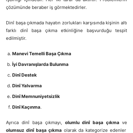
çözümünde beraber iş görmektedirler.
Dinî başa çıkmada hayatın zorlukları karşısında kişinin altı
farklı dinî başa çıkma etkinliğine başvurduğu tespit
edilmiştir.
Manevi Temelli Başa Çıkma
İyi Davranışlarda Bulunma
Dinî Destek
Dinî Yalvarma
Dinî Memnuniyetsizlik
Dinî Kaçınma
.
Ayrıca dinî başa çıkmayı,
olumlu dinî başa çıkma
ve
olumsuz dinî başa çıkma
olarak da kategorize edenler