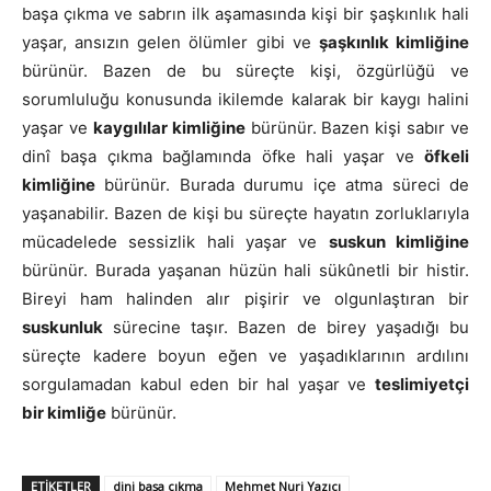
başa çıkma ve sabrın ilk aşamasında kişi bir şaşkınlık hali
yaşar, ansızın gelen ölümler gibi ve
şaşkınlık kimliğine
bürünür. Bazen de bu süreçte kişi, özgürlüğü ve
sorumluluğu konusunda ikilemde kalarak bir kaygı halini
yaşar ve
kaygılılar kimliğine
bürünür. Bazen kişi sabır ve
dinî başa çıkma bağlamında öfke hali yaşar ve
öfkeli
kimliğine
bürünür. Burada durumu içe atma süreci de
yaşanabilir. Bazen de kişi bu süreçte hayatın zorluklarıyla
mücadelede sessizlik hali yaşar ve
suskun kimliğine
bürünür. Burada yaşanan hüzün hali sükûnetli bir histir.
Bireyi ham halinden alır pişirir ve olgunlaştıran bir
suskunluk
sürecine taşır. Bazen de birey yaşadığı bu
süreçte kadere boyun eğen ve yaşadıklarının ardılını
sorgulamadan kabul eden bir hal yaşar ve
teslimiyetçi
bir kimliğe
bürünür.
ETIKETLER
dini başa çıkma
Mehmet Nuri Yazıcı