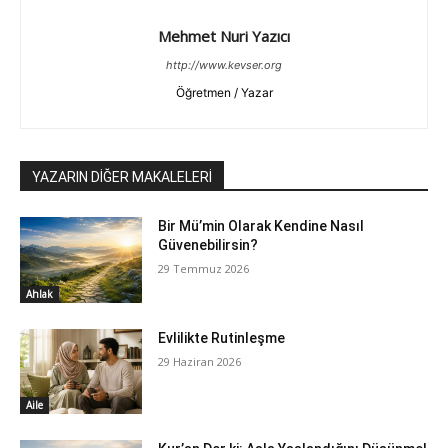
Mehmet Nuri Yazıcı
http://www.kevser.org
Öğretmen / Yazar
YAZARIN DİĞER MAKALELERİ
Bir Mü’min Olarak Kendine Nasıl
Güvenebilirsin?
29 Temmuz 2026
Ahlak
Evlilikte Rutinleşme
29 Haziran 2026
Aile