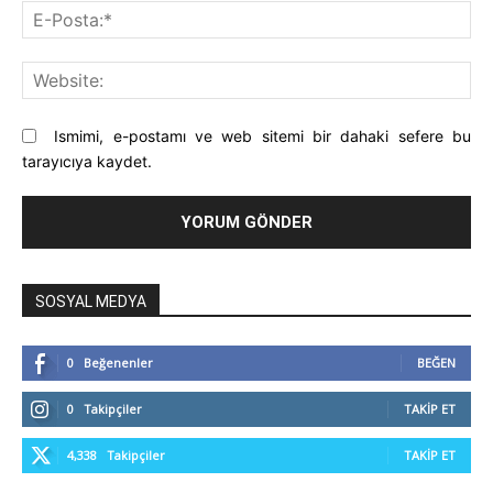
E-
Pos
Web
Ismimi, e-postamı ve web sitemi bir dahaki sefere bu
tarayıcıya kaydet.
SOSYAL MEDYA
0
Beğenenler
BEĞEN
0
Takipçiler
TAKIP ET
4,338
Takipçiler
TAKIP ET