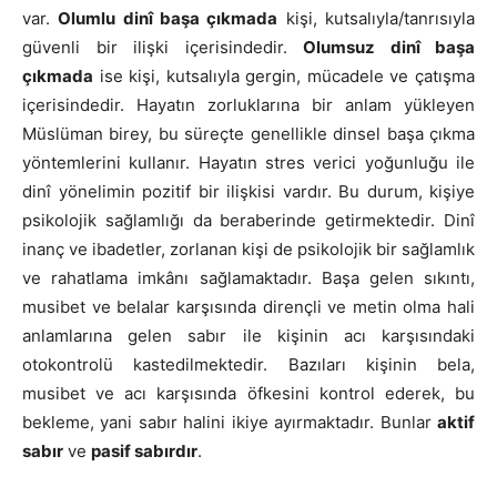
var.
Olumlu dinî başa çıkmada
kişi, kutsalıyla/tanrısıyla
güvenli bir ilişki içerisindedir.
Olumsuz dinî başa
çıkmada
ise kişi, kutsalıyla gergin, mücadele ve çatışma
içerisindedir. Hayatın zorluklarına bir anlam yükleyen
Müslüman birey, bu süreçte genellikle dinsel başa çıkma
yöntemlerini kullanır. Hayatın stres verici yoğunluğu ile
dinî yönelimin pozitif bir ilişkisi vardır. Bu durum, kişiye
psikolojik sağlamlığı da beraberinde getirmektedir. Dinî
inanç ve ibadetler, zorlanan kişi de psikolojik bir sağlamlık
ve rahatlama imkânı sağlamaktadır. Başa gelen sıkıntı,
musibet ve belalar karşısında dirençli ve metin olma hali
anlamlarına gelen sabır ile kişinin acı karşısındaki
otokontrolü kastedilmektedir. Bazıları kişinin bela,
musibet ve acı karşısında öfkesini kontrol ederek, bu
bekleme, yani sabır halini ikiye ayırmaktadır. Bunlar
aktif
sabır
ve
pasif sabırdır
.