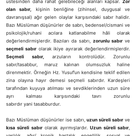
üstesinden daha rahat gelebileceği alanları kapsar.
Zor
olan sabır,
kişinin benliğine (zihinsel, duygusal ve
davranışsal) ağır gelen olaylar karşısındaki sabır halidir.
Bazı Müslüman düşünürler de sabrı, bedensel/cismani ve
psikolojik/ruhani acılara katlanabilme hâli olarak
değerlendirmişlerdir. Bazıları da sabrı,
zorunlu sabır
ve
seçmeli sabır
olarak ikiye ayırarak değerlendirmişlerdir.
Seçmeli sabır,
arzuların kontrolüdür. Zorunlu
sabır/tasabbur, maruz kalınan olumsuzluk haline
direnmektir. Örneğin Hz. Yusuf’un kendisine teklif edilen
zina olayına hayır demesi seçmeli sabırdır. Kardeşleri
tarafından kuyuya atılması ve sevdiklerinden uzun süre
ayrı kalması karşısındaki tavrı zorunlu
sabırdır yani tasabburdur.
Bazı Müslüman düşünürler ise sabrı,
uzun süreli sabır
ve
kısa süreli sabır
olarak ayırmışlardır.
Uzun süreli sabır
,
yaşlılık, ağır/ kronik hastalık, engellilik, sosyal ve