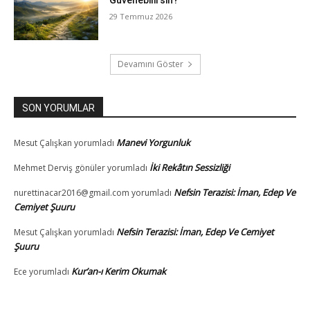
Güvenebilirsin?
29 Temmuz 2026
Devamını Göster
SON YORUMLAR
Manevi Yorgunluk
Mesut Çalışkan
yorumladı
İki Rekâtın Sessizliği
Mehmet Derviş gönüler
yorumladı
Nefsin Terazisi: İman, Edep Ve
nurettinacar2016@gmail.com
yorumladı
Cemiyet Şuuru
Nefsin Terazisi: İman, Edep Ve Cemiyet
Mesut Çalışkan
yorumladı
Şuuru
Kur’an-ı Kerim Okumak
Ece
yorumladı