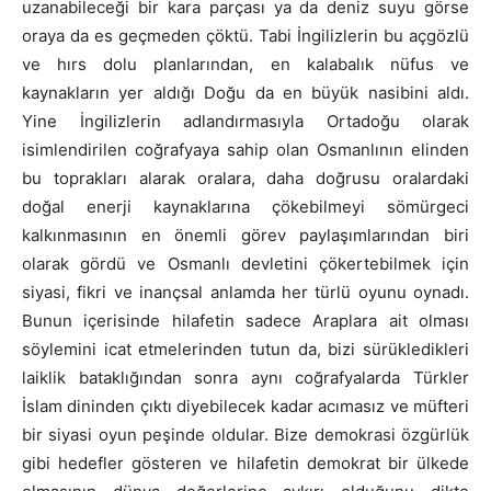
uzanabileceği bir kara parçası ya da deniz suyu görse
oraya da es geçmeden çöktü. Tabi İngilizlerin bu açgözlü
ve hırs dolu planlarından, en kalabalık nüfus ve
kaynakların yer aldığı Doğu da en büyük nasibini aldı.
Yine İngilizlerin adlandırmasıyla Ortadoğu olarak
isimlendirilen coğrafyaya sahip olan Osmanlının elinden
bu toprakları alarak oralara, daha doğrusu oralardaki
doğal enerji kaynaklarına çökebilmeyi sömürgeci
kalkınmasının en önemli görev paylaşımlarından biri
olarak gördü ve Osmanlı devletini çökertebilmek için
siyasi, fikri ve inançsal anlamda her türlü oyunu oynadı.
Bunun içerisinde hilafetin sadece Araplara ait olması
söylemini icat etmelerinden tutun da, bizi sürükledikleri
laiklik bataklığından sonra aynı coğrafyalarda Türkler
İslam dininden çıktı diyebilecek kadar acımasız ve müfteri
bir siyasi oyun peşinde oldular. Bize demokrasi özgürlük
gibi hedefler gösteren ve hilafetin demokrat bir ülkede