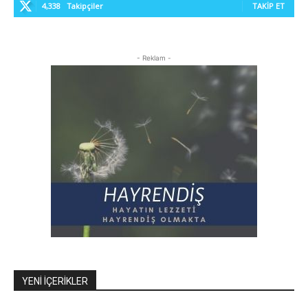
4,338
Takipçiler
TAKIP ET
- Reklam -
YENI İÇERIKLER