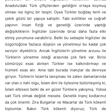
Anadolu’daki Türk çiftçilerden geldiğini ortaya koymuş
olması ise ilginç bir tespit. Oysa Türkler buğday tenli ve
çekik gözlü bir yapıya sahiptir. Tabi evlilikler ve coğrafi
yapının insan fiziği ve genetiği üzerinde yaptığı
değişikliklerin İngilizler üzerinde biraz daha fazla etki
etmiş yorumuna varabiliriz. Belki bu sebeple İngilizler de
özgürlüğüne fazlaca düşkün ve yönetmeyi bu kadar çok
seviyor diyebiliriz. Ancak İngilizlerin yönetme arzusu ile
Türklerin yönetme isteği arasında çok fark var. Birisi
sömürüyü esas alırken Türkler ise kalkındırmayı ve
hizmeti esas alır. Ama tabi burada inançlar da devreye
giriyor. Türklerin İslam’la tanışması ile zaten damarlarında
var olan o ilahi olgu, İslam dini ile öylesine bütünleşmiş ki,
İslam elbisesi belki de en güzel Türklere yakışmış. Yoksa
salt Türk olmak değildi mesele. Genetik inanç kodlarınız
da çok önemli. Zira Bulgarlar ve Macarlar da Türk kökenli
toplumlar. Bakın Türk kökenli diyoruz; Türk de