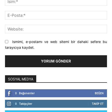
E-
Pos
Web
Ismimi, e-postamı ve web sitemi bir dahaki sefere bu
tarayıcıya kaydet.
SOSYAL MEDYA
0
Beğenenler
BEĞEN
0
Takipçiler
TAKIP ET