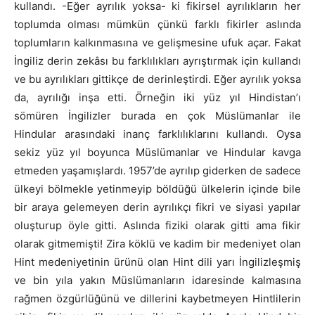
kullandı. -Eğer ayrılık yoksa- ki fikirsel ayrılıkların her
toplumda olması mümkün çünkü farklı fikirler aslında
toplumların kalkınmasına ve gelişmesine ufuk açar. Fakat
İngiliz derin zekâsı bu farklılıkları ayrıştırmak için kullandı
ve bu ayrılıkları gittikçe de derinleştirdi. Eğer ayrılık yoksa
da, ayrılığı inşa etti. Örneğin iki yüz yıl Hindistan’ı
sömüren İngilizler burada en çok Müslümanlar ile
Hindular arasındaki inanç farklılıklarını kullandı. Oysa
sekiz yüz yıl boyunca Müslümanlar ve Hindular kavga
etmeden yaşamışlardı. 1957’de ayrılıp giderken de sadece
ülkeyi bölmekle yetinmeyip böldüğü ülkelerin içinde bile
bir araya gelemeyen derin ayrılıkçı fikri ve siyasi yapılar
oluşturup öyle gitti. Aslında fiziki olarak gitti ama fikir
olarak gitmemişti! Zira köklü ve kadim bir medeniyet olan
Hint medeniyetinin ürünü olan Hint dili yarı İngilizleşmiş
ve bin yıla yakın Müslümanların idaresinde kalmasına
rağmen özgürlüğünü ve dillerini kaybetmeyen Hintlilerin