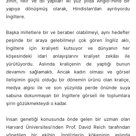
zihin, fikir ve dil yapıları iki yüz yılda Anglo-Hind bir
yapıya dönüşmüş olarak, Hindistan’dan ayrılıyordu
İngiltere.
Başka milletlere bir ve beraber olabilmeyi, aynı hedefler
peşinde bir araya gelebilmeyi çok gören İngiliz aklı,
İngiltere için kraliyeti kutsuyor ve dünyanın her
köşesindeki idari anlayışlarını kraliyet zekâsı ile
yürütüyordu. Aslında kraliçenin de yaptığı bunun
devamını sağlamaktı. Ancak kadın olması ve görsel
iletişimin güçlü olduğu bir dönemin ürünü olan kraliçe,
medya algısı ile ve son yüzyılda perde önünde suya
sabuna dokunmayan bir İngiltere görseli ile toplumlara
şirin gözükmekteydi o kadar.
İnsan genetiği konusunda önde gelen bir uzman olan
Harvard Üniversitesi’nden Prof. David Reich tarafından
yönetilen bir ekibin, İngilizlerin kökeninin aslında