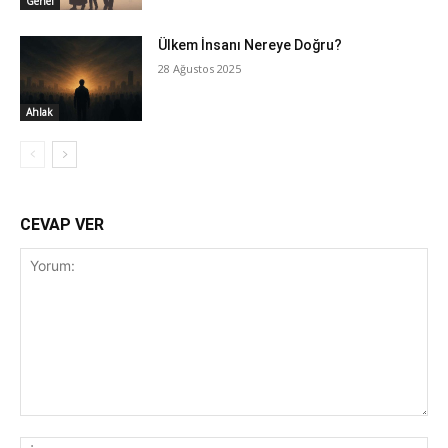
Genel
Ülkem İnsanı Nereye Doğru?
28 Ağustos 2025
Ahlak
CEVAP VER
Yorum:
İsi