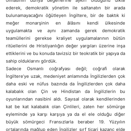
olmasının dünya değerlerine aykırı olduğunu dikte
ederek, demokratik yönetim ile saltanatın bir arada
bulunamayacağını öğütleyen İngiltere, bir de baktık ki
meğer monarşinin en âlâsını kendi ülkesinde
uygulamakta ve aynı zamanda gerek demokratik
teamüllerini gerekse kraliyet uygulamalarının bütün
ritüellerini de Hristiyanlığın değer yargıları üzerine inşa
ettiklerini ve bu konuda tavizsiz bir teokratik bir yapıya da
sahip olduklarını gördük.
Sadece Osmanlı coğrafyası değil; coğrafi olarak
İngiltere’ye uzak, medeniyet anlamında İngilizlerden çok
daha eski ve nüfus bazında da İngilizlerden çok daha
kalabalık olan Çin ve Hindistan da İngilizlerin bu
oyunlarından nasibini aldı. Sayısal olarak kendilerinden
kat be kat kalabalık olan Çinlileri, zaten her sömürge
eyleminde ya karşı karşıya ya da el ele olduğu diğer
büyük sömürgeci Fransızlarla beraber 19. Yüzyılın
ortalarında mağlup eden İngilizler sırf ticari kazanç elde