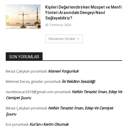
Kişileri Değerlendirirken Müspet ve Menfi
Yönleri Arasındaki Dengeyi Nasıl
Sağlayabiliriz?
30 Temmuz 2026
Devamını Göster
SON YORUMLAR
Manevi Yorgunluk
Mesut Çalışkan
yorumladı
İki Rekâtın Sessizliği
Mehmet Derviş gönüler
yorumladı
Nefsin Terazisi: İman, Edep Ve
nurettinacar2016@gmail.com
yorumladı
Cemiyet Şuuru
Nefsin Terazisi: İman, Edep Ve Cemiyet
Mesut Çalışkan
yorumladı
Şuuru
Kur’an-ı Kerim Okumak
Ece
yorumladı