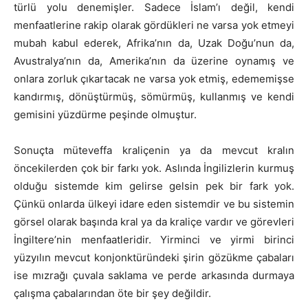
türlü yolu denemişler. Sadece İslam’ı değil, kendi
menfaatlerine rakip olarak gördükleri ne varsa yok etmeyi
mubah kabul ederek, Afrika’nın da, Uzak Doğu’nun da,
Avustralya’nın da, Amerika’nın da üzerine oynamış ve
onlara zorluk çıkartacak ne varsa yok etmiş, edememişse
kandırmış, dönüştürmüş, sömürmüş, kullanmış ve kendi
gemisini yüzdürme peşinde olmuştur.
Sonuçta müteveffa kraliçenin ya da mevcut kralın
öncekilerden çok bir farkı yok. Aslında İngilizlerin kurmuş
olduğu sistemde kim gelirse gelsin pek bir fark yok.
Çünkü onlarda ülkeyi idare eden sistemdir ve bu sistemin
görsel olarak başında kral ya da kraliçe vardır ve görevleri
İngiltere’nin menfaatleridir. Yirminci ve yirmi birinci
yüzyılın mevcut konjonktüründeki şirin gözükme çabaları
ise mızrağı çuvala saklama ve perde arkasında durmaya
çalışma çabalarından öte bir şey değildir.