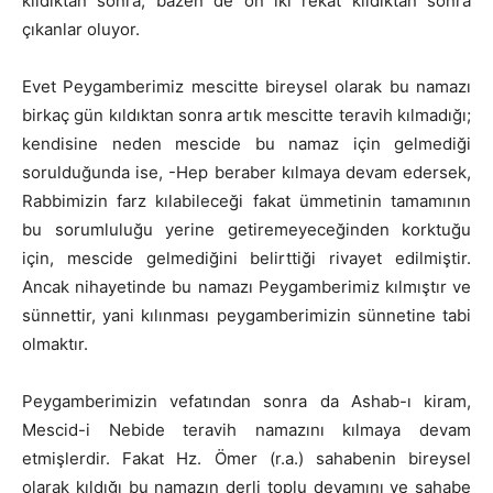
kıldıktan sonra; bazen de on iki rekât kıldıktan sonra
çıkanlar oluyor.
Evet Peygamberimiz mescitte bireysel olarak bu namazı
birkaç gün kıldıktan sonra artık mescitte teravih kılmadığı;
kendisine neden mescide bu namaz için gelmediği
sorulduğunda ise, -Hep beraber kılmaya devam edersek,
Rabbimizin farz kılabileceği fakat ümmetinin tamamının
bu sorumluluğu yerine getiremeyeceğinden korktuğu
için, mescide gelmediğini belirttiği rivayet edilmiştir.
Ancak nihayetinde bu namazı Peygamberimiz kılmıştır ve
sünnettir, yani kılınması peygamberimizin sünnetine tabi
olmaktır.
Peygamberimizin vefatından sonra da Ashab-ı kiram,
Mescid-i Nebide teravih namazını kılmaya devam
etmişlerdir. Fakat Hz. Ömer (r.a.) sahabenin bireysel
olarak kıldığı bu namazın derli toplu devamını ve sahabe