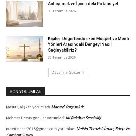
Anlaşılmak ve İçimizdeki Potansiyel
31 Temmuz 2026
Kişileri Değerlendirirken Müspet ve Menfi
Yönleri Arasındaki Dengeyi Nasıl
Sağlayabiliriz?
30 Temmuz 2026
Devamını Göster
SON YORUMLAR
Manevi Yorgunluk
Mesut Çalışkan
yorumladı
İki Rekâtın Sessizliği
Mehmet Derviş gönüler
yorumladı
Nefsin Terazisi: İman, Edep Ve
nurettinacar2016@gmail.com
yorumladı
Cemiyet Şuuru