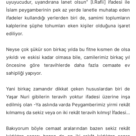
uyuyucudur, uyandırana lanet olsun” [İ.Rafii] ifadesi ile
İslam peygamberinin pek az yerde lanetle muhatap eden
ifadeler kullandığı yerlerden biri de, samimi toplumların
kalplerine şüphe tohumları eken kişiler olduğuna işaret
ediliyor.
Neyse çok şükür son birkaç yılda bu fitne kısmen de olsa
yıkıldı ve eskisi kadar olmasa bile, camilerimiz birkaç yıl
öncesine göre teravihlerde daha fazla cemaate ev
sahipliği yapıyor.
Yani birkaç zamandır dikkat çeken hususlardan biri de
Yaşar Nuri gibilerin teravih yoktur ifadesi üzerine inşa
edilmiş olan -Ya aslında varda Peygamberimiz yirmi rekât
kılmamış da sekiz veya on iki rekât teravih kılmış! İfadesi…
Bakıyorum böyle cemaat aralarından bazen sekiz rekât