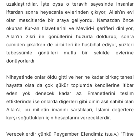
uzaklaştırdılar. İşte oysa o teravih sayesinde insanlar
iftardan sonra heyecanla evlerinden çıkıyor, Allah’ın evi
olan mescitlerde bir araya geliyordu. Namazdan önce
okunan Kur-an tilavetlerini ve Mevlid-i şerifleri dinliyor,
Allah’ın zikri ile gönüllerini huzurla doldurup; sonra
camiden çıkarken de birbirleri ile hasbihal ediyor, yüzleri
tebessümle gönülleri mutlu bir şekilde evlerine
dönüyorlardı.
Nihayetinde onlar öldü gitti ve her ne kadar birkaç tanesi
hayatta olsa da çok şükür toplumda kendilerine itibar
eden yok denecek kadar az. Emanetlerini teslim
ettiklerinde ise onlarda diğerleri gibi dinin asıl sahibi olan
Allah’a, bu milletin imanını sarstıkları, İslami değerlere
karşı soğuttukları için hesaplarını vereceklerdir.
Vereceklerdir çünkü Peygamber Efendimiz (s.a.v.) “Fitne