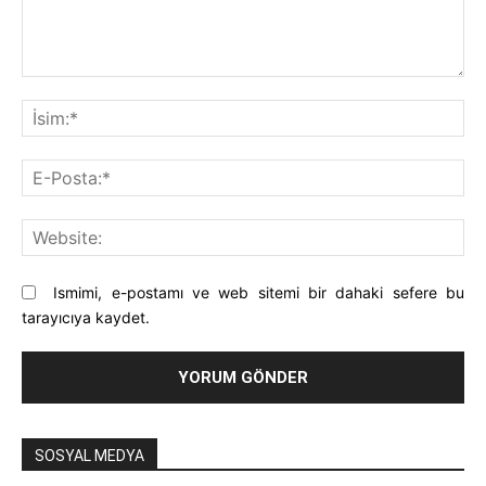
Yorum:
İsi
E-
Pos
Web
Ismimi, e-postamı ve web sitemi bir dahaki sefere bu
tarayıcıya kaydet.
SOSYAL MEDYA