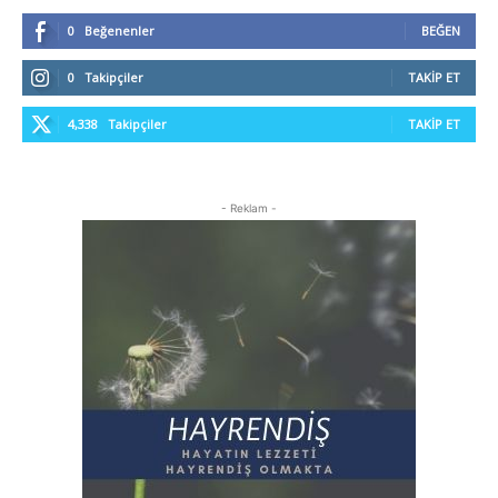
0
Beğenenler
BEĞEN
0
Takipçiler
TAKIP ET
4,338
Takipçiler
TAKIP ET
- Reklam -