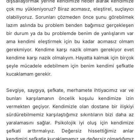
dışsallaştırmak yerine kendimize hedef alarak kendimize
çok mu yükleniyoruz? Biraz acımasız, eleştirel, suçlayıcı
olabiliyoruz. Sorunları çözmeden önce şunu görebilmek
lazım aslında bu problem benden bağımsız gerçekleşen
bir durum ya da bu problemde benim de yanlışlarım var
ama kendimi eleştirmek için bu kadar acımasız olmam
gerekmiyor. Kendime karşı nazik olmam gerekiyor evet
kendime karşı nazik olmalıyım. Hayatta kalmak için birçok
şeyle mücadele edebilmem için benim kendimi şefkatle
kucaklamam gerekir.
Sevgiye, saygıya, şefkate, merhamete ihtiyacımız var ve
bunları karşılamanın öncelik koşulu kendimize izin
vermekten geçiyor. Kendimizle olan dostane bir ilişkiyi
sürdürebilmemiz karşılaştığımız sıkıntıların bizi daha az
yaralamasını sağlar. Psikolojik iyi oluş için kendimize
şefkati arttırmalıyız. Değersiz hissettiğimiz anlar
kendimizi şefkatle kucaklamamız ve değersiz olmadığımız