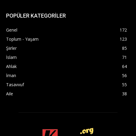
POPÜLER KATEGORİLER
Genel
172
Toplum - Yaşam
123
Şiirler
85
İslam
71
Ahlak
64
İman
56
Tasavvuf
55
Aile
38