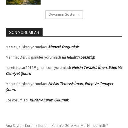
Devamını Göster
SON YORUMLAR
Manevi Yorgunluk
Mesut Çalışkan
yorumladı
İki Rekâtın Sessizliği
Mehmet Derviş gönüler
yorumladı
Nefsin Terazisi: İman, Edep Ve
nurettinacar2016@gmail.com
yorumladı
Cemiyet Şuuru
Nefsin Terazisi: İman, Edep Ve Cemiyet
Mesut Çalışkan
yorumladı
Şuuru
Kur’an-ı Kerim Okumak
Ece
yorumladı