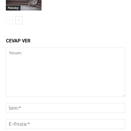
Psikoloji
CEVAP VER
Yorum:
İsi
E-
Pos