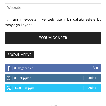
Web
Ismimi, e-postamı ve web sitemi bir dahaki sefere bu
tarayıcıya kaydet.
SOSYAL MEDYA
0
Beğenenler
BEĞEN
0
Takipçiler
TAKIP ET
4,338
Takipçiler
TAKIP ET
- Reklam -