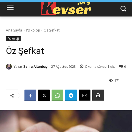
Ana Sayfa
Psikoloji
Öz Şefkat
Psikoloji
Öz Şefkat
Yazar
Zehra Altunbay
27 Ağustos 2023
Okuma süresi
1
dk.
0
171