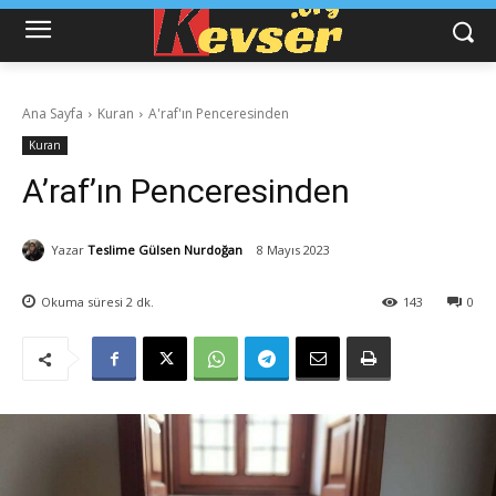
Ana Sayfa
Kuran
A'raf'ın Penceresinden
Kuran
A’raf’ın Penceresinden
Yazar
Teslime Gülsen Nurdoğan
8 Mayıs 2023
Okuma süresi
2
dk.
143
0