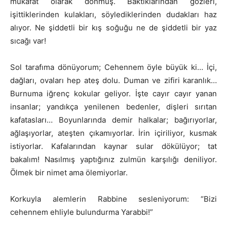
mükafat olarak dönmüş. Baktıklarından gözleri,
işittiklerinden kulakları, söylediklerinden dudakları haz
alıyor. Ne şiddetli bir kış soğuğu ne de şiddetli bir yaz
sıcağı var!
Sol tarafıma dönüyorum; Cehennem öyle büyük ki… İçi,
dağları, ovaları hep ateş dolu. Duman ve zifiri karanlık…
Burnuma iğrenç kokular geliyor. İşte cayır cayır yanan
insanlar; yandıkça yenilenen bedenler, dişleri sırıtan
kafatasları… Boyunlarında demir halkalar; bağırıyorlar,
ağlaşıyorlar, ateşten çıkamıyorlar. İrin içiriliyor, kusmak
istiyorlar. Kafalarından kaynar sular dökülüyor; tat
bakalım! Nasılmış yaptığınız zulmün karşılığı deniliyor.
Ölmek bir nimet ama ölemiyorlar.
Korkuyla alemlerin Rabbine sesleniyorum: “Bizi
cehennem ehliyle bulundurma Yarabbi!”