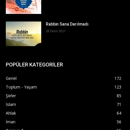
Rabbin Sana Darılmadı
28 Ekim 2021
POPÜLER KATEGORİLER
Genel
172
Toplum - Yaşam
123
Şiirler
85
İslam
71
Ahlak
64
İman
56