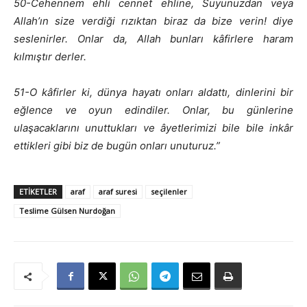
50-Cehennem ehli cennet ehline, Suyunuzdan veya
Allah’ın size verdiği rızıktan biraz da bize verin! diye
seslenirler. Onlar da, Allah bunları kâfirlere haram
kılmıştır derler.
51-O kâfirler ki, dünya hayatı onları aldattı, dinlerini bir
eğlence ve oyun edindiler. Onlar, bu günlerine
ulaşacaklarını unuttukları ve âyetlerimizi bile bile inkâr
ettikleri gibi biz de bugün onları unuturuz.”
ETIKETLER
araf
araf suresi
seçilenler
Teslime Gülsen Nurdoğan