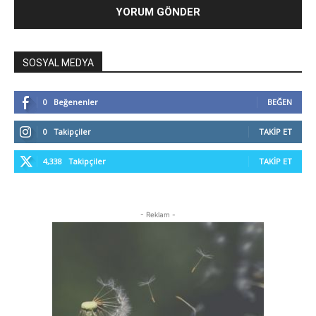
SOSYAL MEDYA
0
Beğenenler
BEĞEN
0
Takipçiler
TAKIP ET
4,338
Takipçiler
TAKIP ET
- Reklam -