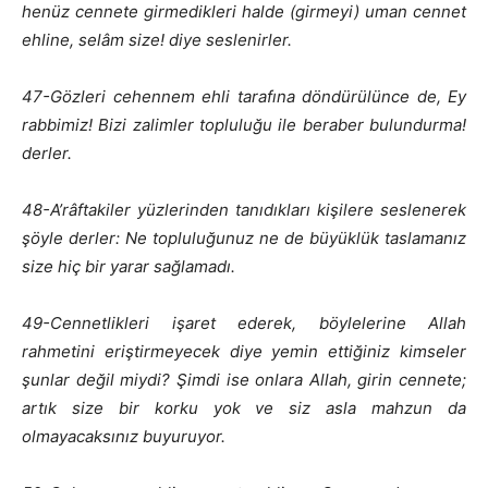
henüz cennete girmedikleri halde (girmeyi) uman cennet
ehline, selâm size! diye seslenirler.
47-Gözleri cehennem ehli tarafına döndürülünce de, Ey
rabbimiz! Bizi zalimler topluluğu ile beraber bulundurma!
derler.
48-A’râftakiler yüzlerinden tanıdıkları kişilere seslenerek
şöyle derler: Ne topluluğunuz ne de büyüklük taslamanız
size hiç bir yarar sağlamadı.
49-Cennetlikleri işaret ederek, böylelerine Allah
rahmetini eriştirmeyecek diye yemin ettiğiniz kimseler
şunlar değil miydi? Şimdi ise onlara Allah, girin cennete;
artık size bir korku yok ve siz asla mahzun da
olmayacaksınız buyuruyor.