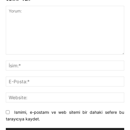
Yorum:
İsi
E-
Pos
Web
Ismimi, e-postamı ve web sitemi bir dahaki sefere bu
tarayıcıya kaydet.