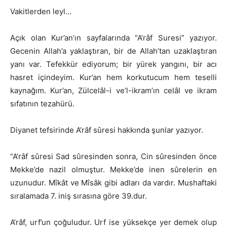
Vakitlerden leyl…
Açık olan Kur’an’ın sayfalarında “A’râf Suresi” yazıyor.
Gecenin Allah’a yaklaştıran, bir de Allah’tan uzaklaştıran
yanı var. Tefekkür ediyorum; bir yürek yangını, bir acı
hasret içindeyim. Kur’an hem korkutucum hem teselli
kaynağım. Kur’an, Zülcelâl-i ve’l-ikram’ın celâl ve ikram
sıfatının tezahürü.
Diyanet tefsirinde A’râf sûresi hakkında şunlar yazıyor.
“A’râf sûresi Sad sûresinden sonra, Cin sûresinden önce
Mekke’de nazil olmuştur. Mekke’de inen sûrelerin en
uzunudur. Mîkât ve Mîsâk gibi adları da vardır. Mushaftaki
sıralamada 7. iniş sırasına göre 39.dur.
A’râf, urf’un çoğuludur. Urf ise yüksekçe yer demek olup