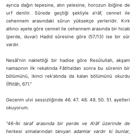
ayrıca dağın tepesine, atın yelesine, horozun ibiğine de
urf denilir. Sûrede geçtiği şekliyle a’râf, cennet ile
cehennem arasındaki sûrun yüksekçe yerleridir. Kırk
altıncı ayete göre cennet ile cehennem arasında bir hicab
(perde, duvar) Hadid sûresine göre (57/13) ise bir sûr
vardır.
Nesâî’nin naklettiği bir hadise göre Resûlullah, akşam
namazının ilk rekatında Fâtiha’dan sonra bu sûrenin bir
bölümünü, ikinci rek‘atında da kalan bölümünü okurdu
(İftitâh, 67).”
Gecenin ulvi sessizliğinde 46. 47. 48. 49. 50. 51. ayetleri
okuyorum.
“46-İki taraf arasında bir perde ve A‘râf üzerinde de
herkesi simalarından tanıyan adamlar vardır ki bunlar,