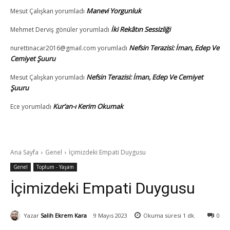
Manevi Yorgunluk
Mesut Çalışkan
yorumladı
İki Rekâtın Sessizliği
Mehmet Derviş gönüler
yorumladı
Nefsin Terazisi: İman, Edep Ve
nurettinacar2016@gmail.com
yorumladı
Cemiyet Şuuru
Nefsin Terazisi: İman, Edep Ve Cemiyet
Mesut Çalışkan
yorumladı
Şuuru
Kur’an-ı Kerim Okumak
Ece
yorumladı