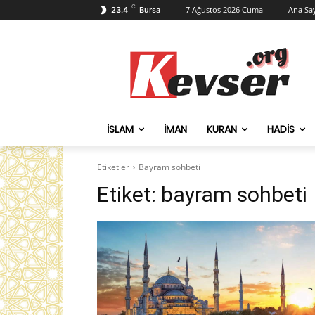
C
7 Ağustos 2026 Cuma
Ana Sa
23.4
Bursa
İSLAM
İMAN
KURAN
HADIS
Etiketler
Bayram sohbeti
Etiket:
bayram sohbeti