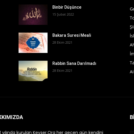
Binbir Düşünce
G
15 Şubat 2022
T
Şi
İ
Bakara Suresi Meali
28 Ekim 2021
A
İ
T
Rabbin Sana Darılmadı
28 Ekim 2021
Ai
KKIMIZDA
B
 yılında kurulan Kevser.Org her geçen gün kendini