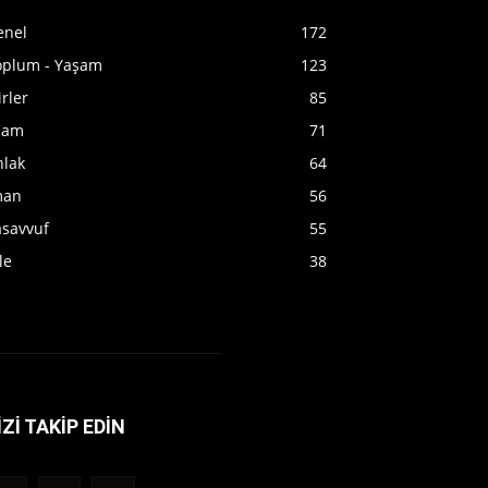
enel
172
oplum - Yaşam
123
irler
85
slam
71
hlak
64
man
56
asavvuf
55
le
38
İZİ TAKİP EDİN