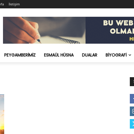
yfa
İletişim
PEYGAMBERIMIZ
ESMAÜL HÜSNA
DUALAR
BIYOGRAFI