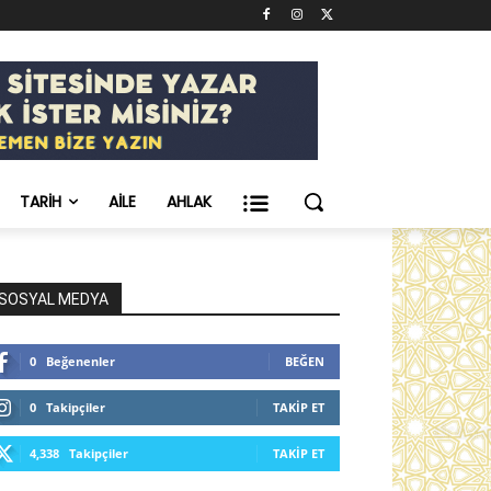
TARIH
AILE
AHLAK
SOSYAL MEDYA
0
Beğenenler
BEĞEN
0
Takipçiler
TAKIP ET
4,338
Takipçiler
TAKIP ET