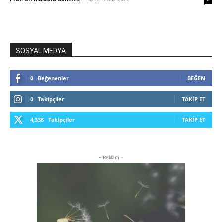
SOSYAL MEDYA
0
Beğenenler
BEĞEN
0
Takipçiler
TAKIP ET
4,338
Takipçiler
TAKIP ET
- Reklam -