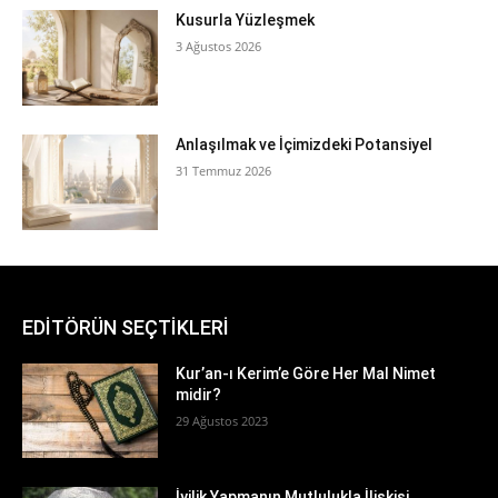
Kusurla Yüzleşmek
3 Ağustos 2026
Anlaşılmak ve İçimizdeki Potansiyel
31 Temmuz 2026
EDİTÖRÜN SEÇTİKLERİ
Kur’an-ı Kerim’e Göre Her Mal Nimet
midir?
29 Ağustos 2023
İyilik Yapmanın Mutlulukla İlişkisi