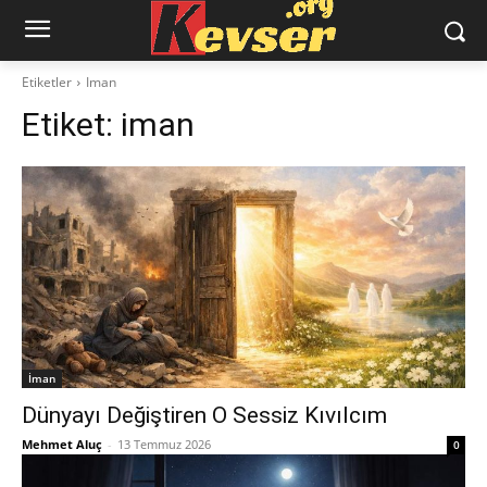
Etiketler
Iman
Etiket:
iman
İman
Dünyayı Değiştiren O Sessiz Kıvılcım
Mehmet Aluç
-
13 Temmuz 2026
0