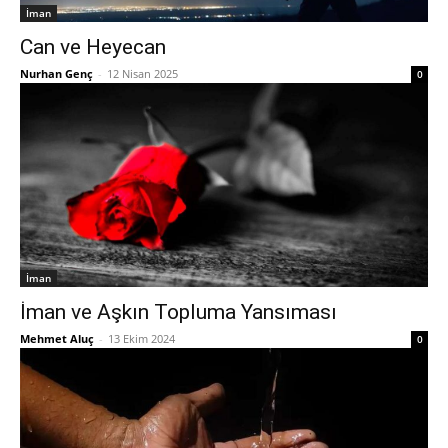
İman
Can ve Heyecan
Nurhan Genç
-
12 Nisan 2025
0
İman
İman ve Aşkın Topluma Yansıması
Mehmet Aluç
-
13 Ekim 2024
0