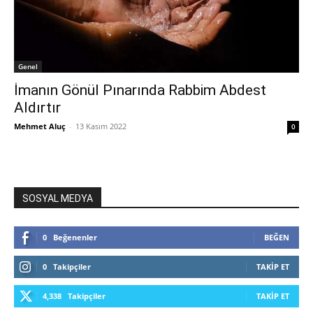
Genel
İmanın Gönül Pınarında Rabbim Abdest
Aldırtır
Mehmet Aluç
-
13 Kasım 2022
0
SOSYAL MEDYA
0
Beğenenler
BEĞEN
0
Takipçiler
TAKIP ET
4,338
Takipçiler
TAKIP ET