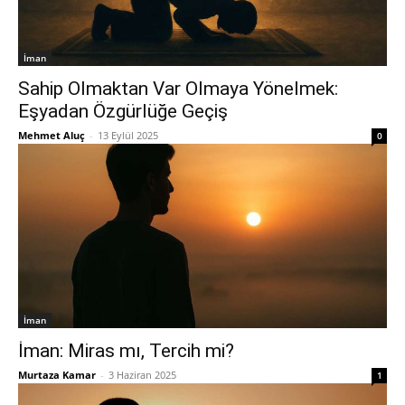
İman
Sahip Olmaktan Var Olmaya Yönelmek:
Eşyadan Özgürlüğe Geçiş
Mehmet Aluç
-
13 Eylül 2025
0
İman
İman: Miras mı, Tercih mi?
Murtaza Kamar
-
3 Haziran 2025
1