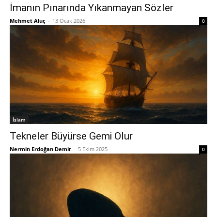
İmanın Pınarında Yıkanmayan Sözler
Mehmet Aluç
-
13 Ocak 2026
0
İslam
Tekneler Büyürse Gemi Olur
Nermin Erdoğan Demir
-
5 Ekim 2025
0