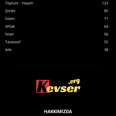
Toplum - Yaşam
123
Şiirler
85
İslam
71
Ahlak
64
İman
56
Tasavvuf
55
Aile
38
HAKKIMIZDA