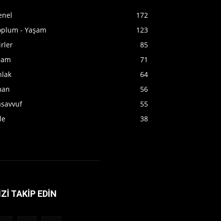
enel
172
oplum - Yaşam
123
irler
85
slam
71
hlak
64
man
56
asavvuf
55
le
38
İZİ TAKİP EDİN