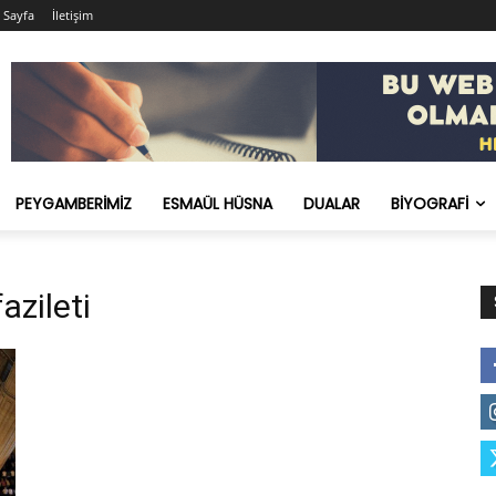
 Sayfa
İletişim
PEYGAMBERIMIZ
ESMAÜL HÜSNA
DUALAR
BIYOGRAFI
azileti