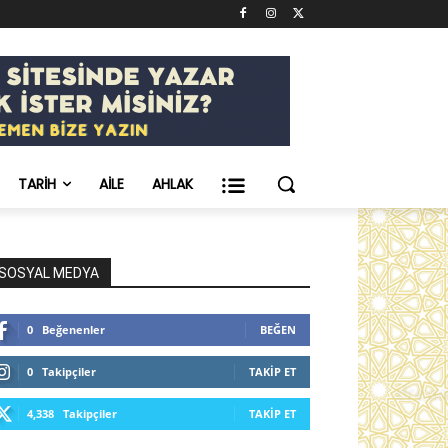
TARIH
AILE
AHLAK
SOSYAL MEDYA
0
Beğenenler
BEĞEN
0
Takipçiler
TAKIP ET
4,338
Takipçiler
TAKIP ET