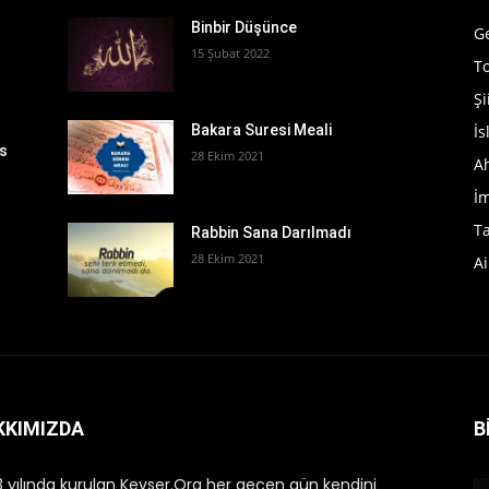
Binbir Düşünce
G
15 Şubat 2022
T
Şi
İ
Bakara Suresi Meali
rs
28 Ekim 2021
A
İ
T
Rabbin Sana Darılmadı
28 Ekim 2021
Ai
KKIMIZDA
B
 yılında kurulan Kevser.Org her geçen gün kendini