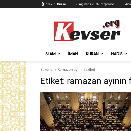
C
6 Ağustos 2026 Perşembe
Ana
18.7
Bursa
İSLAM
İMAN
KURAN
HADIS
Etiketler
Ramazan ayının fazileti
Etiket:
ramazan ayının f