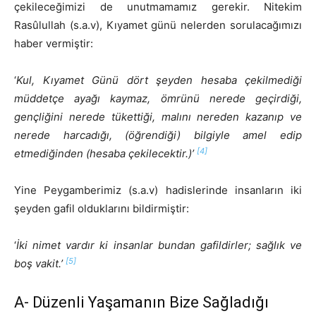
çekileceğimizi de unutmamamız gerekir. Nitekim
Rasûlullah (s.a.v), Kıyamet günü nelerden sorulacağımızı
haber vermiştir:
‘
Kul, Kıyamet Günü dört şeyden hesaba çekilmediği
müddetçe ayağı kaymaz, ömrünü nerede geçirdiği,
gençliğini nerede tükettiği, malını nereden kazanıp ve
nerede harcadığı, (öğrendiği) bilgiyle amel edip
[4]
etmediğinden (hesaba çekilecektir.)’
Yine Peygamberimiz (s.a.v) hadislerinde insanların iki
şeyden gafil olduklarını bildirmiştir:
‘
İki nimet vardır ki insanlar bundan gafildirler; sağlık ve
[5]
boş vakit.’
A- Düzenli Yaşamanın Bize Sağladığı