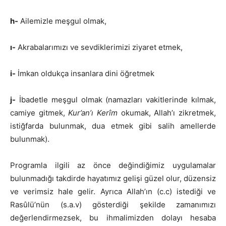
h-
Ailemizle meşgul olmak,
ı-
Akrabalarımızı ve sevdiklerimizi ziyaret etmek,
i-
İmkan oldukça insanlara dini öğretmek
j-
İbadetle meşgul olmak (namazları vakitlerinde kılmak,
camiye gitmek,
Kur’an’ı Kerîm
okumak, Allah’ı zikretmek,
istiğfarda bulunmak, dua etmek gibi salih amellerde
bulunmak).
Programla ilgili az önce değindiğimiz uygulamalar
bulunmadığı takdirde hayatımız gelişi güzel olur, düzensiz
ve verimsiz hale gelir. Ayrıca Allah’ın (c.c) istediği ve
Rasûlü’nün (s.a.v) gösterdiği şekilde zamanımızı
değerlendirmezsek, bu ihmalimizden dolayı hesaba