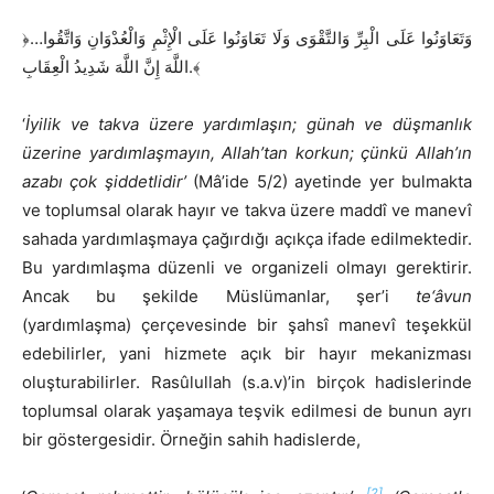
﴿…وَتَعَاوَنُوا عَلَى الْبِرِّ وَالتَّقْوَى وَلَا تَعَاوَنُوا عَلَى الْإِثْمِ وَالْعُدْوَانِ وَاتَّقُوا
اللَّهَ إِنَّ اللَّهَ شَدِيدُ الْعِقَابِ.﴾
‘
İyilik ve takva üzere yardımlaşın; günah ve düşmanlık
üzerine yardımlaşmayın, Allah’tan korkun; çünkü Allah’ın
azabı çok şiddetlidir’
(Mâ’ide 5/2) ayetinde yer bulmakta
ve toplumsal olarak hayır ve takva üzere maddî ve manevî
sahada yardımlaşmaya çağırdığı açıkça ifade edilmektedir.
Bu yardımlaşma düzenli ve organizeli olmayı gerektirir.
Ancak bu şekilde Müslümanlar, şer’i
te‘âvun
(yardımlaşma) çerçevesinde bir şahsî manevî teşekkül
edebilirler, yani hizmete açık bir hayır mekanizması
oluşturabilirler. Rasûlullah (s.a.v)’in birçok hadislerinde
toplumsal olarak yaşamaya teşvik edilmesi de bunun ayrı
bir göstergesidir. Örneğin sahih hadislerde,
[2]