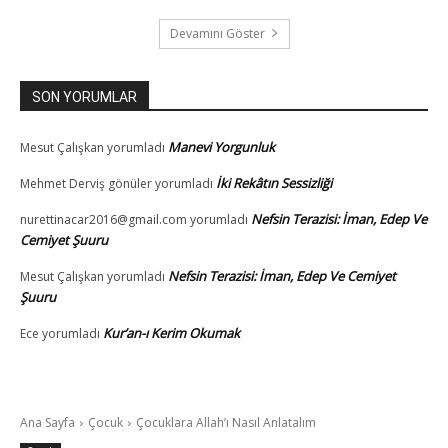
Devamını Göster
SON YORUMLAR
Manevi Yorgunluk
Mesut Çalışkan
yorumladı
İki Rekâtın Sessizliği
Mehmet Derviş gönüler
yorumladı
Nefsin Terazisi: İman, Edep Ve
nurettinacar2016@gmail.com
yorumladı
Cemiyet Şuuru
Nefsin Terazisi: İman, Edep Ve Cemiyet
Mesut Çalışkan
yorumladı
Şuuru
Kur’an-ı Kerim Okumak
Ece
yorumladı