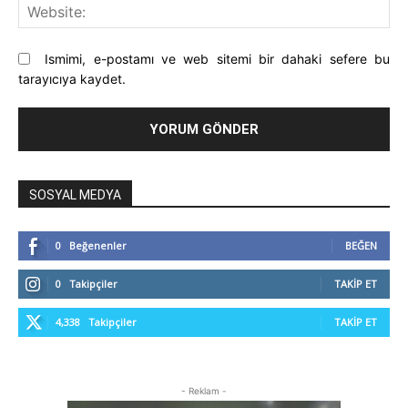
Web
Ismimi, e-postamı ve web sitemi bir dahaki sefere bu
tarayıcıya kaydet.
SOSYAL MEDYA
0
Beğenenler
BEĞEN
0
Takipçiler
TAKIP ET
4,338
Takipçiler
TAKIP ET
- Reklam -