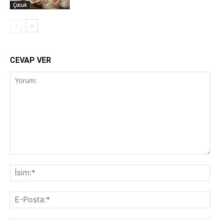
Çocuk
CEVAP VER
Yorum:
İsi
E-
Pos