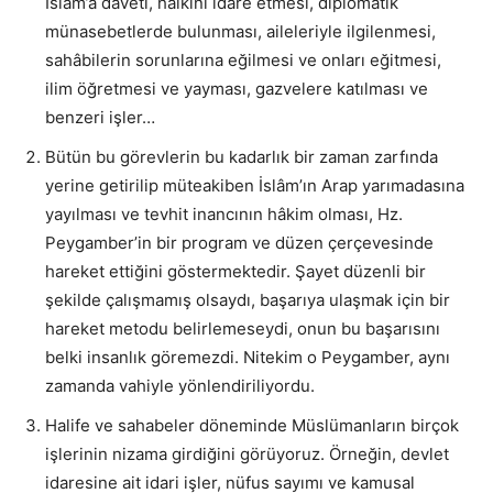
İslâm’a daveti, halkını idare etmesi, diplomatik
münasebetlerde bulunması, aileleriyle ilgilenmesi,
sahâbilerin sorunlarına eğilmesi ve onları eğitmesi,
ilim öğretmesi ve yayması, gazvelere katılması ve
benzeri işler…
Bütün bu görevlerin bu kadarlık bir zaman zarfında
yerine getirilip müteakiben İslâm’ın Arap yarımadasına
yayılması ve tevhit inancının hâkim olması, Hz.
Peygamber’in bir program ve düzen çerçevesinde
hareket ettiğini göstermektedir. Şayet düzenli bir
şekilde çalışmamış olsaydı, başarıya ulaşmak için bir
hareket metodu belirlemeseydi, onun bu başarısını
belki insanlık göremezdi. Nitekim o Peygamber, aynı
zamanda vahiyle yönlendiriliyordu.
Halife ve sahabeler döneminde Müslümanların birçok
işlerinin nizama girdiğini görüyoruz. Örneğin, devlet
idaresine ait idari işler, nüfus sayımı ve kamusal