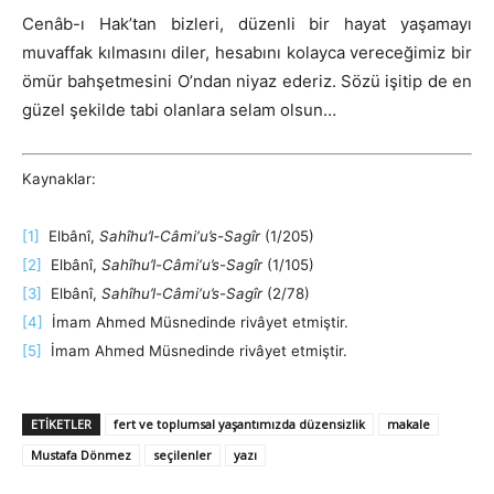
Cenâb-ı Hak’tan bizleri, düzenli bir hayat yaşamayı
muvaffak kılmasını diler, hesabını kolayca vereceğimiz bir
ömür bahşetmesini O’ndan niyaz ederiz. Sözü işitip de en
güzel şekilde tabi olanlara selam olsun…
Kaynaklar:
[1]
Elbânî,
Sahîhu’l-Câmi‘u’s-Sagîr
(1/205)
[2]
Elbânî,
Sahîhu’l-Câmi‘u’s-Sagîr
(1/105)
[3]
Elbânî,
Sahîhu’l-Câmi‘u’s-Sagîr
(2/78)
[4]
İmam Ahmed Müsnedinde rivâyet etmiştir.
[5]
İmam Ahmed Müsnedinde rivâyet etmiştir.
ETIKETLER
fert ve toplumsal yaşantımızda düzensizlik
makale
Mustafa Dönmez
seçilenler
yazı