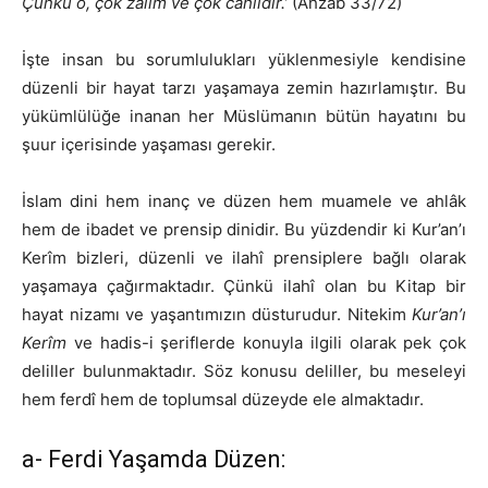
Çünkü o, çok zalim ve çok cahildir.’
(Ahzâb 33/72)
İşte insan bu sorumlulukları yüklenmesiyle kendisine
düzenli bir hayat tarzı yaşamaya zemin hazırlamıştır. Bu
yükümlülüğe inanan her Müslümanın bütün hayatını bu
şuur içerisinde yaşaması gerekir.
İslam dini hem inanç ve düzen hem muamele ve ahlâk
hem de ibadet ve prensip dinidir. Bu yüzdendir ki Kur’an’ı
Kerîm bizleri, düzenli ve ilahî prensiplere bağlı olarak
yaşamaya çağırmaktadır. Çünkü ilahî olan bu Kitap bir
hayat nizamı ve yaşantımızın düsturudur. Nitekim
Kur’an’ı
Kerîm
ve hadis-i şeriflerde konuyla ilgili olarak pek çok
deliller bulunmaktadır. Söz konusu deliller, bu meseleyi
hem ferdî hem de toplumsal düzeyde ele almaktadır.
a- Ferdi Yaşamda Düzen: