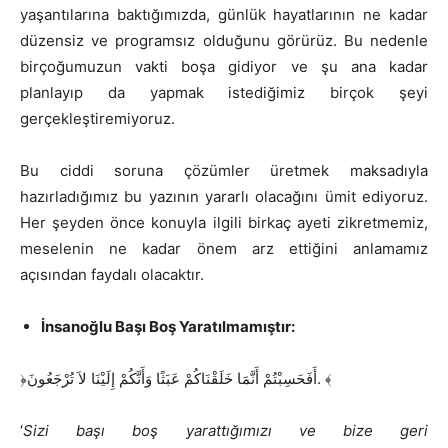
yaşantılarına baktığımızda, günlük hayatlarının ne kadar
düzensiz ve programsız olduğunu görürüz. Bu nedenle
birçoğumuzun vakti boşa gidiyor ve şu ana kadar
planlayıp da yapmak istediğimiz birçok şeyi
gerçekleştiremiyoruz.
Bu ciddi soruna çözümler üretmek maksadıyla
hazırladığımız bu yazının yararlı olacağını ümit ediyoruz.
Her şeyden önce konuyla ilgili birkaç ayeti zikretmemiz,
meselenin ne kadar önem arz ettiğini anlamamız
açısından faydalı olacaktır.
İnsanoğlu Başı Boş Yaratılmamıştır:
﴿أَفَحَسِبْتُمْ أَنَّمَا خَلَقْنَاكُمْ عَبَثًا وَأَنَّكُمْ إِلَيْنَا لاَ تُرْجَعُونَ. ﴾
‘
Sizi başı boş yarattığımızı ve bize geri