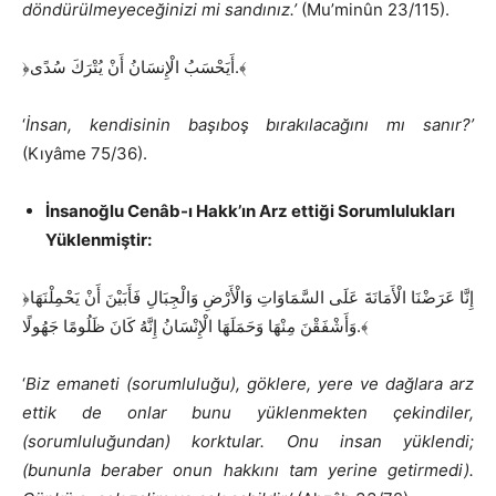
döndürülmeyeceğinizi mi sandınız.’
(Mu’minûn 23/115).
﴿أَيَحْسَبُ الْإِنسَانُ أَنْ يُتْرَكَ سُدًى.﴾
‘
İnsan, kendisinin başıboş bırakılacağını mı sanır?’
(Kıyâme 75/36).
İnsanoğlu Cenâb-ı Hakk’ın Arz ettiği Sorumlulukları
Yüklenmiştir:
﴿إِنَّا عَرَضْنَا الْأَمَانَةَ عَلَى السَّمَاوَاتِ وَالْأَرْضِ وَالْجِبَالِ فَأَبَيْنَ أَنْ يَحْمِلْنَهَا
وَأَشْفَقْنَ مِنْهَا وَحَمَلَهَا الْإِنْسَانُ إِنَّهُ كَانَ ظَلُومًا جَهُولًا.﴾
‘
Biz emaneti (sorumluluğu), göklere, yere ve dağlara arz
ettik de onlar bunu yüklenmekten çekindiler,
(sorumluluğundan) korktular. Onu insan yüklendi;
(bununla beraber onun hakkını tam yerine getirmedi).