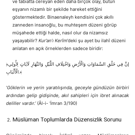
ve tabiatta cereyan eden daha birçok olay, bütün
eşyanın nizamlı bir şekilde hareket ettiğini
göstermektedir. Binaenaleyh kendisini çok akıllı
zanneden insanoğlu, bu muhteşem düzeni görüp
müşahede ettiği halde, nasıl olur da nizamsız
yaşayabilir?
Kur’an’ı Kerîm
’deki şu ayet bu ilahî düzeni
anlatan en açık örneklerden sadece biridir:
﴿إنَّ فِي خَلْقِ السَّمَاوَاتِ وَالْأَرْضِ وَاخْتِلَافِ اللَّيْلِ وَالنَّهَارِ لَآيَاتٍ لِأُولِي
الْأَلْبَابِ.﴾
‘
Göklerin ve yerin yaratılışında, geceyle gündüzün birbiri
ardından gelip gidişinde, akıl sahipleri için ibret alınacak
deliller vardır.’
(Âl-i- ‘İmran 3/190)
Müslüman Toplumlarda Düzensizlik Sorunu