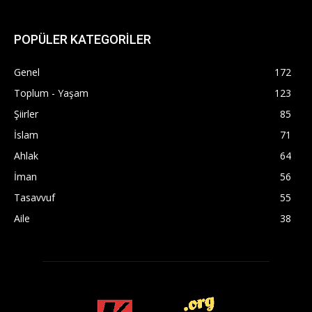
POPÜLER KATEGORİLER
Genel
172
Toplum - Yaşam
123
Şiirler
85
İslam
71
Ahlak
64
İman
56
Tasavvuf
55
Aile
38