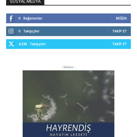
SOSYAL MEDYA
0
Beğenenler
BEĞEN
0
Takipçiler
TAKIP ET
4,338
Takipçiler
TAKIP ET
- Reklam -