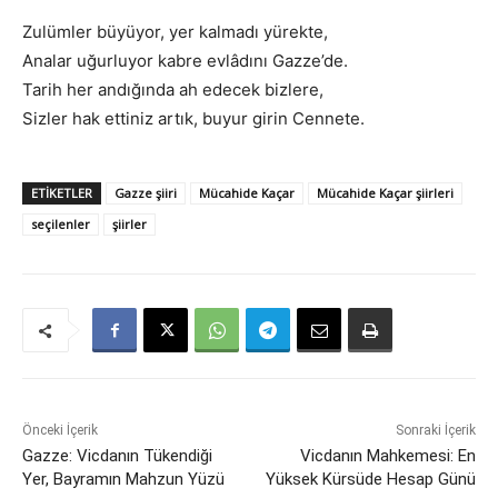
Zulümler büyüyor, yer kalmadı yürekte,
Analar uğurluyor kabre evlâdını Gazze’de.
Tarih her andığında ah edecek bizlere,
Sizler hak ettiniz artık, buyur girin Cennete.
ETIKETLER
Gazze şiiri
Mücahide Kaçar
Mücahide Kaçar şiirleri
seçilenler
şiirler
Önceki İçerik
Sonraki İçerik
Gazze: Vicdanın Tükendiği
Vicdanın Mahkemesi: En
Yer, Bayramın Mahzun Yüzü
Yüksek Kürsüde Hesap Günü