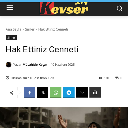
Ana Sayfa
Şiirler
Hak Ettiniz Cenneti
Şiirler
Hak Ettiniz Cenneti
Yazar
Mücahide Kaçar
10 Haziran 2025
Okuma süresi
Less than 1
dk.
110
0