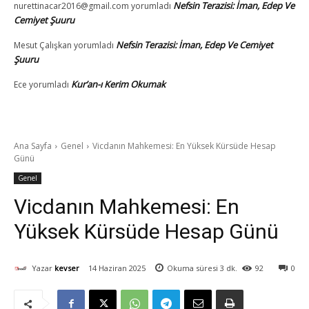
Nefsin Terazisi: İman, Edep Ve
nurettinacar2016@gmail.com
yorumladı
Cemiyet Şuuru
Nefsin Terazisi: İman, Edep Ve Cemiyet
Mesut Çalışkan
yorumladı
Şuuru
Kur’an-ı Kerim Okumak
Ece
yorumladı