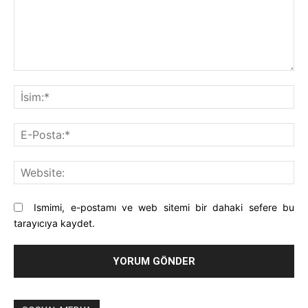
Yorum:
İsi
E-
Pos
Web
Ismimi, e-postamı ve web sitemi bir dahaki sefere bu
tarayıcıya kaydet.