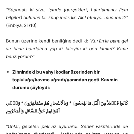
“Şüphesiz ki size, içinde (gerçekleri) hatırlamanız (için
bilgiler) bulunan bir kitap indirdik. Akıl etmiyor musunuz?”
(Enbiya, 21/10)
Bunun üzerine kendi benliğine dedi ki:
“Kur’
â
n’la bana gel
ve bana hatırlatma yap ki bileyim ki ben kimim? Kime
benziyorum?”
Zihnindeki bu vahyi kodlar üzerinden bir
topluluğa/kavme uğradı/yanından geçti. Kavmin
durumu şöyleydi:
وَف۪ٓي
*
وَبِالْاَسْحَارِ هُمْ يَسْتَغْفِرُونَ
*
كَانُوا قَل۪يلاً مِنَ الَّيْلِ مَا يَهْجَعُونَ
اَمْوَالِهِمْ حَقٌّ لِلسَّٓائِلِ وَالْمَحْرُومِ
“Onlar, geceleri pek az uyurlardı.
Seher vakitlerinde de