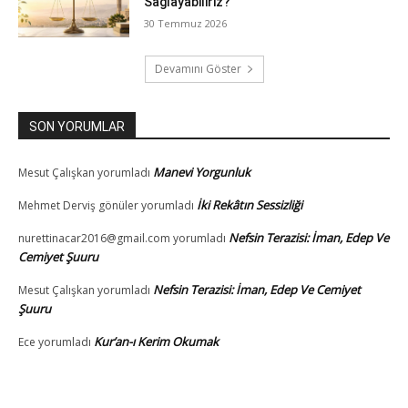
Sağlayabiliriz?
30 Temmuz 2026
Devamını Göster
SON YORUMLAR
Manevi Yorgunluk
Mesut Çalışkan
yorumladı
İki Rekâtın Sessizliği
Mehmet Derviş gönüler
yorumladı
Nefsin Terazisi: İman, Edep Ve
nurettinacar2016@gmail.com
yorumladı
Cemiyet Şuuru
Nefsin Terazisi: İman, Edep Ve Cemiyet
Mesut Çalışkan
yorumladı
Şuuru
Kur’an-ı Kerim Okumak
Ece
yorumladı