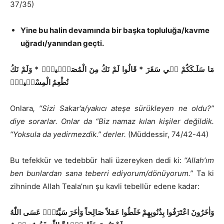
37/35)
Yine bu halin devamında bir başka topluluğa/kavme
uğradı/yanından geçti.
وَلَمْ نَكُ
*
قَالُوا لَمْ نَكُ مِنَ الْمُصَلّ۪ينَۙ
*
مَا سَلَـكَكُمْ ف۪ي سَقَرَ
نُطْعِمُ الْمِسْك۪ينَۙ
Onlara
, “Sizi Sakar’a/yakıcı ateşe sürükleyen ne oldu?”
diye sorarlar.
Onlar da “Biz namaz kılan kişiler değildik.
“Yoksula da yedirmezdik.” derler.
(Müddessir, 74/42-44)
Bu tefekkür ve tedebbür hali üzereyken dedi ki:
“Allah’ım
ben bunlardan sana teberri ediyorum/dönüyorum.”
Ta ki
zihninde Allah Teala’nın şu kavli tebellür edene kadar:
وَاٰخَرُونَ اعْتَرَفُوا بِذُنُوبِهِمْ خَلَطُوا عَمَلاً صَالِحاً وَاٰخَرَ سَيِّئاًۜ عَسَى اللّٰهُ