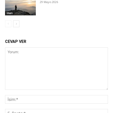
29 Mayıs 2026
İman
CEVAP VER
Yorum:
İsi
E-