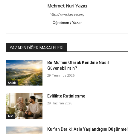
Mehmet Nuri Yazıcı
http://www.kevser.org
Öğretmen / Yazar
YAZARIN DİĞER MAKALELERİ
Bir Mü’min Olarak Kendine Nasıl
Güvenebilirsin?
29 Temmuz 2026
Ahlak
Evlilikte Rutinleşme
29 Haziran 2026
Aile
Kur’an Der ki: Asla Yaşlandığını Düşünme!