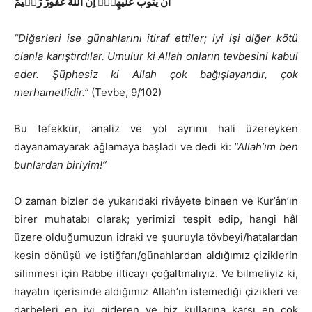
اَنْ يَتُوبَ عَلَيْهِمْۜ اِنَّ اللّٰهَ غَفُورٌ رَح۪يمٌ
“Diğerleri ise günahlarını itiraf ettiler; iyi işi diğer kötü
olanla karıştırdılar. Umulur ki Allah onların tevbesini kabul
eder. Şüphesiz ki Allah çok bağışlayandır, çok
merhametlidir.”
(Tevbe, 9/102)
Bu tefekkür, analiz ve yol ayrımı hali üzereyken
dayanamayarak ağlamaya başladı ve dedi ki:
“Allah’ım ben
bunlardan biriyim!”
O zaman bizler de yukarıdaki rivâyete binaen ve Kur’ân’ın
birer muhatabı olarak; yerimizi tespit edip, hangi hâl
üzere olduğumuzun idraki ve şuuruyla tövbeyi/hatalardan
kesin dönüşü ve istiğfarı/günahlardan aldığımız çiziklerin
silinmesi için Rabbe ilticayı çoğaltmalıyız. Ve bilmeliyiz ki,
hayatın içerisinde aldığımız Allah’ın istemediği çizikleri ve
darbeleri en iyi gideren ve biz kullarına karşı en çok