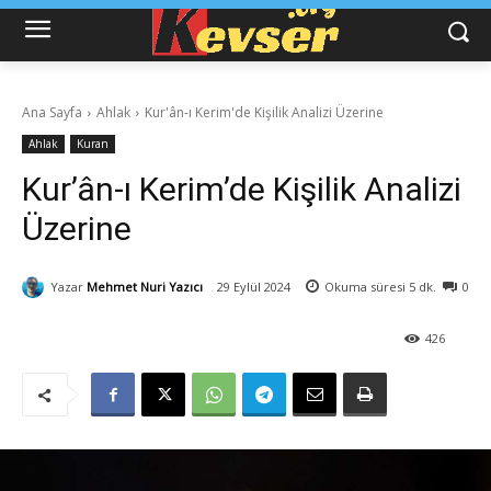
Ana Sayfa
Ahlak
Kur'ân-ı Kerim'de Kişilik Analizi Üzerine
Ahlak
Kuran
Kur’ân-ı Kerim’de Kişilik Analizi
Üzerine
Yazar
Mehmet Nuri Yazıcı
29 Eylül 2024
Okuma süresi
5
dk.
0
426