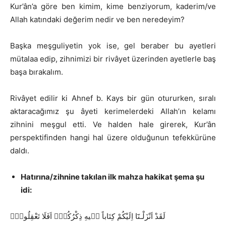
Kur’ân’a göre ben kimim, kime benziyorum, kaderim/ve
Allah katındaki değerim nedir ve ben neredeyim?
Başka meşguliyetin yok ise, gel beraber bu ayetleri
mütalaa edip, zihnimizi bir rivâyet üzerinden ayetlerle baş
başa bırakalım.
Rivâyet edilir ki Ahnef b. Kays bir gün otururken, sıralı
aktaracağımız şu âyeti kerimelerdeki Allah’ın kelamı
zihnini meşgul etti. Ve halden hale girerek, Kur’ân
perspektifinden hangi hal üzere olduğunun tefekkürüne
daldı.
Hatırına/zihnine takılan ilk mahza hakikat şema şu
idi:
لَقَدْ اَنْزَلْـنَٓا اِلَيْكُمْ كِتَاباً ف۪يهِ ذِكْرُكُمْۜ اَفَلَا تَعْقِلُونَ۟