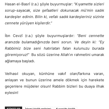
Hasan el-Basrî (r.a.) şöyle buyurmuşlar:
“Kıyamette sizleri
sorup-sayacak, size şefaatleri dokunacak mü’min sadık
kardeşler edinin. Bilin ki, vefalı sadık kardeşleriniz sizinle
cennete yürüyen kişilerdir.”
İbn Cevzî (r.a.) şöyle buyurmuşlardır:
“Beni cennette
aranızda bulamadığınızda beni sorun. Ve deyin ki: “Ey
Rabbimiz bize seni hatırlatan falan kulunuzu burada
göremiyoruz!”
Bu sözü üzerine Allah’ın rahmetini umarak
ağlamaya başladı.
Velhasıl okuyan, künhüne vakıf olan/farkına varan,
anlayan ve bunun üzerine amele dökmek için harekete
geçenlere müjdeler olsun! Rabbim bizleri bu duaya ilhak
eylesin!
ETIKETLER
İslami kişilik gelişimi
Kuran'da kişilik