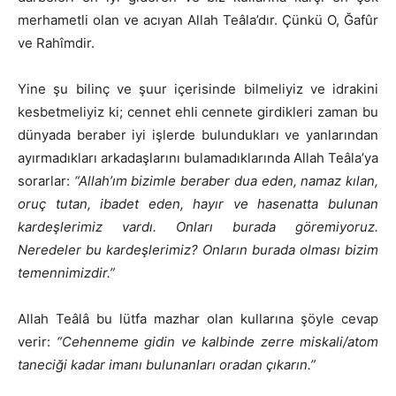
merhametli olan ve acıyan Allah Teâla’dır. Çünkü O, Ğafûr
ve Rahîmdir.
Yine şu bilinç ve şuur içerisinde bilmeliyiz ve idrakini
kesbetmeliyiz ki; cennet ehli cennete girdikleri zaman bu
dünyada beraber iyi işlerde bulundukları ve yanlarından
ayırmadıkları arkadaşlarını bulamadıklarında Allah Teâla’ya
sorarlar:
“Allah’ım bizimle beraber dua eden, namaz kılan,
oruç tutan, ibadet eden, hayır ve hasenatta bulunan
kardeşlerimiz vardı. Onları burada göremiyoruz.
Neredeler bu kardeşlerimiz? Onların burada olması bizim
temennimizdir.”
Allah Teâlâ bu lütfa mazhar olan kullarına şöyle cevap
verir:
“Cehenneme gidin ve kalbinde zerre miskali/atom
taneciği kadar imanı bulunanları oradan çıkarın.”