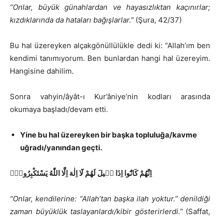
“Onlar, büyük günahlardan ve hayasızlıktan kaçınırlar;
kızdıklarında da hataları bağışlarlar.”
(Şura, 42/37)
Bu hal üzereyken alçakgönüllülükle dedi ki: “Allah’ım ben
kendimi tanımıyorum. Ben bunlardan hangi hal üzereyim.
Hangisine dahilim.
Sonra vahyin/âyât-ı Kur’âniye’nin kodları arasında
okumaya başladı/devam etti.
Yine bu hal üzereyken bir başka topluluğa/kavme
uğradı/yanından geçti.
اِنَّهُمْ كَانُٓوا اِذَا ق۪يلَ لَهُمْ لَٓا اِلٰهَ اِلَّا اللّٰهُ يَسْتَكْبِرُونَۙ
“Onlar, kendilerine: “Allah’tan başka ilah yoktur.” denildiği
zaman büyüklük taslayanlardı/kibir gösterirlerdi.”
(Saffat,