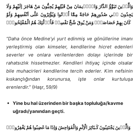
وَالَّذ۪ينَ تَبَوَّؤُ الدَّارَ وَالْا۪يمَانَ مِنْ قَبْلِهِمْ يُحِبُّونَ مَنْ هَاجَرَ اِلَيْهِمْ وَلَا
يَجِدُونَ ف۪ي صُدُورِهِمْ حَاجَةً مِمَّٓا اُو۫تُوا وَيُؤْثِرُونَ عَلٰٓى اَنْفُسِهِمْ وَلَوْ
كَانَ بِهِمْ خَصَاصَةٌۜ وَمَنْ يُوقَ شُحَّ نَفْسِه۪ فَاُو۬لٰٓئِكَ هُمُ الْمُفْلِحُونَۚ
“Daha önce Medine’yi yurt edinmiş ve gönüllerine imanı
yerleştirmiş olan kimseler, kendilerine hicret edenleri
severler ve onlara verilenlerden dolayı içlerinde bir
rahatsızlık hissetmezler. Kendileri ihtiyaç içinde olsalar
bile muhacirleri kendilerine tercih ederler. Kim nefsinin
kıskançlığından korunursa, işte onlar kurtuluşa
erenlerdir.”
(Haşr, 59/9)
Yine bu hal üzerinden bir başka topluluğa/kavme
uğradı/yanından geçti.
وَالَّذ۪ينَ يَجْتَنِبُونَ كَـبَٓائِرَ الْاِثْمِ وَالْفَوَاحِشَ وَاِذَا مَا غَضِبُوا هُمْ يَغْفِرُونَۚ