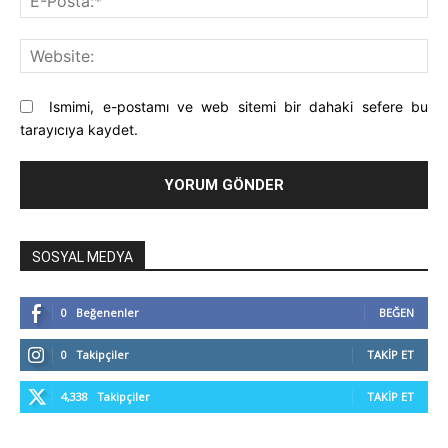
Pos
Web
Ismimi, e-postamı ve web sitemi bir dahaki sefere bu
tarayıcıya kaydet.
SOSYAL MEDYA
0
Beğenenler
BEĞEN
0
Takipçiler
TAKIP ET
4,338
Takipçiler
TAKIP ET