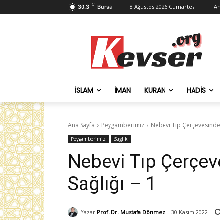
C
8 Ağustos 2026 Cumartesi
An
30.3
Bursa
İSLAM
İMAN
KURAN
HADIS
Ana Sayfa
Peygamberimiz
Nebevi Tıp Çerçevesinde 
Peygamberimiz
Sağlık
Nebevi Tıp Çerçe
Sağlığı – 1
Yazar
Prof. Dr. Mustafa Dönmez
30 Kasım 2022