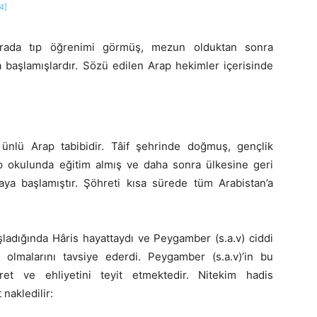
4]
urada tıp öğrenimi görmüş, mezun olduktan sonra
başlamışlardır. Sözü edilen Arap hekimler içerisinde
 ünlü Arap tabibidir. Tâif şehrinde doğmuş, gençlik
tıp okulunda eğitim almış ve daha sonra ülkesine geri
a başlamıştır. Şöhreti kısa sürede tüm Arabistan’a
şladığında Hâris hayattaydı ve Peygamber (s.a.v) ciddi
i olmalarını tavsiye ederdi. Peygamber (s.a.v)’in bu
ret ve ehliyetini teyit etmektedir. Nitekim hadis
 nakledilir: