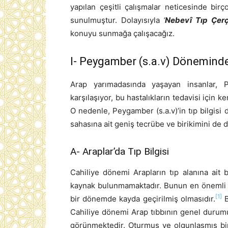
yapılan çeşitli çalışmalar neticesinde bir
sunulmuştur. Dolayısıyla
‘
Nebevî Tıp Çerç
konuyu sunmağa çalışacağız.
I- Peygamber (s.a.v) Döneminde
Arap yarımadasında yaşayan insanlar, Pe
karşılaşıyor, bu hastalıkların tedavisi için 
O nedenle, Peygamber (s.a.v)’in tıp bilgisi 
sahasına ait geniş tecrübe ve birikimini de
A- Araplar’da Tıp Bilgisi
Cahiliye dönemi Arapların tıp alanına ait 
kaynak bulunmamaktadır. Bunun en önemli ne
[1]
bir dönemde kayda geçirilmiş olmasıdır.
B
Cahiliye dönemi Arap tıbbının genel duru
görünmektedir. Oturmuş ve olgunlaşmış bi