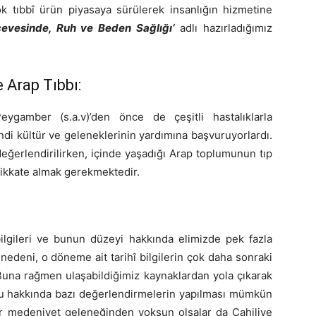
çok tıbbî ürün piyasaya sürülerek insanlığın hizmetine
evesinde, Ruh ve Beden Sağlığı‘
adlı hazırladığımız
 Arap Tıbbı:
ygamber (s.a.v)’den önce de çeşitli hastalıklarla
kendi kültür ve geleneklerinin yardımına başvuruyorlardı.
değerlendirilirken, içinde yaşadığı Arap toplumunun tıp
 dikkate almak gerekmektedir.
bilgileri ve bunun düzeyi hakkında elimizde pek fazla
deni, o döneme ait tarihî bilgilerin çok daha sonraki
una rağmen ulaşabildiğimiz kaynaklardan yola çıkarak
mu hakkında bazı değerlendirmelerin yapılması mümkün
r medeniyet geleneğinden yoksun olsalar da Cahiliye