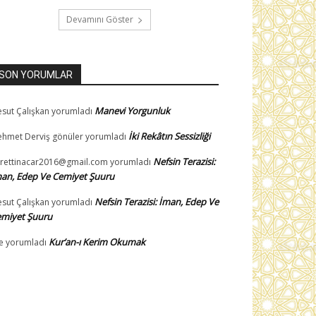
Devamını Göster
SON YORUMLAR
Manevi Yorgunluk
sut Çalışkan
yorumladı
İki Rekâtın Sessizliği
hmet Derviş gönüler
yorumladı
Nefsin Terazisi:
rettinacar2016@gmail.com
yorumladı
an, Edep Ve Cemiyet Şuuru
Nefsin Terazisi: İman, Edep Ve
sut Çalışkan
yorumladı
miyet Şuuru
Kur’an-ı Kerim Okumak
e
yorumladı