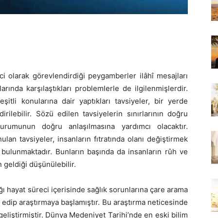
ici olarak görevlendirdiği peygamberler ilâhî mesajları
rında karşılaştıkları problemlerle de ilgilenmişlerdir.
itli konularına dair yaptıkları tavsiyeler, bir yerde
ilebilir. Sözü edilen tavsiyelerin sınırlarının doğru
urumunun doğru anlaşılmasına yardımcı olacaktır.
an tavsiyeler, insanların fıtratında olanı değiştirmek
 bulunmaktadır. Bunların başında da insanların rûh ve
 geldiği düşünülebilir.
 hayat süreci içerisinde sağlık sorunlarına çare arama
rak edip araştırmaya başlamıştır. Bu araştırma neticesinde
geliştirmiştir. Dünya Medeniyet Tarihi’nde en eski bilim