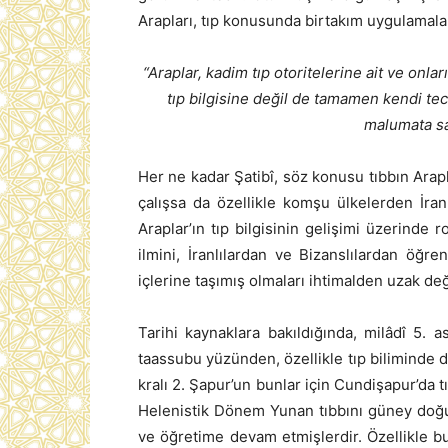
Arapları, tıp konusunda birtakım uygulamalar
“Araplar, kadim tıp otoritelerine ait ve onla
tıp bilgisine değil de tamamen kendi tec
malumata sa
Her ne kadar Şatibî, söz konusu tıbbın Arap
çalışsa da özellikle komşu ülkelerden İran v
Araplar’ın tıp bilgisinin gelişimi üzerinde 
ilmini, İranlılardan ve Bizanslılardan öğre
içlerine taşımış olmaları ihtimalden uzak deği
Tarihi kaynaklara bakıldığında, milâdî 5
taassubu yüzünden, özellikle tıp biliminde d
kralı 2. Şapur’un bunlar için Cundişapur’da
Helenistik Dönem Yunan tıbbını güney doğuya
ve öğretime devam etmişlerdir. Özellikle b