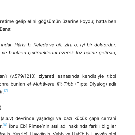
yaretime gelip elini göğsümün üzerine koydu; hatta ben
 Bana:
ından Hâris b. Kelede’ye git, zira o, iyi bir doktordur.
ve bunların çekirdeklerini ezerek toz haline getirsin,
an’ı (v.579/1210) ziyareti esnasında kendisiyle tıbbî
sonra bunları
el-Muhâvere fî’t-Tıbb
(Tıpta Diyalog) adlı
[7]
r.
)
s.a.v) devrinde yaşadığı ve bazı küçük çaplı cerrahî
[8]
r.
İbnu Ebî Rimse’nin asıl adı hakkında farklı bilgiler
mâre b. Yesribî, Hayyân b. Vehb ve Habîb b. Hayyân gibi