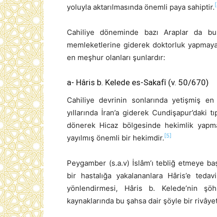
[
yoluyla aktarılmasında önemli paya sahiptir.
Cahiliye döneminde bazı Araplar da b
memleketlerine giderek doktorluk yapmaya 
en meşhur olanları şunlardır:
a- Hâris b. Kelede es-Sakafî (v. 50/670)
Cahiliye devrinin sonlarında yetişmiş en
yıllarında İran’a giderek Cundişapur’daki 
dönerek Hicaz bölgesinde hekimlik yapmay
[5]
yayılmış önemli bir hekimdir.
Peygamber (s.a.v) İslâm’ı tebliğ etmeye ba
bir hastalığa yakalananlara Hâris’e tedav
yönlendirmesi, Hâris b. Kelede’nin şöh
kaynaklarında bu şahsa dair şöyle bir rivâyet