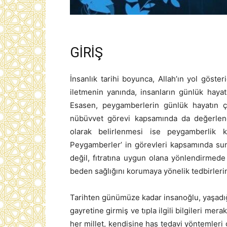
GİRİŞ
İnsanlık tarihi boyunca, Allah’ın yol göster
iletmenin yanında, insanların günlük hayatla
Esasen, peygamberlerin günlük hayatın çeş
nübüvvet görevi kapsamında da değerlendir
olarak belirlenmesi ise peygamberlik k
Peygamberler’ in görevleri kapsamında sunul
değil, fıtratına uygun olana yönlendirmede
beden sağlığını korumaya yönelik tedbirlerin
Tarihten günümüze kadar insanoğlu, yaşadığı
gayretine girmiş ve tıpla ilgili bilgileri me
her millet, kendisine has tedavi yöntemleri 