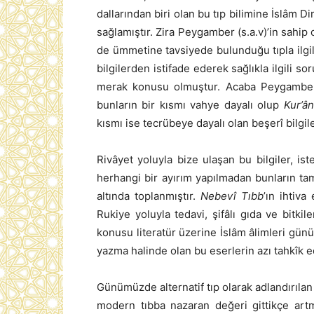
dallarından biri olan bu tıp bilimine İslâm 
sağlamıştır. Zira Peygamber (s.a.v)’in sahip
de ümmetine tavsiyede bulunduğu tıpla ilgi
bilgilerden istifade ederek sağlıkla ilgili s
merak konusu olmuştur. Acaba Peygamber 
bunların bir kısmı vahye dayalı olup
Kur’ân
kısmı ise tecrübeye dayalı olan beşerî bilgil
Rivâyet yoluyla bize ulaşan bu bilgiler, is
herhangi bir ayırım yapılmadan bunların t
altında toplanmıştır.
Nebevî Tıbb
’ın ihtiva
Rukiye yoluyla tedavi, şifâlı gıda ve bitki
konusu literatür üzerine İslâm âlimleri günü
yazma halinde olan bu eserlerin azı tahkîk ed
Günümüzde alternatif tıp olarak adlandırıla
modern tıbba nazaran değeri gittikçe art