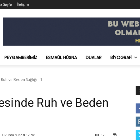
a Sayfa
İletişim
PEYGAMBERIMIZ
ESMAÜL HÜSNA
DUALAR
BIYOGRAFI
Ruh ve Beden Sağlığı - 1
vesinde Ruh ve Beden
Okuma süresi
12
dk.
375
0