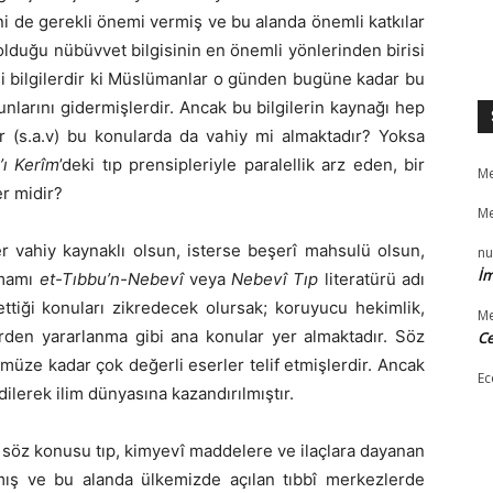
Dini de gerekli önemi vermiş ve bu alanda önemli katkılar
 olduğu nübüvvet bilgisinin en önemli yönlerinden birisi
li bilgilerdir ki Müslümanlar o günden bugüne kadar bu
orunlarını gidermişlerdir. Ancak bu bilgilerin kaynağı hep
(s.a.v) bu konularda da vahiy mi almaktadır? Yoksa
’ı Kerîm
’deki tıp prensipleriyle paralellik arz eden, bir
Me
er midir?
Me
ter vahiy kaynaklı olsun, isterse beşerî mahsulü olsun,
nu
İm
amamı
et-Tıbbu’n-Nebevî
veya
Nebevî Tıp
literatürü adı
 ettiği konuları zikredecek olursak; koruyucu hekimlik,
Me
lerden yararlanma gibi ana konular yer almaktadır. Söz
Ce
müze kadar çok değerli eserler telif etmişlerdir. Ancak
Ec
ilerek ilim dünyasına kazandırılmıştır.
n söz konusu tıp, kimyevî maddelere ve ilaçlara dayanan
mış ve bu alanda ülkemizde açılan tıbbî merkezlerde