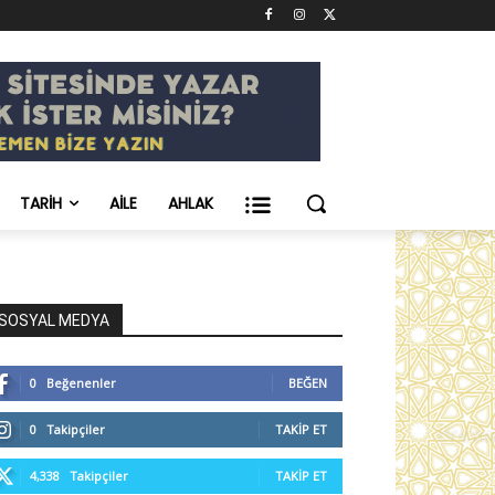
TARIH
AILE
AHLAK
SOSYAL MEDYA
0
Beğenenler
BEĞEN
0
Takipçiler
TAKIP ET
4,338
Takipçiler
TAKIP ET