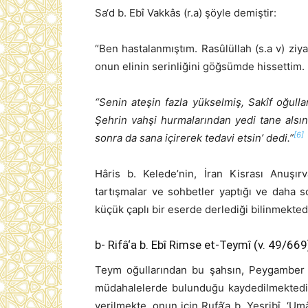
Sa‘d b. Ebî Vakkâs (r.a) şöyle demiştir:
“Ben hastalanmıştım. Rasûlüllah (s.a v) zi
onun elinin serinliğini göğsümde hissettim.
“Senin ateşin fazla yükselmiş, Sakîf oğullar
Şehrin vahşi hurmalarından yedi tane alsın 
[6]
sonra da sana içirerek tedavi etsin’ dedi.”
Hâris b. Kelede’nin, İran Kisrası Anuşırv
tartışmalar ve sohbetler yaptığı ve daha 
küçük çaplı bir eserde derlediği bilinmektedi
b- Rifâ‘a b. Ebî Rimse et-Teymî (v. 49/669
Teym oğullarından bu şahsın, Peygamber (
müdahalelerde bulunduğu kaydedilmektedi
verilmekte, onun için Rufâ‘a b. Yesribî, ‘U