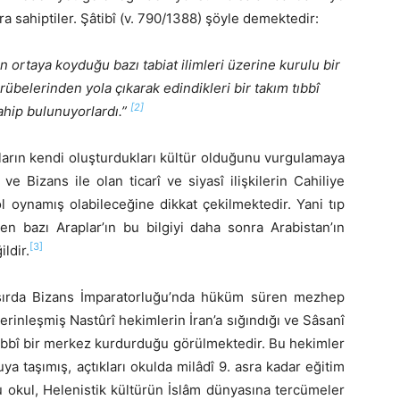
a sahiptiler. Şâtibî (v. 790/1388) şöyle demektedir:
rın ortaya koyduğu bazı tabiat ilimleri üzerine kurulu bir
rübelerinden yola çıkarak edindikleri bir takım tıbbî
[2]
hip bulunuyorlardı.”
ların kendi oluşturdukları kültür olduğunu vurgulamaya
e Bizans ile olan ticarî ve siyasî ilişkilerin Cahiliye
rol oynamış olabileceğine dikkat çekilmektedir. Yani tıp
nen bazı Araplar’ın bu bilgiyi daha sonra Arabistan’ın
[3]
ldir.
. asırda Bizans İmparatorluğu’nda hüküm süren mezhep
erinleşmiş Nastûrî hekimlerin İran’a sığındığı ve Sâsanî
 tıbbî bir merkez kurdurduğu görülmektedir. Bu hekimler
 taşımış, açtıkları okulda milâdî 9. asra kadar eğitim
u okul, Helenistik kültürün İslâm dünyasına tercümeler